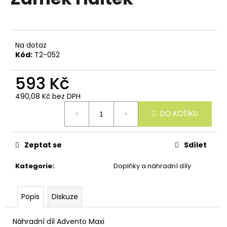
e
je
n
0,0
z
a
5
j
hvězdiček.
Na dotaz
í
Kód:
T2-052
t
593 Kč
?
490,08 Kč bez DPH
Měrná
DO KOŠÍKU
cena:
HLEDAT
Zeptat se
Sdílet
Kategorie
:
Doplňky a náhradní díly
D
o
Popis
Diskuze
p
o
r
Náhradní díl Advento Maxi