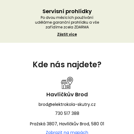
Servisní prohlídky
Po dvou měsících používání
uděláme garanční prohlídku a vše
zařídíme zcela ZDARMA
Zjistit více
Z
á
Kde nás najdete?
p
a
t
í
Havlíčkův Brod
brod@elektrokola-skutry.cz
730 517 388
Pražská 3807, Havlíčkův Brod, 580 01
Zobrazit na mapách