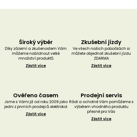
u
č
u
j
e
m
e
Široký výběr
Zkušební jízdy
Díky zázemí a zkušenostem Vám
Ve všech našich pobočkách si
můžeme nabídnout velké
můžete objednat zkušební jízdu
množství produktů
ZDARMA
Zjistit více
Zjistit více
Ověřeno časem
Prodejní servis
Jsme s Vámi již od roku 2009 jako
Rádi a ochotně Vám pomůžeme s
jedni z prvních prodejců elektrokol
výběrem vhodného produktu
přesně pro Vás
Zjistit více
Zjistit více