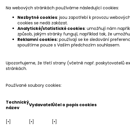
Na webových stránkách používáme následující cookies:
Nezbytné cookies
: jsou zapotřebí k provozu webových
cookies se nedá zakázat.
Analytické/statistické cookies
: umožňují nám napříkl
způsob, jakým stránky fungují, například tak, že umožň
Reklamní cookies:
používají se ke sledování preferen
spouštíme pouze s Vaším předchozím souhlasem.
Upozorňujeme, že třetí strany (včetně např. poskytovatelů
stránkách.
Používané soubory cookies:
Technický
Vydavatel
Účel o popis cookies
název
[•]
[•]
[•]