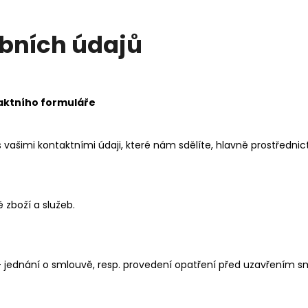
ních údajů
taktního formuláře
vašimi kontaktními údaji, které nám sdělíte, hlavně prostředn
boží a služeb.
 – jednání o smlouvě, resp. provedení opatření před uzavřením s