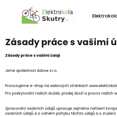
K
Přejít
na
o
obsah
Zpět
Zpět
Elektrokol
š
do
do
í
obchodu
obchodu
k
Zásady práce s vašimi ú
Zásady práce s vašimi údaji
Jsme společnost Adove s.r.o.
Provozujeme e-shop na webových stránkách www.elektrokola
Pro poskytování našich služeb, prodej zboží a provoz našic
Zpracování osobních údajů upravuje zejména nařízení Evrops
osobních údajů a o volném pohybu těchto údajů a o zrušení