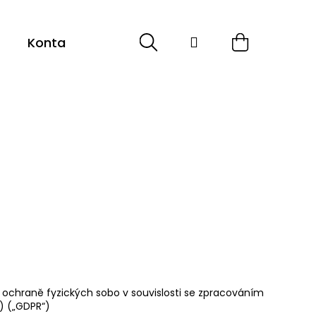
Hledat
Přihlášení
Nákupní
Kontakt
košík
ochraně fyzických sobo v souvislosti se zpracováním
) („GDPR“)