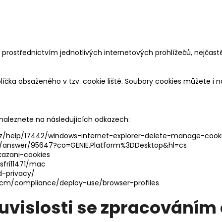
prostřednictvím jednotlivých internetových prohlížečů, nejčastěj
íčka obsaženého v tzv. cookie liště. Soubory cookies můžete i 
 naleznete na následujících odkazech:
cz/help/17442/windows-internet-explorer-delete-manage-cook
e/answer/95647?co=GENIE.Platform%3DDesktop&hl=cs
kazani-cookies
sfri11471/mac
d-privacy/
ccm/compliance/deploy-use/browser-profiles
slosti se zpracováním 