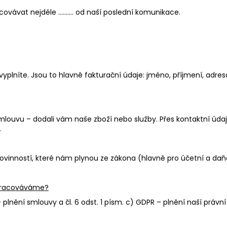
ovávat nejdéle ………. od naší poslední komunikace.
plníte. Jsou to hlavně fakturační údaje: jméno, příjmení, adresa
mlouvu – dodali vám naše zboží nebo služby. Přes kontaktní úd
.
inností, které nám plynou ze zákona (hlavně pro účetní a daňov
zpracováváme?
 plnění smlouvy a čl. 6 odst. 1 písm. c) GDPR – plnění naší právní