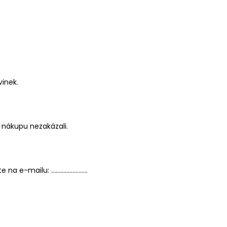
vinek.
 nákupu nezakázali.
ujte na e-mailu: ……………………