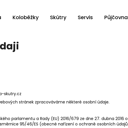
a
Koloběžky
Skútry
Servis
Půjčovna
Co potřebujete najít?
daji
HLEDAT
Doporučujeme
-skutry.cz
h webových stránek zpracováváme některé osobní údaje.
kého parlamentu a Rady (EU) 2016/679 ze dne 27. dubna 2016 o 
 směrnice 95/46/ES (obecné nařízení o ochraně osobních údajů