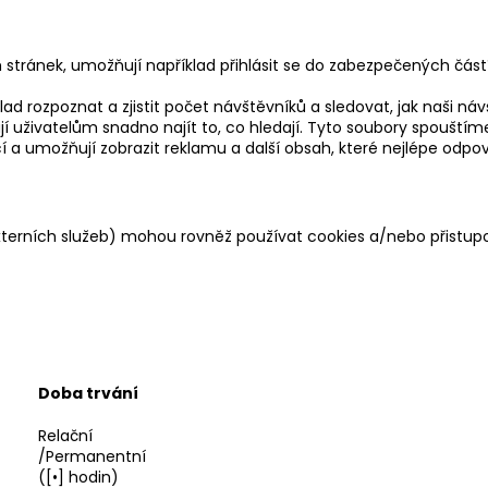
 stránek, umožňují například přihlásit se do zabezpečených částí 
ad rozpoznat a zjistit počet návštěvníků a sledovat, jak naši n
ují uživatelům snadno najít to, co hledají. Tyto soubory spouš
cí a umožňují zobrazit reklamu a další obsah, které nejlépe odp
 externích služeb) mohou rovněž používat cookies a/nebo při
Doba trvání
Relační
/Permanentní
([•] hodin)