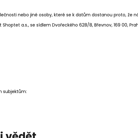
polečnosti nebo jiné osoby, které se k datům dostanou proto, ž
Shoptet a.s., se sídlem Dvořeckého 628/8, Břevnov, 169 00, Pra
 subjektům:
i vědět