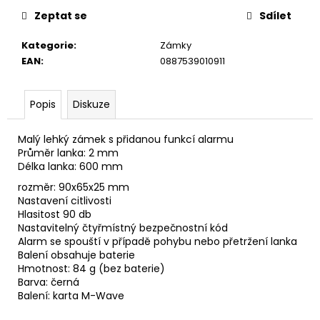
u
č
Zeptat se
Sdílet
u
j
Kategorie
:
Zámky
e
EAN
:
0887539010911
m
e
Popis
Diskuze
Malý lehký zámek s přidanou funkcí alarmu
Průměr lanka: 2 mm
Délka lanka: 600 mm
rozměr: 90x65x25 mm
Nastavení citlivosti
Hlasitost 90 db
Nastavitelný čtyřmístný bezpečnostní kód
Alarm se spouští v případě pohybu nebo přetržení lanka
Balení obsahuje baterie
Hmotnost: 84 g (bez baterie)
Barva: černá
Balení: karta M-Wave