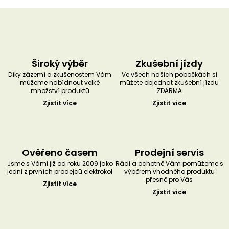
Široký výběr
Zkušební jízdy
Díky zázemí a zkušenostem Vám
Ve všech našich pobočkách si
můžeme nabídnout velké
můžete objednat zkušební jízdu
množství produktů
ZDARMA
Zjistit více
Zjistit více
Ověřeno časem
Prodejní servis
Jsme s Vámi již od roku 2009 jako
Rádi a ochotně Vám pomůžeme s
jedni z prvních prodejců elektrokol
výběrem vhodného produktu
přesně pro Vás
Zjistit více
Zjistit více