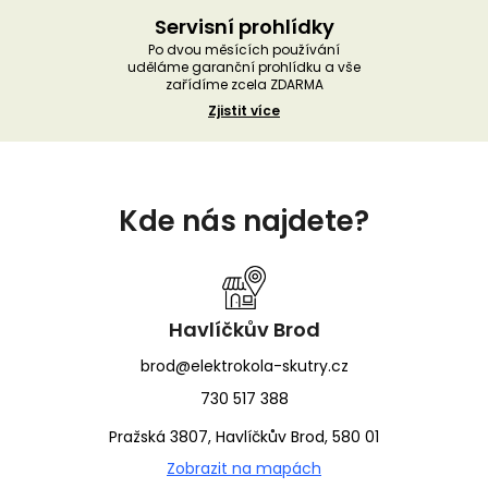
Servisní prohlídky
Po dvou měsících používání
uděláme garanční prohlídku a vše
zařídíme zcela ZDARMA
Zjistit více
Z
á
Kde nás najdete?
p
a
t
í
Havlíčkův Brod
brod@elektrokola-skutry.cz
730 517 388
Pražská 3807, Havlíčkův Brod, 580 01
Zobrazit na mapách