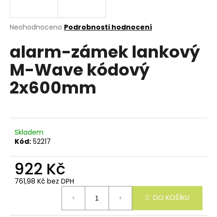
e
n
a
Průměrné
Neohodnoceno
Podrobnosti hodnocení
hodnocení
j
alarm-zámek lankový
produktu
í
je
M-Wave kódový
0,0
t
z
?
2x600mm
5
hvězdiček.
Skladem
HLEDAT
Kód:
52217
922 Kč
D
761,98 Kč bez DPH
o
Měrná
p
DO KOŠÍKU
cena:
o
r