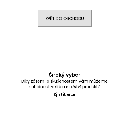
e
n
a
ZPĚT DO OBCHODU
j
í
t
?
Široký výběr
HLEDAT
Díky zázemí a zkušenostem Vám můžeme
nabídnout velké množství produktů
Zjistit více
D
o
p
o
r