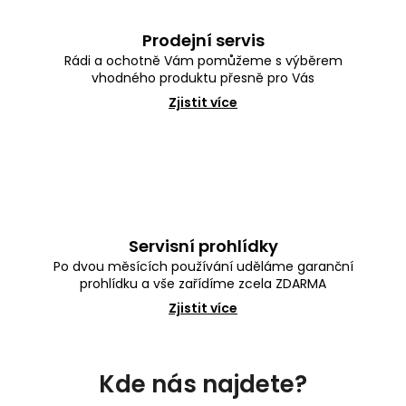
Prodejní servis
Rádi a ochotně Vám pomůžeme s výběrem
vhodného produktu přesně pro Vás
Zjistit více
Servisní prohlídky
Po dvou měsících používání uděláme garanční
prohlídku a vše zařídíme zcela ZDARMA
Zjistit více
Z
á
Kde nás najdete?
p