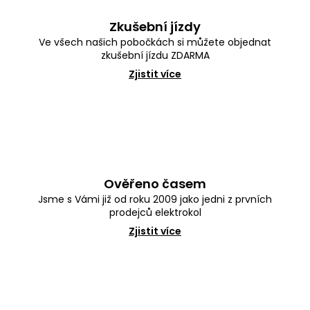
u
č
Zkušební jízdy
u
j
Ve všech našich pobočkách si můžete objednat
e
zkušební jízdu ZDARMA
m
Zjistit více
e
Ověřeno časem
Jsme s Vámi již od roku 2009 jako jedni z prvních
prodejců elektrokol
Zjistit více