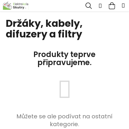
K
Přejít
Hledat
Nákup
M
Přihlášen
na
o
obsah
Zpět
Zpět
košík
š
Držáky, kabely,
í
difuzery a filtry
C
k
o
p
Produkty teprve
o
připravujeme.
t
ř
e
b
u
j
e
Můžete se ale podívat na ostatní
t
kategorie.