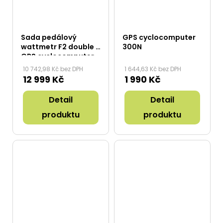
Sada pedálový
GPS cyclocomputer
wattmetr F2 double +
300N
GPS cyclocomputer
300N
10 742,98 Kč bez DPH
1 644,63 Kč bez DPH
12 999 Kč
1 990 Kč
Detail
Detail
produktu
produktu