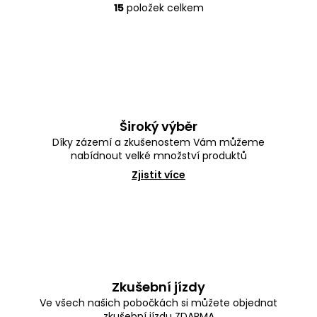
15
položek celkem
O
v
l
á
d
a
c
í
p
Široký výběr
r
Díky zázemí a zkušenostem Vám můžeme
v
nabídnout velké množství produktů
k
y
Zjistit více
v
ý
p
i
s
u
Zkušební jízdy
Ve všech našich pobočkách si můžete objednat
zkušební jízdu ZDARMA