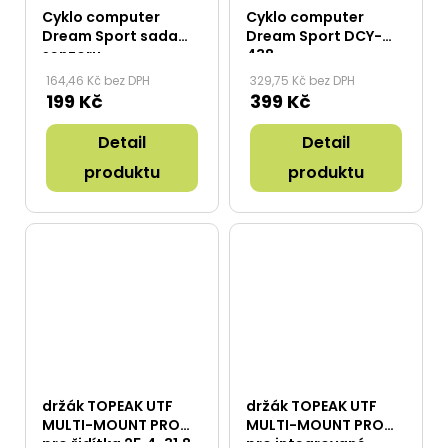
Cyklo computer
Cyklo computer
Dream Sport sada
Dream Sport DCY-
senzoru
438
164,46 Kč bez DPH
329,75 Kč bez DPH
199 Kč
399 Kč
Detail
Detail
produktu
produktu
držák TOPEAK UTF
držák TOPEAK UTF
MULTI-MOUNT PRO
MULTI-MOUNT PRO
pro řidítka 25.4-31.8
pro integrované