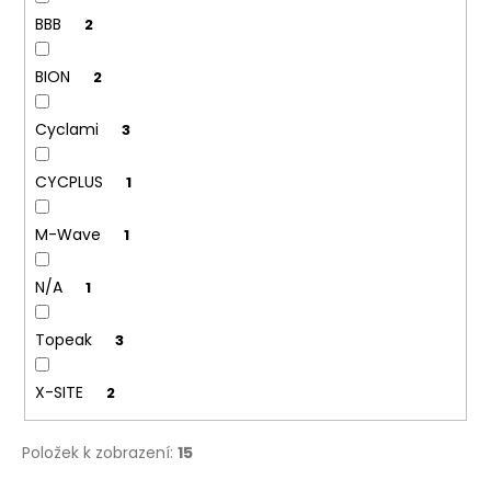
ů
u
č
BBB
2
u
j
BION
2
e
m
e
Cyclami
3
CYCPLUS
1
M-Wave
1
N/A
1
Topeak
3
X-SITE
2
Položek k zobrazení:
15