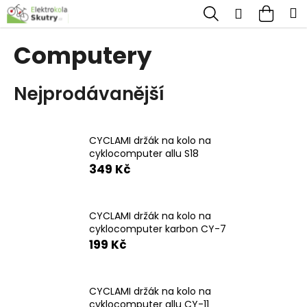
K
Přejít
Hledat
Nákup
M
Přihlášen
na
o
obsah
Zpět
Zpět
košík
š
Computery
í
C
k
Nejprodávanější
o
p
o
CYCLAMI držák na kolo na
t
cyklocomputer allu S18
ř
349 Kč
e
b
CYCLAMI držák na kolo na
u
cyklocomputer karbon CY-7
199 Kč
j
e
t
CYCLAMI držák na kolo na
cyklocomputer allu CY-11