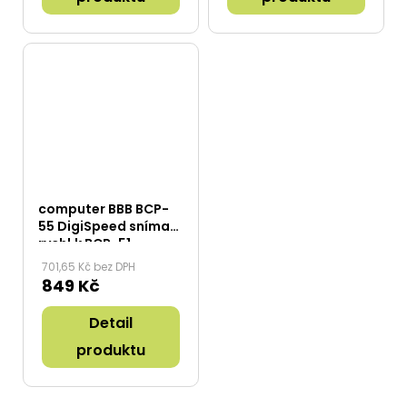
computer BBB BCP-
55 DigiSpeed snímač
rychl.k BCP-51
701,65 Kč bez DPH
849 Kč
Detail
produktu