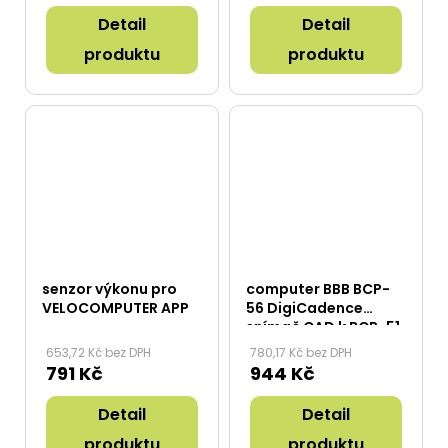
Detail
Detail
produktu
produktu
senzor výkonu pro
computer BBB BCP-
VELOCOMPUTER APP
56 DigiCadence
snímač CAD k BCP-51
653,72 Kč bez DPH
780,17 Kč bez DPH
791 Kč
944 Kč
Detail
Detail
produktu
produktu