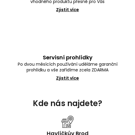
vhodného produktu přesně pro Vás
Zjistit více
Servisní prohlídky
Po dvou měsících používání uděláme garanční
prohlídku a vše zařídíme zcela ZDARMA
Zjistit více
Z
á
Kde nás najdete?
p
a
t
í
Havlíčkův Brod