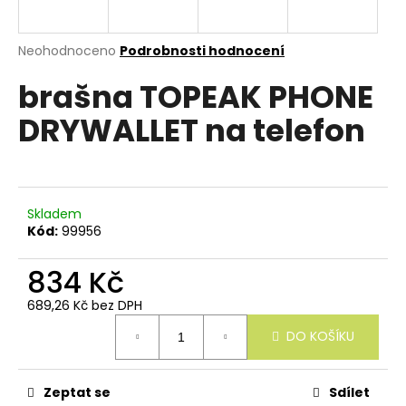
e
n
a
Průměrné
Neohodnoceno
Podrobnosti hodnocení
hodnocení
j
brašna TOPEAK PHONE
produktu
í
je
DRYWALLET na telefon
0,0
t
z
?
5
hvězdiček.
Skladem
Kód:
99956
HLEDAT
834 Kč
689,26 Kč bez DPH
Měrná
D
DO KOŠÍKU
cena:
o
p
o
r
Zeptat se
Sdílet