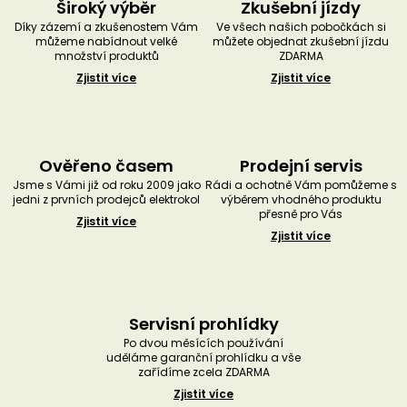
Široký výběr
Zkušební jízdy
Díky zázemí a zkušenostem Vám
Ve všech našich pobočkách si
můžeme nabídnout velké
můžete objednat zkušební jízdu
množství produktů
ZDARMA
Zjistit více
Zjistit více
Ověřeno časem
Prodejní servis
Jsme s Vámi již od roku 2009 jako
Rádi a ochotně Vám pomůžeme s
jedni z prvních prodejců elektrokol
výběrem vhodného produktu
přesně pro Vás
Zjistit více
Zjistit více
Servisní prohlídky
Po dvou měsících používání
uděláme garanční prohlídku a vše
zařídíme zcela ZDARMA
Zjistit více