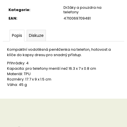
u
č
Držáky a pouzdra na
Kategorie
:
u
telefony
j
EAN
:
4710069709481
e
m
e
Popis
Diskuze
Kompaktní vodotěsná peněženka na telefon, hotovost a
klíče do kapsy dresu pro snadný přístup.
Přihrádky: 4
Kapacita: pro telefony menší než 16.3 x 7 x 0.8 cm
Materiál: TPU
Rozměry: 17.7 x 9 x 1.5 cm
Váha: 45 g