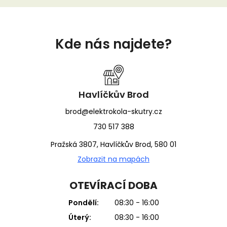
Z
á
Kde nás najdete?
p
a
t
í
Havlíčkův Brod
brod@elektrokola-skutry.cz
730 517 388
Pražská 3807, Havlíčkův Brod, 580 01
Zobrazit na mapách
OTEVÍRACÍ DOBA
Pondělí:
08:30 - 16:00
Úterý:
08:30 - 16:00