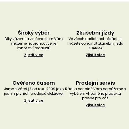
Široký výběr
Zkušební jízdy
Díky zázemí a zkušenostem Vám
Ve všech našich pobočkách si
můžeme nabídnout velké
můžete objednat zkušební jízdu
množství produktů
ZDARMA
Zjistit více
Zjistit více
Ověřeno časem
Prodejní servis
Jsme s Vámi již od roku 2009 jako
Rádi a ochotně Vám pomůžeme s
jedni z prvních prodejců elektrokol
výběrem vhodného produktu
přesně pro Vás
Zjistit více
Zjistit více