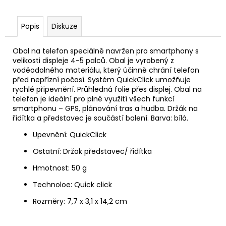
u
č
u
Popis
Diskuze
j
e
m
Obal na telefon speciálně navržen pro smartphony s
e
velikosti displeje 4-5 palců. Obal je vyrobený z
voděodolného materiálu, který účinně chrání telefon
před nepřízní počasí. Systém QuickClick umožňuje
rychlé připevnění. Průhledná folie přes displej. Obal na
telefon je ideální pro plné využití všech funkcí
smartphonu – GPS, plánování tras a hudba. Držák na
řídítka a představec je součástí balení. Barva: bílá.
Upevnění: QuickClick
Ostatní: Držak představec/ řidítka
Hmotnost: 50 g
Technoloe: Quick click
Rozměry: 7,7 x 3,1 x 14,2 cm