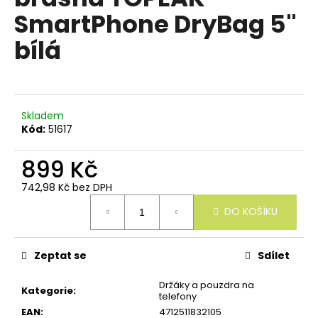
e
je
SmartPhone DryBag 5"
n
0,0
z
a
bílá
5
j
hvězdiček.
í
t
?
Skladem
Kód:
51617
899 Kč
742,98 Kč bez DPH
HLEDAT
Měrná
DO KOŠÍKU
cena:
D
Zeptat se
Sdílet
o
p
Držáky a pouzdra na
Kategorie
:
o
telefony
r
EAN
:
4712511832105