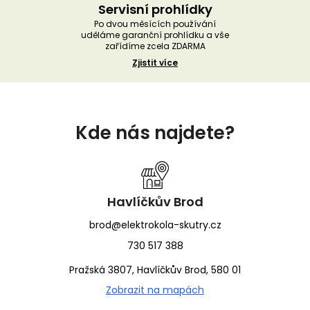
Servisní prohlídky
Po dvou měsících používání
uděláme garanční prohlídku a vše
zařídíme zcela ZDARMA
Zjistit více
Z
á
Kde nás najdete?
p
a
t
í
Havlíčkův Brod
brod@elektrokola-skutry.cz
730 517 388
Pražská 3807, Havlíčkův Brod, 580 01
Zobrazit na mapách