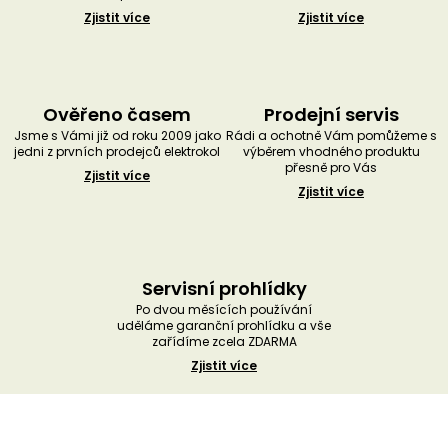
Zjistit více
Zjistit více
Ověřeno časem
Prodejní servis
Jsme s Vámi již od roku 2009 jako
Rádi a ochotně Vám pomůžeme s
jedni z prvních prodejců elektrokol
výběrem vhodného produktu
přesně pro Vás
Zjistit více
Zjistit více
Servisní prohlídky
Po dvou měsících používání
uděláme garanční prohlídku a vše
zařídíme zcela ZDARMA
Zjistit více
Z