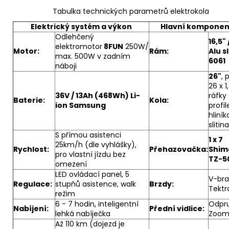
u
č
Tabulka technických parametrů elektrokola
u
Elektrický systém a výkon
Hlavní komponen
j
Odlehčený
e
16,5" 
elektromotor
8FUN
250W/
m
Motor:
Rám:
Alu s
max. 500W v zadním
e
6061
náboji
26"
, 
26 x 1
36V / 13Ah (468Wh) Li-
ráfky 
Baterie:
Kola:
ion Samsung
profi
hliní
slitina
S přímou asistenci
1 x 7
25km/h (dle vyhlášky),
Rychlost:
Přehazovačka:
Shim
pro vlastní jízdu bez
TZ-5
omezení
LED ovládací panel, 5
V-bra
Regulace:
stupňů asistence, walk
Brzdy:
Tektr
režim
6 - 7 hodin, inteligentní
Odpr
Nabíjení:
Přední vidlice:
lehká nabíječka
Zoo
Až 110 km (dojezd je