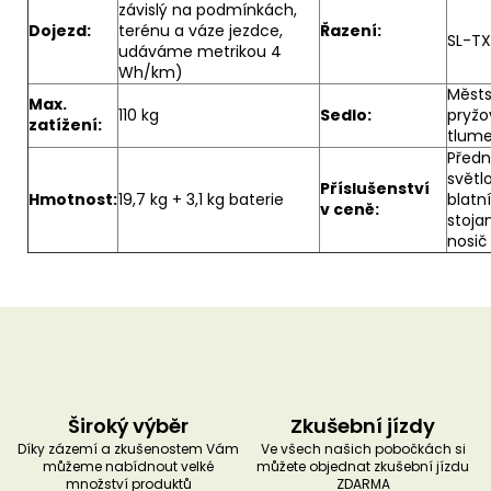
závislý na podmínkách,
Dojezd:
terénu a váze jezdce,
Řazení:
SL-T
udáváme metrikou 4
Wh/km)
Městs
Max.
110 kg
Sedlo:
pryž
zatížení:
tlum
Předn
světlo
Příslušenství
Hmotnost:
19,7 kg + 3,1 kg baterie
blatní
v ceně:
stojan
nosič
Široký výběr
Zkušební jízdy
Díky zázemí a zkušenostem Vám
Ve všech našich pobočkách si
můžeme nabídnout velké
můžete objednat zkušební jízdu
množství produktů
ZDARMA