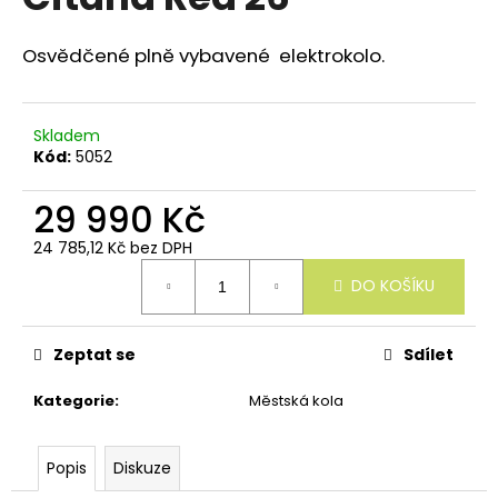
e
je
n
0,0
z
Osvědčené plně vybavené elektrokolo.
a
5
j
hvězdiček.
í
Skladem
t
Kód:
5052
?
29 990 Kč
24 785,12 Kč bez DPH
Měrná
DO KOŠÍKU
cena:
HLEDAT
Zeptat se
Sdílet
D
Kategorie
:
Městská kola
o
p
o
Popis
Diskuze
r