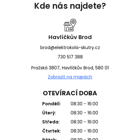
á
Kde nás najdete?
p
a
t
í
Havlíčkův Brod
brod@elektrokola-skutry.cz
730 517 388
Pražská 3807, Havlíčkův Brod, 580 01
Zobrazit na mapách
OTEVÍRACÍ DOBA
Pondělí:
08:30 - 16:00
Úterý:
08:30 - 16:00
Středa:
08:30 - 16:00
Čtvrtek:
08:30 - 16:00
Pátek:
08:30 - 16:00