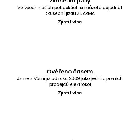
Zkušební jízdy
u
č
Ve všech našich pobočkách si můžete objednat
u
zkušební jízdu ZDARMA
j
Zjistit více
e
m
e
Ověřeno časem
Jsme s Vámi již od roku 2009 jako jedni z prvních
prodejců elektrokol
Zjistit více