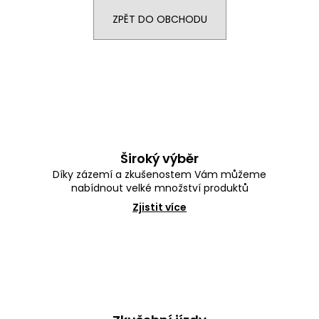
e
n
ZPĚT DO OBCHODU
a
j
í
t
?
Široký výběr
Díky zázemí a zkušenostem Vám můžeme
nabídnout velké množství produktů
HLEDAT
Zjistit více
D
o
p
o
r