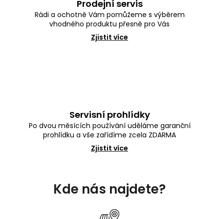
Prodejní servis
Rádi a ochotně Vám pomůžeme s výběrem
vhodného produktu přesně pro Vás
Zjistit více
Servisní prohlídky
Po dvou měsících používání uděláme garanční
prohlídku a vše zařídíme zcela ZDARMA
Zjistit více
Z
á
Kde nás najdete?
p
a