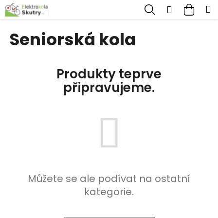
K
Přejít
Hledat
Nákup
M
Přihlášen
na
o
obsah
Zpět
Zpět
košík
š
Seniorská kola
í
C
k
o
Produkty teprve
p
připravujeme.
o
t
ř
e
b
u
j
Můžete se ale podívat na ostatní
e
kategorie.
t