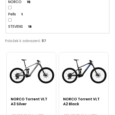
NORCO
15
Pells
1
STEVENS
18
Položek k zobrazení:
87
V
ý
p
i
s
p
r
NORCO Torrent VLT
NORCO Torrent VLT
o
A3 Silver
A2 Black
d