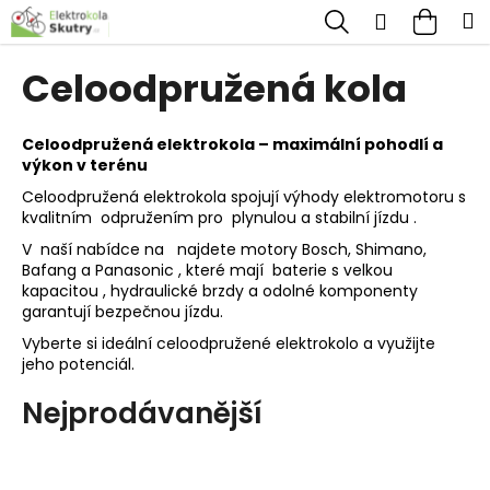
K
Přejít
Hledat
Nákup
M
Přihlášen
na
o
obsah
Zpět
Zpět
košík
š
Celoodpružená kola
í
C
k
Celoodpružená elektrokola – maximální pohodlí a
o
výkon v terénu
p
Celoodpružená elektrokola spojují výhody elektromotoru s
o
kvalitním odpružením pro plynulou a stabilní jízdu .
t
V naší nabídce na najdete motory Bosch, Shimano,
ř
Bafang a Panasonic , které mají baterie s velkou
kapacitou , hydraulické brzdy a odolné komponenty
e
garantují bezpečnou jízdu.
b
Vyberte si ideální celoodpružené elektrokolo a využijte
u
jeho potenciál.
j
Nejprodávanější
e
t