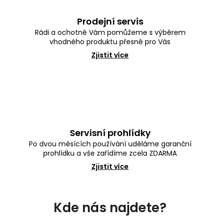
Prodejní servis
Rádi a ochotně Vám pomůžeme s výběrem
vhodného produktu přesně pro Vás
Zjistit více
Servisní prohlídky
Po dvou měsících používání uděláme garanční
prohlídku a vše zařídíme zcela ZDARMA
Zjistit více
Z
á
Kde nás najdete?
p