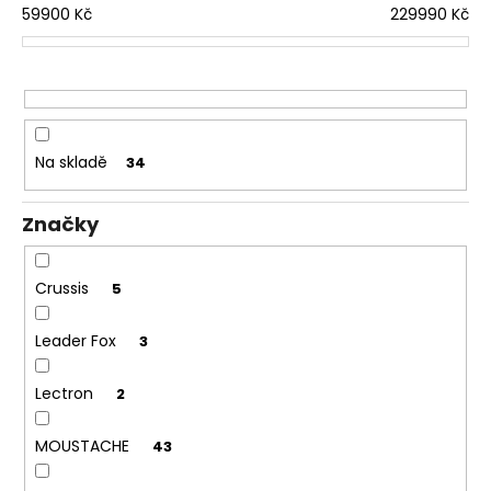
u
í
59900
Kč
229990
Kč
č
u
p
j
r
e
o
m
e
d
Na skladě
34
u
k
Značky
t
ů
Crussis
5
Leader Fox
3
Lectron
2
MOUSTACHE
43