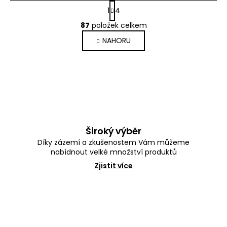
S
1
4
t
O
r
87
položek celkem
v
á
l
NAHORU
n
á
k
d
o
a
v
c
á
í
n
p
í
r
v
k
Široký výběr
y
Díky zázemí a zkušenostem Vám můžeme
v
nabídnout velké množství produktů
ý
p
Zjistit více
i
s
u