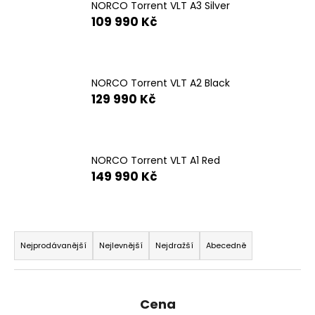
e
NORCO Torrent VLT A3 Silver
n
109 990 Kč
a
j
í
NORCO Torrent VLT A2 Black
t
129 990 Kč
?
NORCO Torrent VLT A1 Red
149 990 Kč
HLEDAT
Ř
a
Nejprodávanější
Nejlevnější
Nejdražší
Abecedně
D
o
z
p
e
o
Cena
r
n