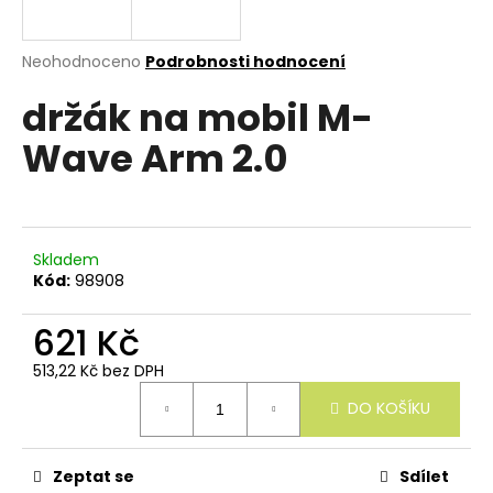
e
n
a
Průměrné
Neohodnoceno
Podrobnosti hodnocení
hodnocení
j
držák na mobil M-
produktu
í
je
Wave Arm 2.0
0,0
t
z
?
5
hvězdiček.
Skladem
Kód:
98908
HLEDAT
621 Kč
513,22 Kč bez DPH
Měrná
D
DO KOŠÍKU
cena:
o
p
o
r
Zeptat se
Sdílet