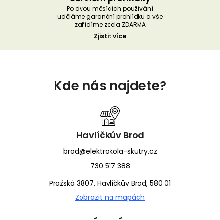
Po dvou měsících používání
uděláme garanční prohlídku a vše
zařídíme zcela ZDARMA
Zjistit více
Z
á
Kde nás najdete?
p
a
t
í
Havlíčkův Brod
brod@elektrokola-skutry.cz
730 517 388
Pražská 3807, Havlíčkův Brod, 580 01
Zobrazit na mapách