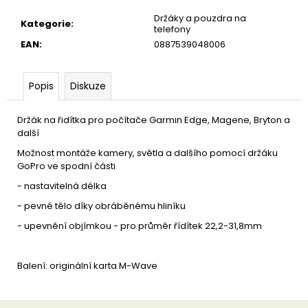
u
č
Držáky a pouzdra na
Kategorie
:
u
telefony
j
EAN
:
0887539048006
e
m
e
Popis
Diskuze
Držák na řidítka pro počítače Garmin Edge, Magene, Bryton a
další
Možnost montáže kamery, světla a dalšího pomocí držáku
GoPro ve spodní části
- nastavitelná délka
- pevné tělo díky obráběnému hliníku
- upevnění objímkou - pro průměr řídítek 22,2-31,8mm
Balení: originální karta M-Wave