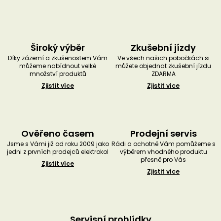
Široký výběr
Zkušební jízdy
Díky zázemí a zkušenostem Vám
Ve všech našich pobočkách si
můžeme nabídnout velké
můžete objednat zkušební jízdu
množství produktů
ZDARMA
Zjistit více
Zjistit více
Ověřeno časem
Prodejní servis
Jsme s Vámi již od roku 2009 jako
Rádi a ochotně Vám pomůžeme s
jedni z prvních prodejců elektrokol
výběrem vhodného produktu
přesně pro Vás
Zjistit více
Zjistit více
Servisní prohlídky