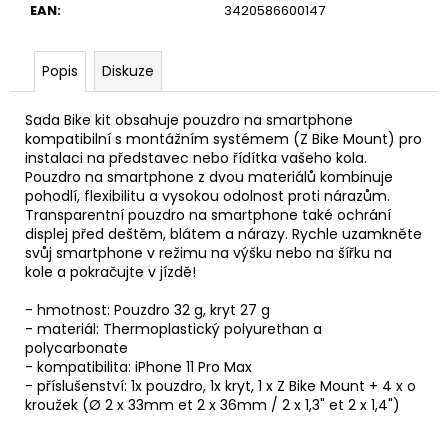
u
EAN
:
3420586600147
č
u
j
Popis
Diskuze
e
m
e
Sada Bike kit obsahuje pouzdro na smartphone
kompatibilní s montážním systémem (Z Bike Mount) pro
instalaci na představec nebo řídítka vašeho kola.
Pouzdro na smartphone z dvou materiálů kombinuje
pohodlí, flexibilitu a vysokou odolnost proti nárazům.
Transparentní pouzdro na smartphone také ochrání
displej před deštěm, blátem a nárazy. Rychle uzamkněte
svůj smartphone v režimu na výšku nebo na šířku na
kole a pokračujte v jízdě!
- hmotnost: Pouzdro 32 g, kryt 27 g
- materiál: Thermoplastický polyurethan a
polycarbonate
- kompatibilita: iPhone 11 Pro Max
- příslušenství: 1x pouzdro, 1x kryt, 1 x Z Bike Mount + 4 x o
kroužek (Ø 2 x 33mm et 2 x 36mm / 2 x 1,3" et 2 x 1,4")