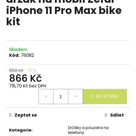
e
je
iPhone 11 Pro Max bike
n
0,0
z
a
kit
5
j
hvězdiček.
í
t
?
Skladem
Kód:
76082
868 Kč
–0 %
866 Kč
HLEDAT
715,70 Kč bez DPH
Měrná
DO KOŠÍKU
cena:
D
o
Zeptat se
Sdílet
p
o
Držáky a pouzdra na
Kategorie
:
r
telefony