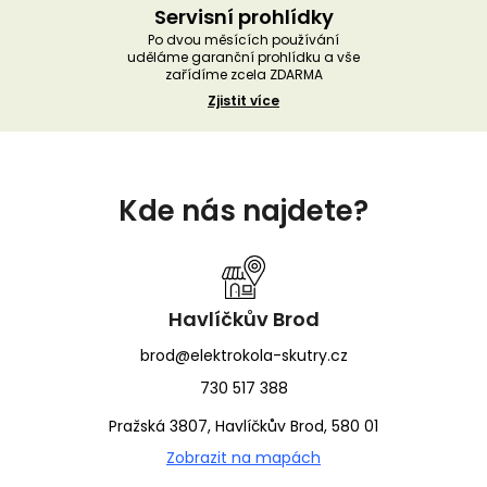
Servisní prohlídky
Po dvou měsících používání
uděláme garanční prohlídku a vše
zařídíme zcela ZDARMA
Zjistit více
Z
á
Kde nás najdete?
p
a
t
í
Havlíčkův Brod
brod@elektrokola-skutry.cz
730 517 388
Pražská 3807, Havlíčkův Brod, 580 01
Zobrazit na mapách