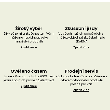
Široký výběr
Zkušební jízdy
Díky zázemí a zkušenostem Vám
Ve všech našich pobočkách si
můžeme nabídnout velké
můžete objednat zkušební jízdu
množství produktů
ZDARMA
Zjistit více
Zjistit více
Ověřeno časem
Prodejní servis
Jsme s Vámi již od roku 2009 jako
Rádi a ochotně Vám pomůžeme s
jedni z prvních prodejců elektrokol
výběrem vhodného produktu
přesně pro Vás
Zjistit více
Zjistit více