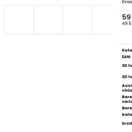
ihne
59
49 5
Měr
cena
Kate
EAN
:
3D f
3D f
Asis
chů
Bar
vari
Bare
bate
brzd