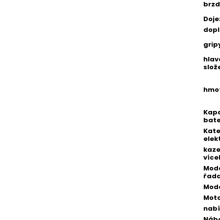
brzd
Doje
dopl
grip
hlav
slož
hmo
Kap
bate
Kate
elek
kaze
více
Mod
řad
Mod
Mot
nabí
Náb