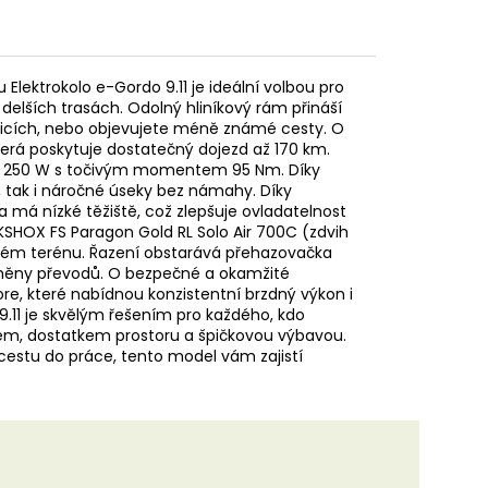
 Elektrokolo e-Gordo 9.11 je ideální volbou pro
i delších trasách. Odolný hliníkový rám přináší
h ulicích, nebo objevujete méně známé cesty. O
která poskytuje dostatečný dojezd až 170 km.
e 250 W s točivým momentem 95 Nm. Díky
 tak i náročné úseky bez námahy. Díky
a má nízké těžiště, což zlepšuje ovladatelnost
CKSHOX FS Paragon Gold RL Solo Air 700C (zdvih
lehkém terénu. Řazení obstarává přehazovačka
 změny převodů. O bezpečné a okamžité
re, které nabídnou konzistentní brzdný výkon i
9.11 je skvělým řešením pro každého, kdo
dem, dostatkem prostoru a špičkovou výbavou.
 cestu do práce, tento model vám zajistí