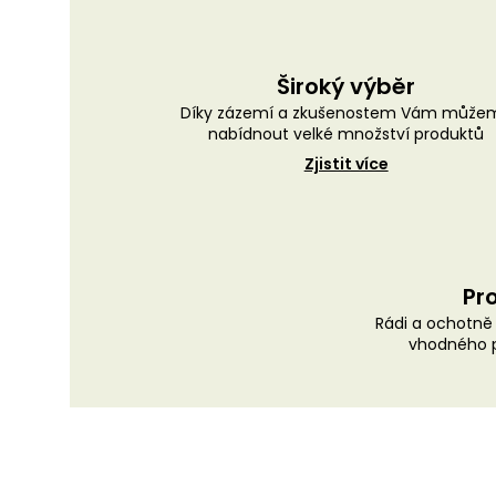
Široký výběr
Díky zázemí a zkušenostem Vám může
nabídnout velké množství produktů
Zjistit více
Pro
Rádi a ochotn
vhodného p
Z
á