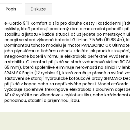
Popis
Diskuze
e-Gordo 9.11: Komfort a síla pro dlouhé cesty i každodenní jízdu
cyklisty, kteří preferují prostorný rám a maximální pohodlí i př
stabilitu a jistotu v každé situaci, ať už jedete po městskýc
energii se stará výkonná baterie LG Li-Ion 715 Wh (19,88 Ah), 
Dominantou tohoto modelu je motor PANASONIC GX Ultimat
jeho plynulému a tichému chodu zdoláte jak prudká stoupání,
integrované baterii v rámu je elektrokolo perfektně vyvážené 
a stabilitu. O komfort při jízdě se stará vzduchová vidlice RO
65 mm), která spolehlivě eliminuje nerovnosti na silnici i v 
SRAM SX Eagle (12 rychlostí), která zaručuje přesné a svižné
zastavení se starají hydraulické kotoučové brzdy SHIMANO Deo
při jízdě z kopce nebo za nepříznivého počasí. Model e-Gordo 
vyžaduje spolehlivé trekkingové elektrokolo s dlouhým dojez
Ať už vyrážíte na víkendovou cykloturistiku, nebo každodenní
pohodlnou, stabilní a příjemnou jízdu.