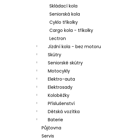
a
Skládací kola
n
Seniorská kola
Cyklo tříkolky
e
Cargo kola - tříkolky
l
Lectron
Jízdní kola - bez motoru
Skútry
Seniorské skútry
Motocykly
Elektro-auta
Elektrosady
Koloběžky
Příslušenství
Dětská vozítka
Baterie
Půjčovna
Servis