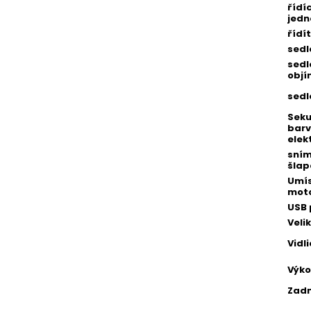
řídí
jedn
řídí
sedl
sedl
obj
sedl
Seku
barv
elek
sní
šlap
Umís
mot
USB 
Veli
Vidl
Výko
Zadn