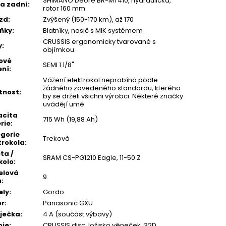
SHIMANO Deore BR-MT410, hydraulická,
a zadní
:
rotor 160 mm
zd
:
Zvýšený (150-170 km), až 170
ňky
:
Blatníky, nosič s MIK systémem
CRUSSIS ergonomicky tvarované s
y
:
objímkou
ové
SEMI 1 1/8"
ení
:
Vážení elektrokol neprobíhá podle
žádného zavedeného standardu, kterého
tnost
:
by se drželi všichni výrobci. Některé značky
uvádějí umě
acita
715 Wh (19,88 Ah)
rie
:
gorie
Treková
trokola
:
ta /
SRAM CS-PG1210 Eagle, 11-50 Z
kolo
:
elová
9
a
:
ely
:
Gordo
or
:
Panasonic GXU
ječka
:
4 A (součást výbavy)
oje
:
CRUSSIS disc, ložisko věneček, 32D