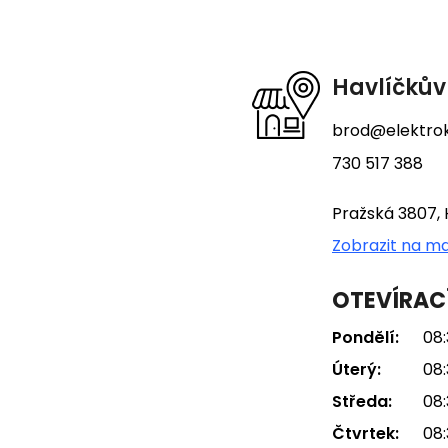
p
a
t
Havlíčkův
í
brod@elektrok
730 517 388
Pražská 3807, 
Zobrazit na m
OTEVÍRAC
Pondělí:
08:
Úterý:
08:
Středa:
08:
Čtvrtek:
08: