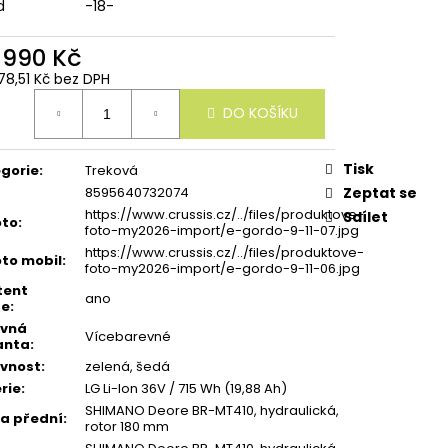
d
-18-
 990 Kč
78,51 Kč bez DPH
ná
DO KOŠÍKU
:
Tisk
gorie
:
Treková
8595640732074
Zeptat se
https://www.crussis.cz/../files/produktove-
Sdílet
oto
:
foto-my2026-import/e-gordo-9-11-07.jpg
https://www.crussis.cz/../files/produktove-
oto mobil
:
foto-my2026-import/e-gordo-9-11-06.jpg
tent
ano
ze
:
evná
Vícebarevné
anta
:
vnost
:
zelená, šedá
rie
:
LG Li-Ion 36V / 715 Wh (19,88 Ah)
SHIMANO Deore BR-MT410, hydraulická,
a přední
:
rotor 180 mm