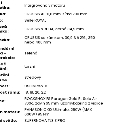
cí
Integrovaná v motoru
otka
:
tka
:
CRUSSIS AL 31,8 mm, šířka 700 mm
o
:
Selle ROYAL
ová
CRUSSIS s RU AL, černá 34,9 mm
ímka
:
CRUSSIS se zámkem, 30,9 &#216;, 350
ovka
:
nebo 400 mm
ndární
a -
zelená
trokolo
:
mač
torzní
ání
:
tění
středový
oru
:
port
:
USB Micro-B
kost rámu
:
18, 18, 20, 22
ROCKSHOX FS Paragon Gold RL Solo Air
ice
:
700c, zdvih 65 mm, uzamykatelná z vidlice
PANASONIC GX Ultimate, 250W (MAX
n motoru
:
600W) 95 Nm
í světlo
:
SUPERNOVA TL3 Z PRO