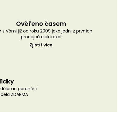
Ověřeno časem
 s Vámi již od roku 2009 jako jedni z prvních
prodejců elektrokol
Zjistit více
lídky
uděláme garanční
 zcela ZDARMA