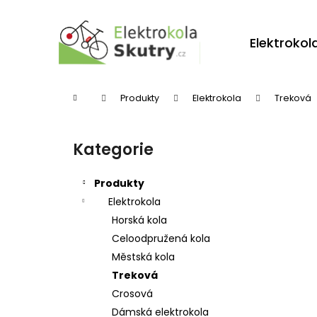
K
Přejít
na
o
obsah
Zpět
Zpět
Elektrokol
š
do
do
í
obchodu
obchodu
k
Domů
Produkty
Elektrokola
Treková
P
o
Kategorie
Přeskočit
s
kategorie
t
Produkty
r
Elektrokola
Horská kola
a
Celoodpružená kola
n
Městská kola
n
Treková
í
Crosová
p
Dámská elektrokola