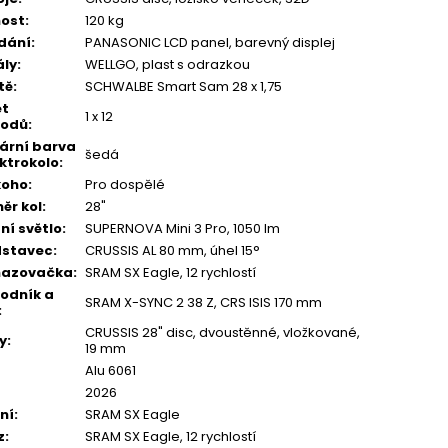
ost
:
120 kg
dání
:
PANASONIC LCD panel, barevný displej
ly
:
WELLGO, plast s odrazkou
tě
:
SCHWALBE Smart Sam 28 x 1,75
et
1 x 12
vodů
:
ární barva
šedá
ektrokolo
:
koho
:
Pro dospělé
ěr kol
:
28"
ní světlo
:
SUPERNOVA Mini 3 Pro, 1050 lm
dstavec
:
CRUSSIS AL 80 mm, úhel 15°
hazovačka
:
SRAM SX Eagle, 12 rychlostí
odník a
SRAM X-SYNC 2 38 Z, CRS ISIS 170 mm
:
CRUSSIS 28" disc, dvoustěnné, vložkované,
y
:
19 mm
Alu 6061
2026
ní
:
SRAM SX Eagle
z
:
SRAM SX Eagle, 12 rychlostí