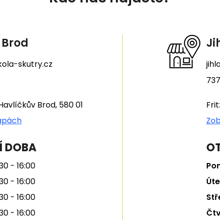
 Brod
Ji
ola-skutry.cz
jih
737
Havlíčkův Brod, 580 01
Fri
apách
Zob
Í DOBA
OT
30 - 16:00
Pon
30 - 16:00
Úte
30 - 16:00
Stř
30 - 16:00
Čtv