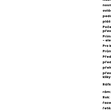
nosn
ovlá
pedá
pláš
Poč
pře
Prim
- el
Pro 
Prům
Před
pře
pře
přev
kliky
Ráfk
rám
:
Rok
:
řaze
řetě