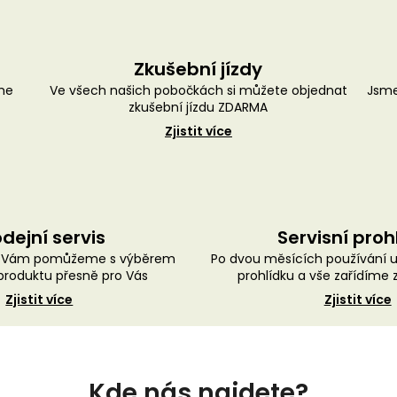
Zkušební jízdy
me
Ve všech našich pobočkách si můžete objednat
Jsme
zkušební jízdu ZDARMA
Zjistit více
dejní servis
Servisní proh
ě Vám pomůžeme s výběrem
Po dvou měsících používání 
roduktu přesně pro Vás
prohlídku a vše zařídíme
Zjistit více
Zjistit více
Kde nás najdete?