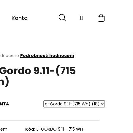
Hledat
Přihlášení
Nákupní
Kontakt
košík
rné
odnoceno
Podrobnosti hodnocení
cení
Gordo 9.11-(715
ktu
h)
ček.
ANTA
dem
Kód:
E-GORDO 9.11--715 WH-