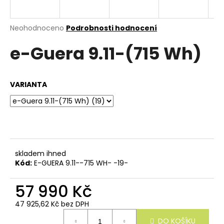
e
n
a
Průměrné
Neohodnoceno
Podrobnosti hodnocení
hodnocení
j
e-Guera 9.11-(715 Wh)
produktu
í
je
0,0
t
z
?
VARIANTA
5
hvězdiček.
HLEDAT
skladem ihned
Kód:
E-GUERA 9.11--715 WH- -19-
D
57 990 Kč
o
p
47 925,62 Kč bez DPH
o
Měrná
r
DO KOŠÍKU
cena: