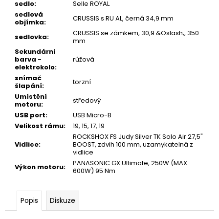
sedlo
:
Selle ROYAL
sedlová
CRUSSIS s RU AL, černá 34,9 mm
objímka
:
CRUSSIS se zámkem, 30,9 &Oslash;, 350
sedlovka
:
mm
Sekundární
barva -
růžová
elektrokolo
:
snímač
torzní
šlapání
:
Umístění
středový
motoru
:
USB port
:
USB Micro-B
Velikost rámu
:
19, 15, 17, 19
ROCKSHOX FS Judy Silver TK Solo Air 27,5"
Vidlice
:
BOOST, zdvih 100 mm, uzamykatelná z
vidlice
PANASONIC GX Ultimate, 250W (MAX
Výkon motoru
:
600W) 95 Nm
Popis
Diskuze