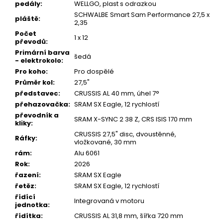
pedály
:
WELLGO, plast s odrazkou
SCHWALBE Smart Sam Performance 27,5 x
pláště
:
2,35
Počet
1 x 12
převodů
:
Primární barva
šedá
- elektrokolo
:
Pro koho
:
Pro dospělé
Průměr kol
:
27,5"
představec
:
CRUSSIS AL 40 mm, úhel 7°
přehazovačka
:
SRAM SX Eagle, 12 rychlostí
převodník a
SRAM X-SYNC 2 38 Z, CRS ISIS 170 mm
kliky
:
CRUSSIS 27,5" disc, dvoustěnné,
Ráfky
:
vložkované, 30 mm
rám
:
Alu 6061
Rok
:
2026
řazení
:
SRAM SX Eagle
řetěz
:
SRAM SX Eagle, 12 rychlostí
řídící
Integrovaná v motoru
jednotka
:
řídítka
:
CRUSSIS AL 31,8 mm, šířka 720 mm