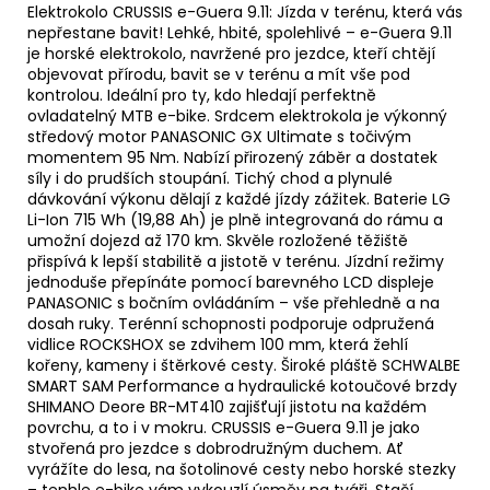
Elektrokolo CRUSSIS e-Guera 9.11: Jízda v terénu, která vás
nepřestane bavit! Lehké, hbité, spolehlivé – e-Guera 9.11
je horské elektrokolo, navržené pro jezdce, kteří chtějí
objevovat přírodu, bavit se v terénu a mít vše pod
kontrolou. Ideální pro ty, kdo hledají perfektně
ovladatelný MTB e-bike. Srdcem elektrokola je výkonný
středový motor PANASONIC GX Ultimate s točivým
momentem 95 Nm. Nabízí přirozený záběr a dostatek
síly i do prudších stoupání. Tichý chod a plynulé
dávkování výkonu dělají z každé jízdy zážitek. Baterie LG
Li-Ion 715 Wh (19,88 Ah) je plně integrovaná do rámu a
umožní dojezd až 170 km. Skvěle rozložené těžiště
přispívá k lepší stabilitě a jistotě v terénu. Jízdní režimy
jednoduše přepínáte pomocí barevného LCD displeje
PANASONIC s bočním ovládáním – vše přehledně a na
dosah ruky. Terénní schopnosti podporuje odpružená
vidlice ROCKSHOX se zdvihem 100 mm, která žehlí
kořeny, kameny i štěrkové cesty. Široké pláště SCHWALBE
SMART SAM Performance a hydraulické kotoučové brzdy
SHIMANO Deore BR-MT410 zajišťují jistotu na každém
povrchu, a to i v mokru. CRUSSIS e-Guera 9.11 je jako
stvořená pro jezdce s dobrodružným duchem. Ať
vyrážíte do lesa, na šotolinové cesty nebo horské stezky
– tenhle e-bike vám vykouzlí úsměv na tváři. Stačí