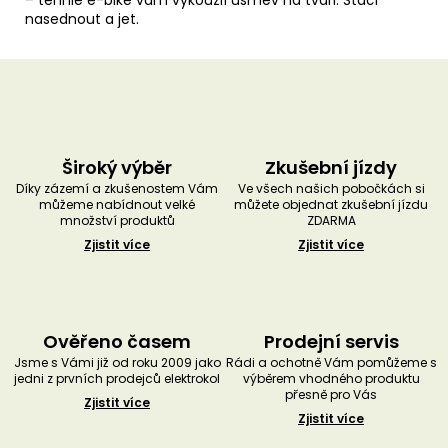
nasednout a jet.
Široký výběr
Zkušební jízdy
Díky zázemí a zkušenostem Vám
Ve všech našich pobočkách si
můžeme nabídnout velké
můžete objednat zkušební jízdu
množství produktů
ZDARMA
Zjistit více
Zjistit více
Ověřeno časem
Prodejní servis
Jsme s Vámi již od roku 2009 jako
Rádi a ochotně Vám pomůžeme s
jedni z prvních prodejců elektrokol
výběrem vhodného produktu
přesně pro Vás
Zjistit více
Zjistit více