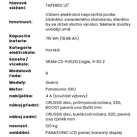
hlavové
TAPERED 1,5"
složení
:
Vážení elektrokol neprobíhá podle
žádného zavedeného standardu, kterého
hmotnost
:
by se drželi všichni výrobci. Některé značky
uvádějí umě
Kapacita
715 Wh (19,88 Ah)
baterie
:
Kategorie
Horská
elektrokola
:
kazeta /
SRAM CS-PG1210 Eagle, 11-50 Z
vícekolo
:
Modelová
9
řada
:
Modely
:
Guera
Motor
:
Panasonic GXU
nabíječka
:
4 A (součást výbavy)
CRUSSIS disc, průmyslová ložiska, 32D,
náboj přední
:
BOOST pevná osa 15x110 mm
CRUSSIS disc, kuličková ložiska, 32D, pevná
náboj zadní
:
osa 12x148 mm
nosnost
:
120 kg
ovládání
:
PANASONIC LCD panel, barevný displej