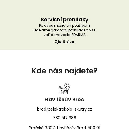
Servisní prohlídky
Po dvou měsících používání
uděláme garanční prohlídku a vše
zařídíme zcela ZDARMA
Zjistit více
Z
á
Kde nás najdete?
p
a
t
í
Havlíčkův Brod
brod@elektrokola-skutry.cz
730 517 388
Pražská 3807, Havlíčkův Brod, 580 01