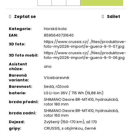
u
č
u
Zeptat se
Sdílet
j
e
m
Kategorie
:
Horská kola
e
EAN
:
8595640731640
https://www.crussis.cz/../files/produktove-
3D foto
:
foto-my2026-import/e-guera-9-11-07.jpg
https://www.crussis.cz/../files/produktove-
3D foto mobil
:
foto-my2026-import/e-guera-9-11-06.jpg
Asistent
ano
chůze
:
Barevná
Vícebarevné
varianta
:
Barevnost
:
šedá, růžová
baterie
:
LG Li-Ion 36V / 715 Wh (19,88 Ah)
SHIMANO Deore BR-MT410, hydraulická,
brzda přední
:
rotor 180 mm
SHIMANO Deore BR-MT410, hydraulická,
brzda zadní
:
rotor 160 mm
Dojezd
:
Zvýšený (150-170 km), až 170
gripy
:
CRUSSIS, s objímkou, černé