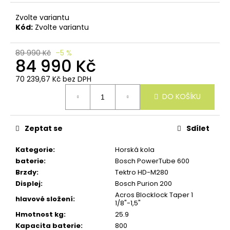
u
č
Zvolte variantu
u
Kód:
Zvolte variantu
j
e
m
89 990 Kč
–5 %
84 990 Kč
e
70 239,67 Kč bez DPH
Měrná
DO KOŠÍKU
cena:
Zeptat se
Sdílet
Kategorie
:
Horská kola
baterie
:
Bosch PowerTube 600
Brzdy
:
Tektro HD-M280
Displej
:
Bosch Purion 200
Acros Blocklock Taper 1
hlavové složení
:
1/8"-1,5"
Hmotnost kg
:
25.9
Kapacita baterie
:
800