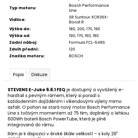
Bosch Performance
Typ motoru
:
Line
SR Suntour XCR36X-
Vidlice
:
Boost R
Výška do
:
180, 200, 170, 190
Výška od
:
190, 170, 160, 180
Zadní náboj
:
Formula FCL-548S
Zdvih přední
:
120
Značka motoru
:
BOSCH
Popis
Diskuze
STEVENS E-Juke 6.6.1 FEQ
je dostupný a vyvážený e-
hardtail s pevným rámem, který si poradí s
každodenním dojížděním i víkendovými výlety mimo
asfalt. O pohon se stará nový motor Bosch Performance
Line s točivým momentem až 75 Nm, doplněný o lehkou
600Wh baterii Bosch PowerTube, která je plně
integrovaná do rámu.
Rám je k dispozici v široké škále velikostí – s koly 29"