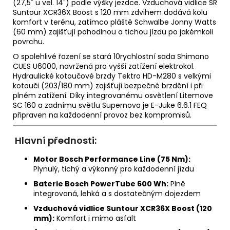
(27,5" u vel. 14") podle výšky jezdce. Vzduchová vidlice SR
Suntour XCR36X Boost s 120 mm zdvihem dodává kolu
komfort v terénu, zatímco pláště Schwalbe Jonny Watts
(60 mm) zajišťují pohodlnou a tichou jízdu po jakémkoli
povrchu.
O spolehlivé řazení se stará 10rychlostní sada Shimano
CUES U6000, navržená pro vyšší zatížení elektrokol.
Hydraulické kotoučové brzdy Tektro HD-M280 s velkými
kotouči (203/180 mm) zajišťují bezpečné brzdění i při
plném zatížení. Díky integrovanému osvětlení Litemove
SC 160 a zadnímu světlu Supernova je E-Juke 6.6.1 FEQ
připraven na každodenní provoz bez kompromisů.
Hlavní přednosti:
Motor Bosch Performance Line (75 Nm):
Plynulý, tichý a výkonný pro každodenní jízdu
Baterie Bosch PowerTube 600 Wh:
Plně
integrovaná, lehká a s dostatečným dojezdem
Vzduchová vidlice Suntour XCR36X Boost (120
mm):
Komfort i mimo asfalt