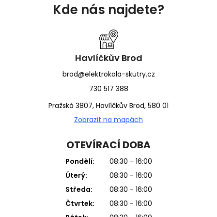
á
Kde nás najdete?
p
a
t
í
Havlíčkův Brod
brod@elektrokola-skutry.cz
730 517 388
Pražská 3807, Havlíčkův Brod, 580 01
Zobrazit na mapách
OTEVÍRACÍ DOBA
Pondělí:
08:30 - 16:00
Úterý:
08:30 - 16:00
Středa:
08:30 - 16:00
Čtvrtek:
08:30 - 16:00