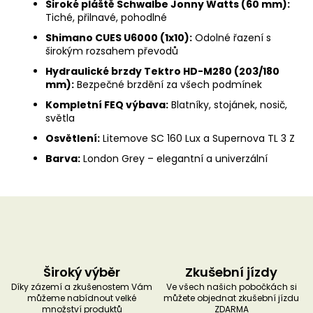
Široké pláště Schwalbe Jonny Watts (60 mm):
Tiché, přilnavé, pohodlné
Shimano CUES U6000 (1x10):
Odolné řazení s
širokým rozsahem převodů
Hydraulické brzdy Tektro HD-M280 (203/180
mm):
Bezpečné brzdění za všech podmínek
Kompletní FEQ výbava:
Blatníky, stojánek, nosič,
světla
Osvětlení:
Litemove SC 160 Lux a Supernova TL 3 Z
Barva:
London Grey – elegantní a univerzální
Široký výběr
Zkušební jízdy
Díky zázemí a zkušenostem Vám
Ve všech našich pobočkách si
můžeme nabídnout velké
můžete objednat zkušební jízdu
množství produktů
ZDARMA