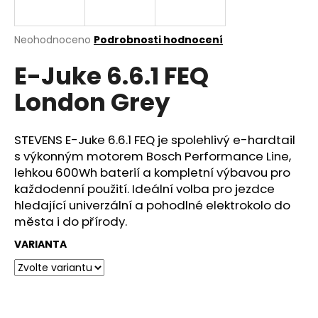
e
n
a
Průměrné
Neohodnoceno
Podrobnosti hodnocení
hodnocení
j
E-Juke 6.6.1 FEQ
produktu
í
je
London Grey
0,0
t
z
?
5
hvězdiček.
STEVENS E-Juke 6.6.1 FEQ je spolehlivý e-hardtail
s výkonným motorem Bosch Performance Line,
lehkou 600Wh baterií a kompletní výbavou pro
každodenní použití. Ideální volba pro jezdce
HLEDAT
hledající univerzální a pohodlné elektrokolo do
města i do přírody.
VARIANTA
D
o
p
o
r