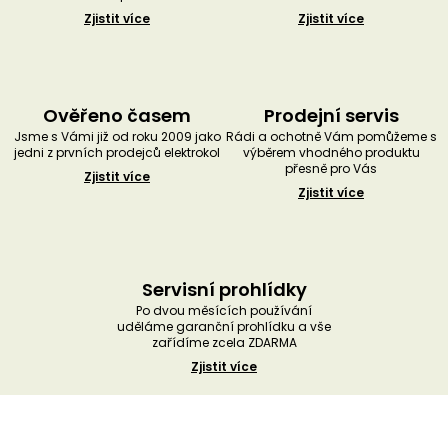
Zjistit více
Zjistit více
Ověřeno časem
Prodejní servis
Jsme s Vámi již od roku 2009 jako
Rádi a ochotně Vám pomůžeme s
jedni z prvních prodejců elektrokol
výběrem vhodného produktu
přesně pro Vás
Zjistit více
Zjistit více
Servisní prohlídky
Po dvou měsících používání
uděláme garanční prohlídku a vše
zařídíme zcela ZDARMA
Zjistit více
Z