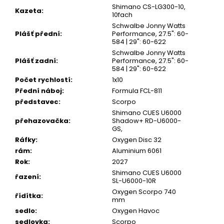
Shimano CS-LG300-10,
Kazeta
:
10fach
Schwalbe Jonny Watts
Plášť přední
:
Performance, 27.5": 60-
584 | 29": 60-622
Schwalbe Jonny Watts
Plášť zadní
:
Performance, 27.5": 60-
584 | 29": 60-622
Počet rychlostí
:
1x10
Přední náboj
:
Formula FCL-811
představec
:
Scorpo
Shimano CUES U6000
přehazovačka
:
Shadow+ RD-U6000-
GS,
Ráfky
:
Oxygen Disc 32
rám
:
Aluminium 6061
Rok
:
2027
Shimano CUES U6000
řazení
:
SL-U6000-10R
Oxygen Scorpo 740
řídítka
:
mm
sedlo
:
Oxygen Havoc
sedlovka
:
Scorpo