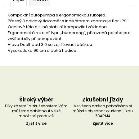
u
č
u
Kompaktní autopumpa s ergonomickou rukojetí.
j
Přesný 3 palcový tlakoměr s indikátorem zobrazuje Bar i PSI.
e
Ocelové tělo a silná stabilní kompozitní základna.
m
Ergonomická rukojeť typu „bumerang“, přirozená poloha pro
e
zvýšení síly při pumpování.
Hlava Dualhead 3.0 se zajišťovací páčkou.
Vysokotlaká 90 cm dlouhá hadice.
Široký výběr
Zkušební jízdy
Díky zázemí a zkušenostem Vám
Ve všech našich pobočkách si
můžeme nabídnout velké
můžete objednat zkušební jízdu
množství produktů
ZDARMA
Zjistit více
Zjistit více