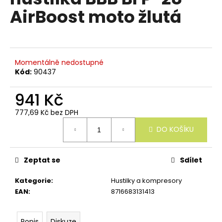
e
je
AirBoost moto žlutá
n
0,0
z
a
5
j
hvězdiček.
í
Momentálně nedostupné
t
Kód:
90437
?
941 Kč
777,69 Kč bez DPH
Měrná
DO KOŠÍKU
cena:
HLEDAT
Zeptat se
Sdílet
D
Kategorie
:
Hustilky a kompresory
o
EAN
:
8716683131413
p
o
r
Popis
Diskuze