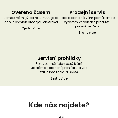
Ověřeno časem
Prodejní servis
Jsme s Vámi již od roku 2009 jako
Rádi a ochotně Vám pomůžeme s
jedni z prvních prodejců elektrokol
výběrem vhodného produktu
přesně pro Vás
Zjistit více
Zjistit více
Servisní prohlídky
Po dvou měsících používání
uděláme garanční prohlídku a vše
zařídíme zcela ZDARMA
Zjistit více
Z
á
Kde nás najdete?
p
a