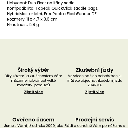
Uchycení: Duo Fixer na ližiny sedla
Kompatibilita: Topeak QuickClick saddle bags,
HybridMaster Mini, FreePack a FlashFender DF
Rozměry: 11 x 4.7 x 3.6 cm
Hmotnost: 128 g
Široký výběr
Zkušební jízdy
Díky zázemí a zkušenostem Vám
Ve všech našich pobočkách si
můžeme nabídnout velké
můžete objednat zkušební jízdu
množství produktů
ZDARMA
Zjistit více
Zjistit více
Ověřeno časem
Prodejní servis
Jsme s Vámi již od roku 2009 jako
Rádi a ochotně Vám pomůžeme s