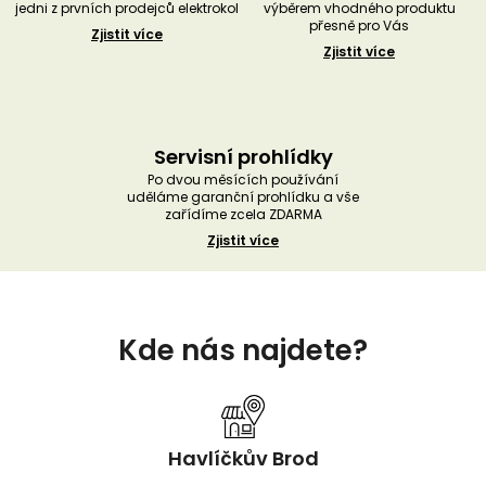
jedni z prvních prodejců elektrokol
výběrem vhodného produktu
přesně pro Vás
Zjistit více
Zjistit více
Servisní prohlídky
Po dvou měsících používání
uděláme garanční prohlídku a vše
zařídíme zcela ZDARMA
Zjistit více
Z
á
Kde nás najdete?
p
a
t
í
Havlíčkův Brod