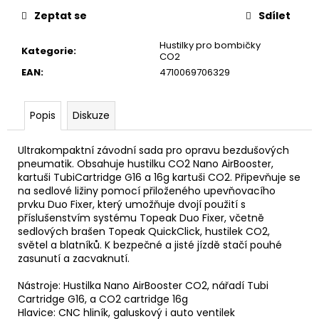
u
č
Zeptat se
Sdílet
u
j
Hustilky pro bombičky
Kategorie
:
e
CO2
m
EAN
:
4710069706329
e
Popis
Diskuze
Ultrakompaktní závodní sada pro opravu bezdušových
pneumatik. Obsahuje hustilku CO2 Nano AirBooster,
kartuši TubiCartridge G16 a 16g kartuši CO2. Připevňuje se
na sedlové ližiny pomocí přiloženého upevňovacího
prvku Duo Fixer, který umožňuje dvojí použití s
příslušenstvím systému Topeak Duo Fixer, včetně
sedlových brašen Topeak QuickClick, hustilek CO2,
světel a blatníků. K bezpečné a jisté jízdě stačí pouhé
zasunutí a zacvaknutí.
Nástroje: Hustilka Nano AirBooster CO2, nářadí Tubi
Cartridge G16, a CO2 cartridge 16g
Hlavice: CNC hliník, galuskový i auto ventilek