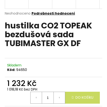
e
n
a
Průměrné
Neohodnoceno
Podrobnosti hodnocení
hodnocení
j
hustilka CO2 TOPEAK
produktu
í
je
bezdušová sada
0,0
t
z
?
TUBIMASTER GX DF
5
hvězdiček.
Skladem
HLEDAT
Kód:
94650
1 232 Kč
D
1 018,18 Kč bez DPH
o
Měrná
p
DO KOŠÍKU
cena:
o
r