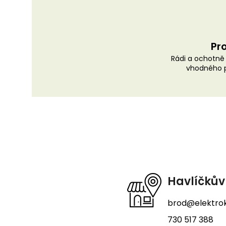
Pro
Rádi a ochotn
vhodného p
Z
á
p
a
t
Havlíčkův
í
brod@elektrok
730 517 388