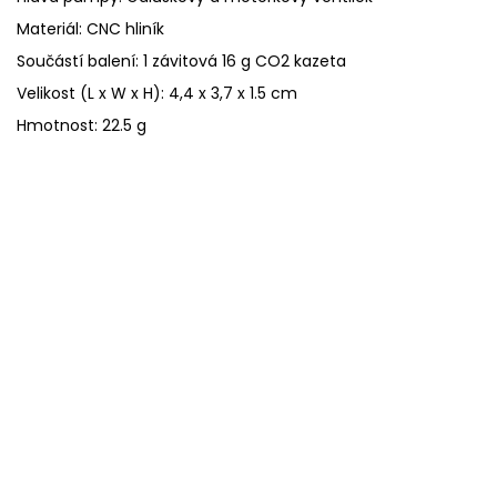
Materiál: CNC hliník
Součástí balení: 1 závitová 16 g CO2 kazeta
Velikost (L x W x H): 4,4 x 3,7 x 1.5 cm
Hmotnost: 22.5 g