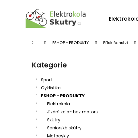
K
Přejít
na
o
obsah
Zpět
Zpět
Elektrokol
š
do
do
í
obchodu
obchodu
k
Domů
ESHOP - PRODUKTY
Příslušenství
P
o
Kategorie
Přeskočit
s
kategorie
t
Sport
r
Cyklistika
ESHOP - PRODUKTY
a
Elektrokola
n
Jízdní kola- bez motoru
n
Skútry
í
Seniorské skútry
p
Motocykly