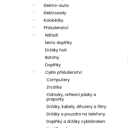
a
Elektro-auta
n
Elektrosady
Koloběžky
e
Příslušenství
l
Nářadí
Moto doplňky
Držáky holí
Batohy
Doplňky
Cyklo příslušenství
Computery
Zrcátka
Odrazky, reflexní pásky a
praporky
Držáky, kabely, difuzery a filtry
Držáky a pouzdra na telefony
Doplňky a držáky cyklobrašen