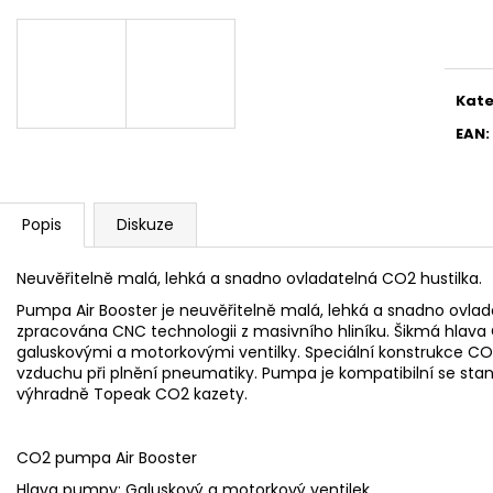
Měr
cena
Kate
EAN
:
Popis
Diskuze
Neuvěřitelně malá, lehká a snadno ovladatelná CO2 hustilka.
Pumpa Air Booster je neuvěřitelně malá, lehká a snadno ovla
zpracována CNC technologii z masivního hliníku. Šikmá hlava 
galuskovými a motorkovými ventilky. Speciální konstrukce 
vzduchu při plnění pneumatiky. Pumpa je kompatibilní se stan
výhradně Topeak CO2 kazety.
CO2 pumpa Air Booster
Hlava pumpy: Galuskový a motorkový ventilek