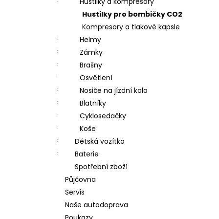
Hustilky a kompresory
Hustilky pro bombičky CO2
Kompresory a tlakové kapsle
Helmy
Zámky
Brašny
Osvětlení
Nosiče na jízdní kola
Blatníky
Cyklosedačky
Koše
Dětská vozítka
Baterie
Spotřební zboží
Půjčovna
Servis
Naše autodoprava
Poukazy