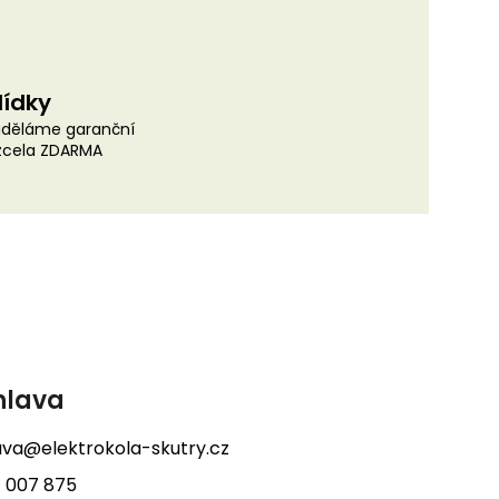
lídky
uděláme garanční
 zcela ZDARMA
hlava
lava@elektrokola-skutry.cz
 007 875