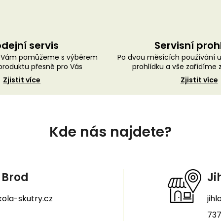
dejní servis
Servisní proh
ě Vám pomůžeme s výběrem
Po dvou měsících používání 
roduktu přesně pro Vás
prohlídku a vše zařídíme
Zjistit více
Zjistit více
Kde nás najdete?
 Brod
Ji
ola-skutry.cz
jih
737