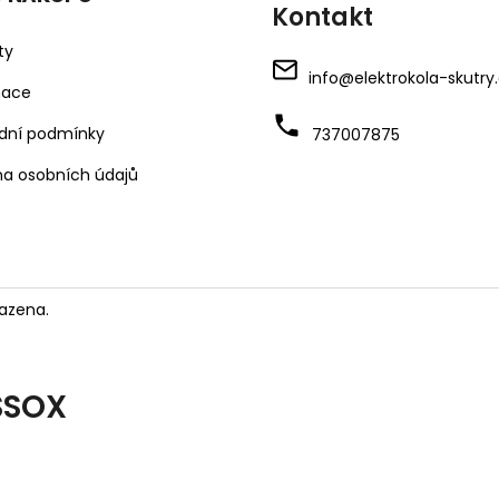
Kontakt
ty
info
@
elektrokola-skutry
mace
dní podmínky
737007875
a osobních údajů
azena.
SSOX