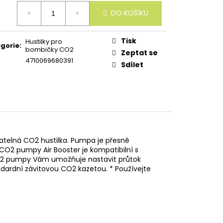
ná
DO KOŠÍKU
:
Tisk
Hustilky pro
gorie
:
bombičky CO2
Zeptat se
4710069680391
Sdílet
datelná CO2 hustilka. Pumpa je přesně
CO2 pumpy Air Booster je kompatibilní s
CO2 pumpy Vám umožňuje nastavit průtok
dardní závitovou CO2 kazetou. * Používejte