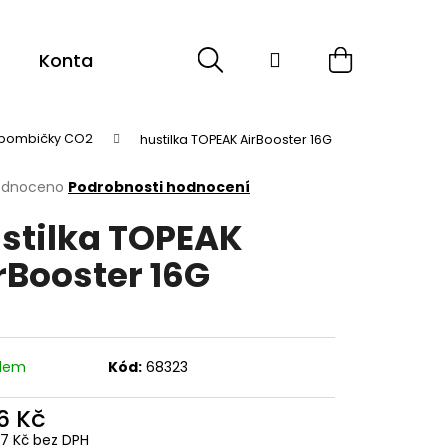
Hledat
Přihlášení
Nákupní
Kontakt
Sport
Cyklistika
ESHOP -
košík
o bombičky CO2
hustilka TOPEAK AirBooster 16G
rné
odnoceno
Podrobnosti hodnocení
cení
stilka TOPEAK
ktu
rBooster 16G
ček.
adem
Kód:
68323
6 Kč
17 Kč bez DPH