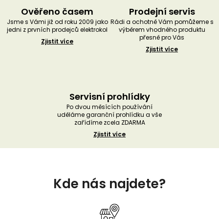
Ověřeno časem
Prodejní servis
Jsme s Vámi již od roku 2009 jako
Rádi a ochotně Vám pomůžeme s
jedni z prvních prodejců elektrokol
výběrem vhodného produktu
přesně pro Vás
Zjistit více
Zjistit více
Servisní prohlídky
Po dvou měsících používání
uděláme garanční prohlídku a vše
zařídíme zcela ZDARMA
Zjistit více
Z
á
Kde nás najdete?
p
a
t