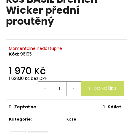
e
je
Wicker přední
n
0,0
z
a
proutěný
5
j
hvězdiček.
í
t
?
Momentálně nedostupné
Kód:
96195
1 970 Kč
1 628,10 Kč bez DPH
HLEDAT
Měrná
DO KOŠÍKU
cena:
D
Zeptat se
Sdílet
o
p
Kategorie
:
Koše
o
r