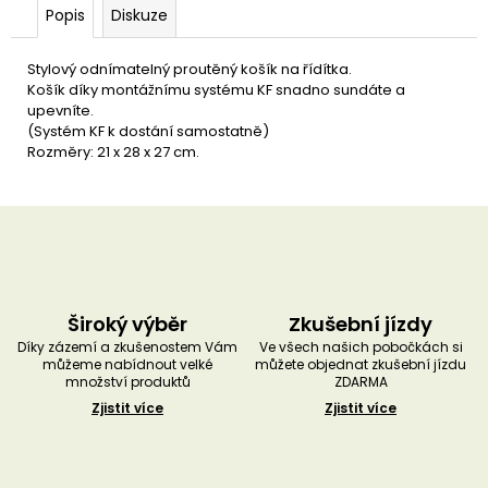
u
Popis
Diskuze
č
u
j
Stylový odnímatelný proutěný košík na řídítka.
e
Košík díky montážnímu systému KF snadno sundáte a
m
upevníte.
e
(Systém KF k dostání samostatně)
Rozměry: 21 x 28 x 27 cm.
Široký výběr
Zkušební jízdy
Díky zázemí a zkušenostem Vám
Ve všech našich pobočkách si
můžeme nabídnout velké
můžete objednat zkušební jízdu
množství produktů
ZDARMA
Zjistit více
Zjistit více