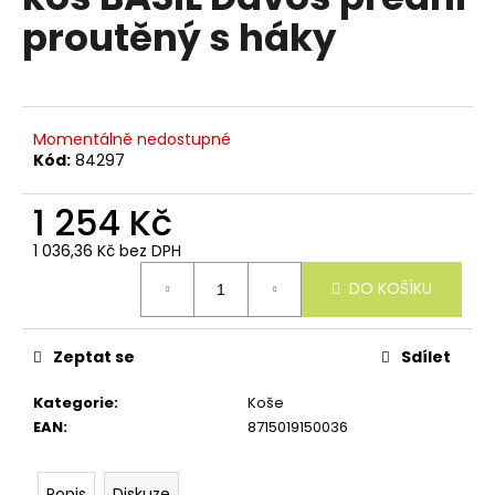
e
je
proutěný s háky
n
0,0
z
a
5
j
hvězdiček.
í
Momentálně nedostupné
t
Kód:
84297
?
1 254 Kč
1 036,36 Kč bez DPH
Měrná
DO KOŠÍKU
cena:
HLEDAT
Zeptat se
Sdílet
D
Kategorie
:
Koše
o
EAN
:
8715019150036
p
o
r
Popis
Diskuze