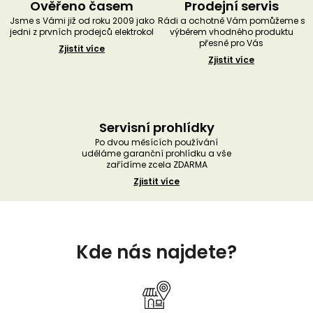
Ověřeno časem
Prodejní servis
Jsme s Vámi již od roku 2009 jako
Rádi a ochotně Vám pomůžeme s
jedni z prvních prodejců elektrokol
výběrem vhodného produktu
přesně pro Vás
Zjistit více
Zjistit více
Servisní prohlídky
Po dvou měsících používání
uděláme garanční prohlídku a vše
zařídíme zcela ZDARMA
Zjistit více
Z
á
Kde nás najdete?
p
a
t