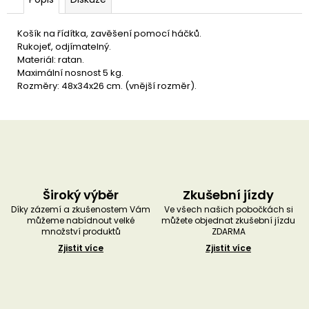
u
č
u
Košík na řídítka, zavěšení pomocí háčků.
j
Rukojeť, odjímatelný.
e
Materiál: ratan.
m
Maximální nosnost 5 kg.
e
Rozměry: 48x34x26 cm. (vnější rozměr).
Široký výběr
Zkušební jízdy
Díky zázemí a zkušenostem Vám
Ve všech našich pobočkách si
můžeme nabídnout velké
můžete objednat zkušební jízdu
množství produktů
ZDARMA
Zjistit více
Zjistit více