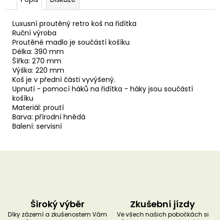
u
č
u
Luxusní proutěný retro koš na řidítka
j
Ruční výroba
e
Proutěné madlo je součástí košíku
m
Délka: 390 mm
e
Šířka: 270 mm
Výška: 220 mm
Koš je v přední části vyvýšený.
Upnutí - pomocí háků na řidítka - háky jsou součástí
košíku
Materiál: proutí
Barva: přírodní hnědá
Balení: servisní
Široký výběr
Zkušební jízdy
Díky zázemí a zkušenostem Vám
Ve všech našich pobočkách si