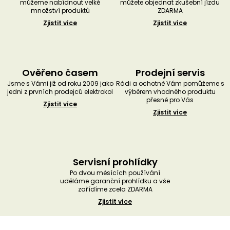
můžeme nabídnout velké
můžete objednat zkušební jízdu
množství produktů
ZDARMA
Zjistit více
Zjistit více
Ověřeno časem
Prodejní servis
Jsme s Vámi již od roku 2009 jako
Rádi a ochotně Vám pomůžeme s
jedni z prvních prodejců elektrokol
výběrem vhodného produktu
přesně pro Vás
Zjistit více
Zjistit více
Servisní prohlídky
Po dvou měsících používání
uděláme garanční prohlídku a vše
zařídíme zcela ZDARMA
Zjistit více