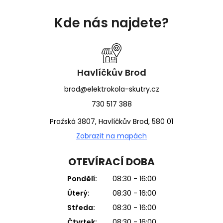
Z
á
Kde nás najdete?
p
a
t
í
Havlíčkův Brod
brod@elektrokola-skutry.cz
730 517 388
Pražská 3807, Havlíčkův Brod, 580 01
Zobrazit na mapách
OTEVÍRACÍ DOBA
Pondělí:
08:30 - 16:00
Úterý:
08:30 - 16:00
Středa:
08:30 - 16:00
Čtvrtek:
08:30 - 16:00