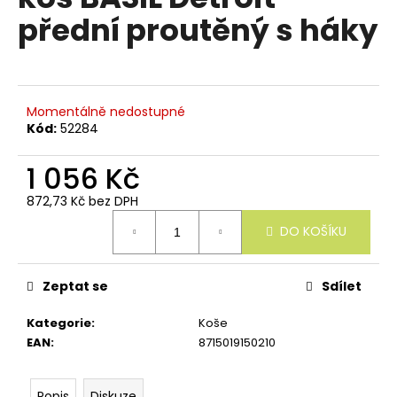
e
je
přední proutěný s háky
n
0,0
z
a
5
j
hvězdiček.
í
Momentálně nedostupné
t
Kód:
52284
?
1 056 Kč
872,73 Kč bez DPH
Měrná
DO KOŠÍKU
cena:
HLEDAT
Zeptat se
Sdílet
D
Kategorie
:
Koše
o
EAN
:
8715019150210
p
o
r
Popis
Diskuze