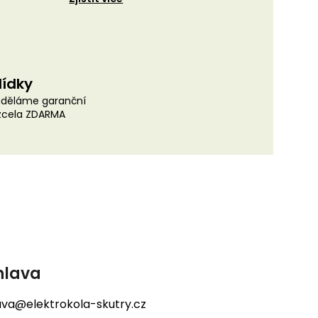
lídky
uděláme garanční
 zcela ZDARMA
hlava
lava@elektrokola-skutry.cz