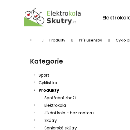
K
Přejít
na
o
obsah
Zpět
Zpět
Elektrokol
š
do
do
í
obchodu
obchodu
k
Domů
Produkty
Příslušenství
Cyklo p
P
o
Kategorie
Přeskočit
s
kategorie
t
Sport
r
Cyklistika
Produkty
a
Spotřební zboží
n
Elektrokola
n
Jízdní kola - bez motoru
í
Skútry
p
Seniorské skútry