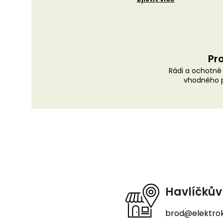
Pro
Rádi a ochotn
vhodného p
Z
á
p
a
t
Havlíčkův
í
brod@elektrok