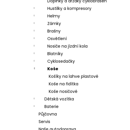
Doplňky a držáky cyklobrašen
Hustilky a kompresory
Helmy
Zámky
Brašny
Osvětlení
Nosiče na jízdní kola
Blatníky
Cyklosedačky
Koše
Košíky na lahve plastové
Koše na řidítka
Koše nosičové
Dětská vozítka
Baterie
Půjčovna
Servis
Naše autodoprava