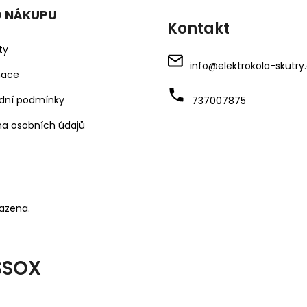
O NÁKUPU
Kontakt
ty
info
@
elektrokola-skutry
mace
dní podmínky
737007875
a osobních údajů
azena.
SSOX