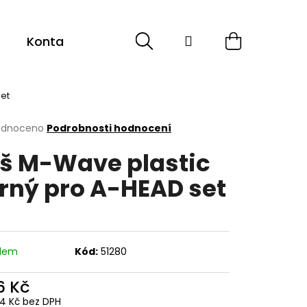
Hledat
Přihlášení
Nákupní
Kontakt
košík
set
rné
odnoceno
Podrobnosti hodnocení
cení
š M-Wave plastic
ktu
rný pro A-HEAD set
ček.
adem
Kód:
51280
6 Kč
74 Kč bez DPH