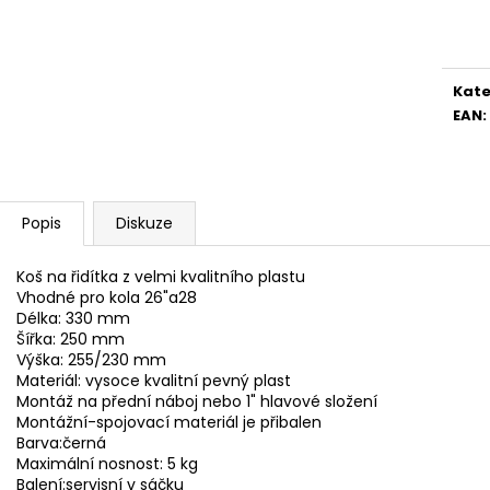
Měr
cena
Kate
EAN
:
Popis
Diskuze
Koš na řidítka z velmi kvalitního plastu
Vhodné pro kola 26"a28
Délka: 330 mm
Šířka: 250 mm
Výška: 255/230 mm
Materiál: vysoce kvalitní pevný plast
Montáž na přední náboj nebo 1" hlavové složení
Montážní-spojovací materiál je přibalen
Barva:černá
Maximální nosnost: 5 kg
Balení:servisní v sáčku