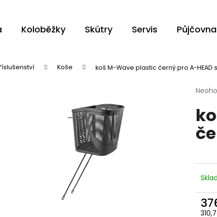
a
Koloběžky
Skútry
Servis
Půjčovna
Co potřebujete najít?
říslušenství
Koše
koš M-Wave plastic černý pro A-HEAD 
Průmě
Neoh
HLEDAT
hodno
ko
produ
je
če
0,0
z
Doporučujeme
5
hvězdi
Skl
37
310,