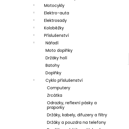
a
Motocykly
n
Elektro-auta
Elektrosady
e
Koloběžky
l
Příslušenství
Nářadí
Moto doplňky
Držáky holí
Batohy
Doplňky
Cyklo příslušenství
Computery
Zrcátka
Odrazky, reflexní pásky a
praporky
Držáky, kabely, difuzery a filtry
Držáky a pouzdra na telefony