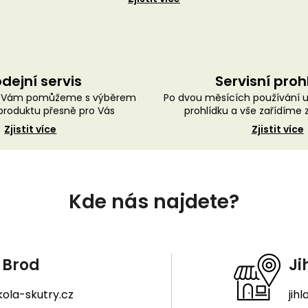
dejní servis
Servisní proh
ě Vám pomůžeme s výběrem
Po dvou měsících používání 
roduktu přesně pro Vás
prohlídku a vše zařídíme
Zjistit více
Zjistit více
Kde nás najdete?
 Brod
Ji
ola-skutry.cz
jih