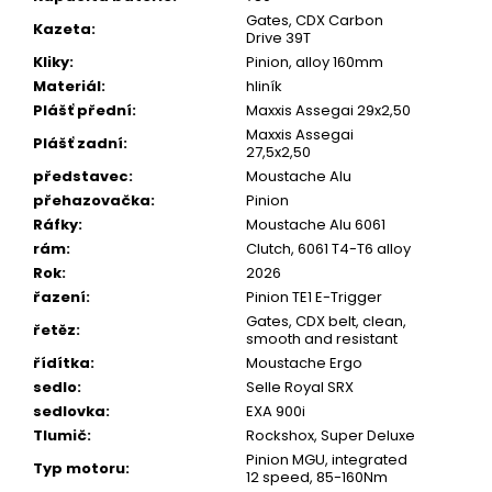
Gates, CDX Carbon
Kazeta
:
Drive 39T
Kliky
:
Pinion, alloy 160mm
Materiál
:
hliník
Plášť přední
:
Maxxis Assegai 29x2,50
Maxxis Assegai
Plášť zadní
:
27,5x2,50
představec
:
Moustache Alu
přehazovačka
:
Pinion
Ráfky
:
Moustache Alu 6061
rám
:
Clutch, 6061 T4-T6 alloy
Rok
:
2026
řazení
:
Pinion TE1 E-Trigger
Gates, CDX belt, clean,
řetěz
:
smooth and resistant
řídítka
:
Moustache Ergo
sedlo
:
Selle Royal SRX
sedlovka
:
EXA 900i
Tlumič
:
Rockshox, Super Deluxe
Pinion MGU, integrated
Typ motoru
:
12 speed, 85-160Nm