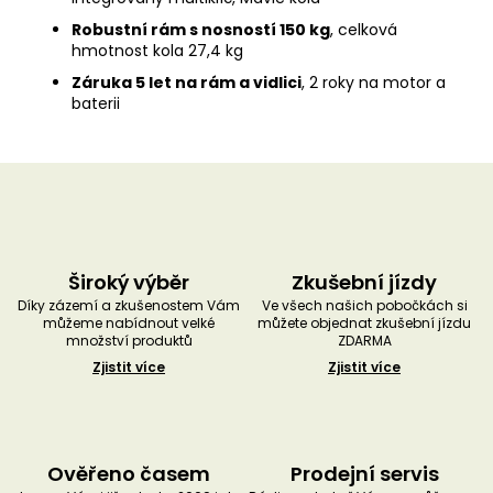
Robustní rám s nosností 150 kg
, celková
hmotnost kola 27,4 kg
Záruka 5 let na rám a vidlici
, 2 roky na motor a
baterii
Široký výběr
Zkušební jízdy
Díky zázemí a zkušenostem Vám
Ve všech našich pobočkách si
můžeme nabídnout velké
můžete objednat zkušební jízdu
množství produktů
ZDARMA
Zjistit více
Zjistit více
Ověřeno časem
Prodejní servis