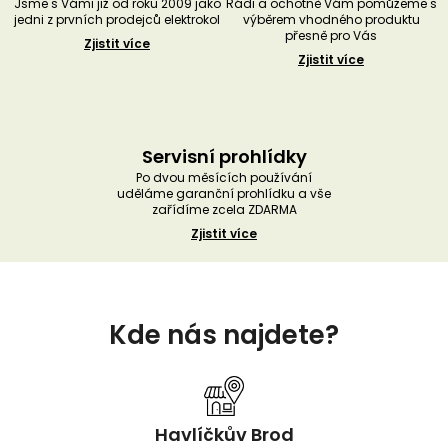
Jsme s Vámi již od roku 2009 jako
Rádi a ochotně Vám pomůžeme s
jedni z prvních prodejců elektrokol
výběrem vhodného produktu
přesně pro Vás
Zjistit více
Zjistit více
Servisní prohlídky
Po dvou měsících používání
uděláme garanční prohlídku a vše
zařídíme zcela ZDARMA
Zjistit více
Z
á
Kde nás najdete?
p
a
t
í
Havlíčkův Brod