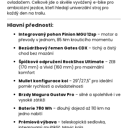
ovladačem. Celkově jde o skvěle vyvážený e-bike pro
ambiciózní jezdce, kteří hledají univerzální stroj pro
každý den na trailu.
Hlavní přednosti:
Integrovaný pohon Pinion MGU 12sp
– motor a
převody v jednom, 85 Nm krouticího momentu
Bezúdržbový řemen Gates CDX
– tichý a čistý
chod bez mazání
Špičkové odpružení RockShox Ultimate
– ZEB
(170 mm) a Vivid (160 mm) pro maximální
komfort
Mullet konfigurace kol
– 29"/27,5" pro ideální
poměr rychlosti a ovladatelnosti
Brzdy Magura Gustav Pro
– silné a spolehlivé i ve
vysoké zátěži
Baterie 780 Wh
– dlouhý dojezd až 110 km na
jedno nabití
Prémiová výbava
– teleskopická sedlovka,
integrovaný multiklíč, Mavic kola