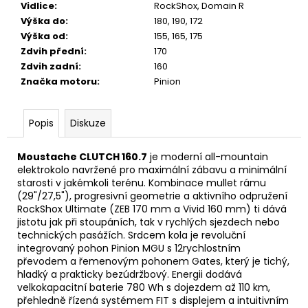
Vidlice
:
RockShox, Domain R
Výška do
:
180, 190, 172
Výška od
:
155, 165, 175
Zdvih přední
:
170
Zdvih zadní
:
160
Značka motoru
:
Pinion
Popis
Diskuze
Moustache CLUTCH 160.7
je moderní all-mountain
elektrokolo navržené pro maximální zábavu a minimální
starosti v jakémkoli terénu. Kombinace mullet rámu
(29"/27,5"), progresivní geometrie a aktivního odpružení
RockShox Ultimate (ZEB 170 mm a Vivid 160 mm) ti dává
jistotu jak při stoupáních, tak v rychlých sjezdech nebo
technických pasážích. Srdcem kola je revoluční
integrovaný pohon Pinion MGU s 12rychlostním
převodem a řemenovým pohonem Gates, který je tichý,
hladký a prakticky bezúdržbový. Energii dodává
velkokapacitní baterie 780 Wh s dojezdem až 110 km,
přehledně řízená systémem FIT s displejem a intuitivním