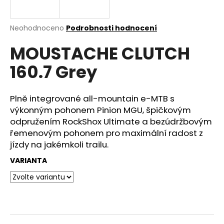
e
n
a
Průměrné
Neohodnoceno
Podrobnosti hodnocení
hodnocení
j
MOUSTACHE CLUTCH
produktu
í
je
160.7 Grey
0,0
t
z
?
5
hvězdiček.
Plně integrované all-mountain e-MTB s
výkonným pohonem Pinion MGU, špičkovým
odpružením RockShox Ultimate a bezúdržbovým
řemenovým pohonem pro maximální radost z
HLEDAT
jízdy na jakémkoli trailu.
VARIANTA
D
o
p
o
r