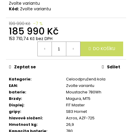
u
Zvolte variantu
č
Kód:
Zvolte variantu
u
j
e
199 990 Kč
–7 %
185 990 Kč
m
e
153 710,74 Kč bez DPH
Měrná
DO KOŠÍKU
cena:
Zeptat se
Sdílet
Kategorie
:
Celoodpružená kola
EAN
:
Zvolte variantu
baterie
:
Moustache 780Wh
Brzdy
:
Magura, MT5
Displej
:
FIT Master
gripy
:
SB3 Hornet
hlavové složení
:
Acros, AZF-725
Hmotnost kg
:
26,9
Kapacita baterie
:
780