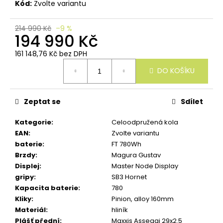
u
Kód:
Zvolte variantu
č
u
214 990 Kč
–9 %
j
194 990 Kč
e
m
161 148,76 Kč bez DPH
e
Měrná
DO KOŠÍKU
cena:
Zeptat se
Sdílet
Kategorie
:
Celoodpružená kola
EAN
:
Zvolte variantu
baterie
:
FT 780Wh
Brzdy
:
Magura Gustav
Displej
:
Master Node Display
gripy
:
SB3 Hornet
Kapacita baterie
:
780
Kliky
:
Pinion, alloy 160mm
Materiál
:
hliník
Plášť přední
:
Maxxis Assegai 29x2.5