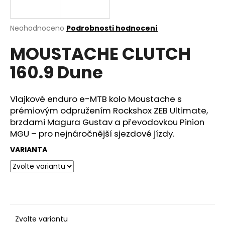
e
n
a
Průměrné
Neohodnoceno
Podrobnosti hodnocení
hodnocení
j
MOUSTACHE CLUTCH
produktu
í
je
160.9 Dune
0,0
t
z
?
5
hvězdiček.
Vlajkové enduro e-MTB kolo Moustache s
prémiovým odpružením Rockshox ZEB Ultimate,
brzdami Magura Gustav a převodovkou Pinion
MGU – pro nejnáročnější sjezdové jízdy.
HLEDAT
VARIANTA
D
o
p
o
r
Zvolte variantu