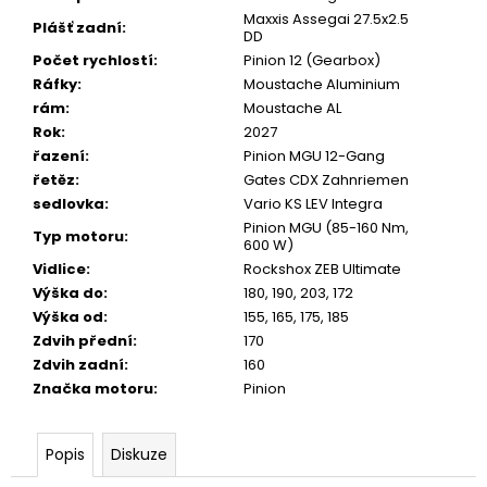
Maxxis Assegai 27.5x2.5
Plášť zadní
:
DD
Počet rychlostí
:
Pinion 12 (Gearbox)
Ráfky
:
Moustache Aluminium
rám
:
Moustache AL
Rok
:
2027
řazení
:
Pinion MGU 12-Gang
řetěz
:
Gates CDX Zahnriemen
sedlovka
:
Vario KS LEV Integra
Pinion MGU (85-160 Nm,
Typ motoru
:
600 W)
Vidlice
:
Rockshox ZEB Ultimate
Výška do
:
180, 190, 203, 172
Výška od
:
155, 165, 175, 185
Zdvih přední
:
170
Zdvih zadní
:
160
Značka motoru
:
Pinion
Popis
Diskuze