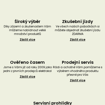
Široký výběr
Zkušební jízdy
Díky zázemí a zkušenostem Vám
Ve všech našich pobočkách si
můžeme nabídnout velké
můžete objednat zkušební jízdu
množství produktů
ZDARMA
Zjistit více
Zjistit více
Ověřeno časem
Prodejní servis
Jsme s Vámi již od roku 2009 jako
Rádi a ochotně Vám pomůžeme s
jedni z prvních prodejců elektrokol
výběrem vhodného produktu
přesně pro Vás
Zjistit více
Zjistit více
Servisní prohlídky