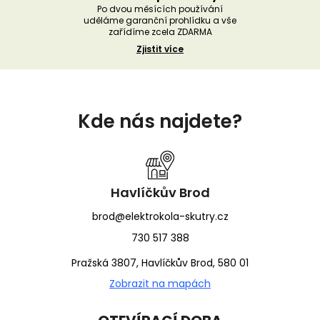
Po dvou měsících používání
uděláme garanční prohlídku a vše
zařídíme zcela ZDARMA
Zjistit více
Z
á
Kde nás najdete?
p
a
t
í
Havlíčkův Brod
brod@elektrokola-skutry.cz
730 517 388
Pražská 3807, Havlíčkův Brod, 580 01
Zobrazit na mapách