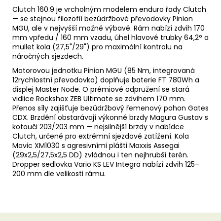
Clutch 160.9 je vrcholným modelem enduro řady Clutch
— se stejnou filozofií bezúdržbové převodovky Pinion
MGU, ale v nejvyšší možné výbavě. Rám nabízí zdvih 170
mm vpředu / 160 mm vzadu, úhel hlavové trubky 64,2° a
mullet kola (27,5"/29") pro maximální kontrolu na
náročných sjezdech.
Motorovou jednotku Pinion MGU (85 Nm, integrovaná
12rychlostní převodovka) doplňuje baterie FT 780Wh a
displej Master Node. O prémiové odpružení se stará
vidlice Rockshox ZEB Ultimate se zdvihem 170 mm.
Přenos síly zajišťuje bezúdržbový řemenový pohon Gates
CDX. Brzdění obstarávají výkonné brzdy Magura Gustav s
kotouči 203/203 mm — nejsilnější brzdy v nabídce
Clutch, určené pro extrémní sjezdové zatížení. Kola
Mavic XM1030 s agresivními plášti Maxxis Assegai
(29x2,5/27,5x2,5 DD) zvládnou i ten nejhrubší terén.
Dropper sedlovka Vario KS LEV Integra nabízí zdvih 125–
200 mm dle velikosti rámu.