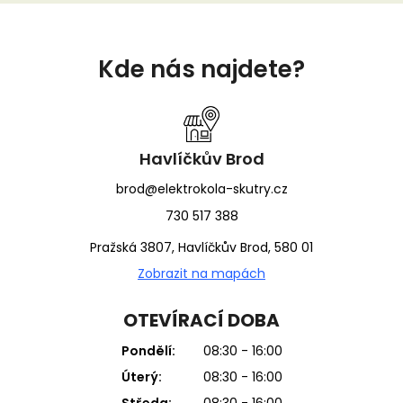
Z
á
Kde nás najdete?
p
a
t
í
Havlíčkův Brod
brod@elektrokola-skutry.cz
730 517 388
Pražská 3807, Havlíčkův Brod, 580 01
Zobrazit na mapách
OTEVÍRACÍ DOBA
Pondělí:
08:30 - 16:00
Úterý:
08:30 - 16:00
Středa:
08:30 - 16:00