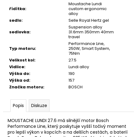
Moustache Lundi
řídítka
:
custom ergonomic
alloy
sedlo
:
Selle Royal Hertz gel
Suspension alloy
sedlovka
:
31.6mm 350mm 40mm
travel
Performance Line,
Typ motoru
:
250W, Smart System,
75Nm
Velikost kol
:
27.5
Vidlice
:
Lundi alloy
Výška do
:
190
Výška od
:
157
Značka motoru
:
BOSCH
Popis
Diskuze
MOUSTACHE LUNDI 27.6 má silnější motor Bosch
Performance Line, který poskytuje vyšší točivý moment
pro lepší výkon v kopcích a na delších cestách, a baterií