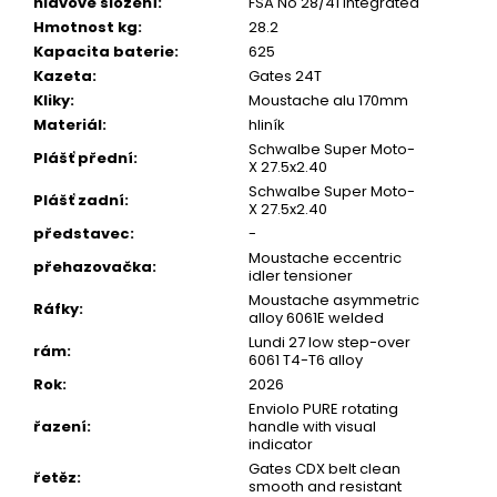
hlavové složení
:
FSA No 28/41 integrated
Hmotnost kg
:
28.2
Kapacita baterie
:
625
Kazeta
:
Gates 24T
Kliky
:
Moustache alu 170mm
Materiál
:
hliník
Schwalbe Super Moto-
Plášť přední
:
X 27.5x2.40
Schwalbe Super Moto-
Plášť zadní
:
X 27.5x2.40
představec
:
-
Moustache eccentric
přehazovačka
:
idler tensioner
Moustache asymmetric
Ráfky
:
alloy 6061E welded
Lundi 27 low step-over
rám
:
6061 T4-T6 alloy
Rok
:
2026
Enviolo PURE rotating
řazení
:
handle with visual
indicator
Gates CDX belt clean
řetěz
:
smooth and resistant