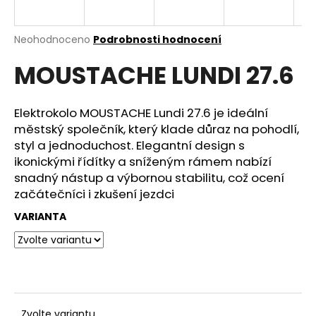
e
n
a
Průměrné
Neohodnoceno
Podrobnosti hodnocení
hodnocení
j
MOUSTACHE LUNDI 27.6
produktu
í
je
0,0
t
z
Elektrokolo MOUSTACHE Lundi 27.6 je ideální
?
5
městský společník, který klade důraz na pohodlí,
hvězdiček.
styl a jednoduchost. Elegantní design s
ikonickými řídítky a sníženým rámem nabízí
snadný nástup a výbornou stabilitu, což ocení
začátečníci i zkušení jezdci
HLEDAT
VARIANTA
D
o
p
o
r
Zvolte variantu