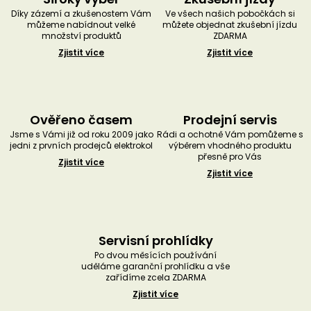
Díky zázemí a zkušenostem Vám
Ve všech našich pobočkách si
můžeme nabídnout velké
můžete objednat zkušební jízdu
množství produktů
ZDARMA
Zjistit více
Zjistit více
Ověřeno časem
Prodejní servis
Jsme s Vámi již od roku 2009 jako
Rádi a ochotně Vám pomůžeme s
jedni z prvních prodejců elektrokol
výběrem vhodného produktu
přesně pro Vás
Zjistit více
Zjistit více
Servisní prohlídky
Po dvou měsících používání
uděláme garanční prohlídku a vše
zařídíme zcela ZDARMA
Zjistit více