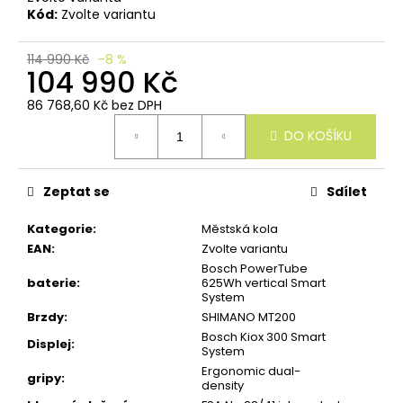
u
Kód:
Zvolte variantu
č
u
j
114 990 Kč
–8 %
e
104 990 Kč
m
e
86 768,60 Kč bez DPH
Měrná
DO KOŠÍKU
cena:
Zeptat se
Sdílet
Kategorie
:
Městská kola
EAN
:
Zvolte variantu
Bosch PowerTube
baterie
:
625Wh vertical Smart
System
Brzdy
:
SHIMANO MT200
Bosch Kiox 300 Smart
Displej
:
System
Ergonomic dual-
gripy
:
density