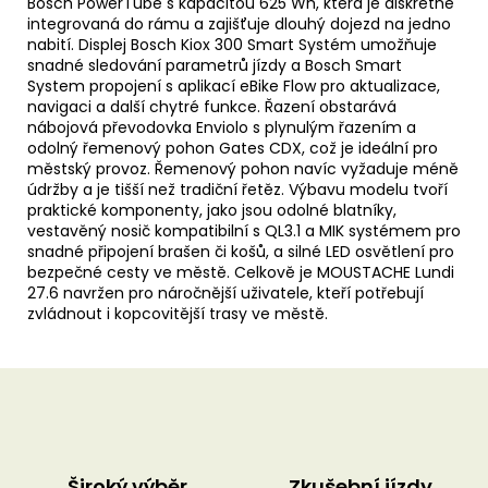
Bosch PowerTube s kapacitou 625 Wh, která je diskrétně
integrovaná do rámu a zajišťuje dlouhý dojezd na jedno
nabití. Displej Bosch Kiox 300 Smart Systém umožňuje
snadné sledování parametrů jízdy a Bosch Smart
System propojení s aplikací eBike Flow pro aktualizace,
navigaci a další chytré funkce. Řazení obstarává
nábojová převodovka Enviolo s plynulým řazením a
odolný řemenový pohon Gates CDX, což je ideální pro
městský provoz. Řemenový pohon navíc vyžaduje méně
údržby a je tišší než tradiční řetěz. Výbavu modelu tvoří
praktické komponenty, jako jsou odolné blatníky,
vestavěný nosič kompatibilní s QL3.1 a MIK systémem pro
snadné připojení brašen či košů, a silné LED osvětlení pro
bezpečné cesty ve městě. Celkově je MOUSTACHE Lundi
27.6 navržen pro náročnější uživatele, kteří potřebují
zvládnout i kopcovitější trasy ve městě.
Široký výběr
Zkušební jízdy