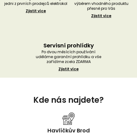
jedni z prvních prodejců elektrokol
výběrem vhodného produktu
přesně pro Vás
Zjistit více
Zjistit více
Servisní prohlídky
Po dvou měsících používání
uděláme garanční prohlídku a vše
zařídíme zcela ZDARMA
Zjistit více
Z
á
Kde nás najdete?
p
a
t
í
Havlíčkův Brod