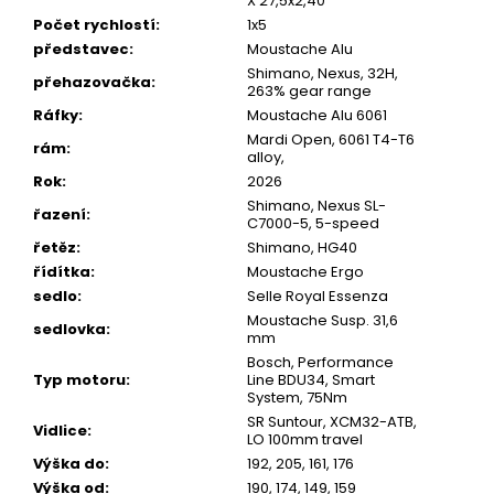
X 27,5x2,40
Počet rychlostí
:
1x5
představec
:
Moustache Alu
Shimano, Nexus, 32H,
přehazovačka
:
263% gear range
Ráfky
:
Moustache Alu 6061
Mardi Open, 6061 T4-T6
rám
:
alloy,
Rok
:
2026
Shimano, Nexus SL-
řazení
:
C7000-5, 5-speed
řetěz
:
Shimano, HG40
řídítka
:
Moustache Ergo
sedlo
:
Selle Royal Essenza
Moustache Susp. 31,6
sedlovka
:
mm
Bosch, Performance
Typ motoru
:
Line BDU34, Smart
System, 75Nm
SR Suntour, XCM32-ATB,
Vidlice
:
LO 100mm travel
Výška do
:
192, 205, 161, 176
Výška od
:
190, 174, 149, 159