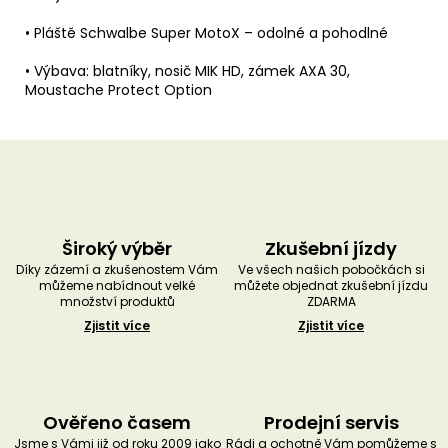
• Pláště Schwalbe Super MotoX – odolné a pohodlné
• Výbava: blatníky, nosič MIK HD, zámek AXA 30,
Moustache Protect Option
Široký výběr
Zkušební jízdy
Díky zázemí a zkušenostem Vám
Ve všech našich pobočkách si
můžeme nabídnout velké
můžete objednat zkušební jízdu
množství produktů
ZDARMA
Zjistit více
Zjistit více
Ověřeno časem
Prodejní servis
Jsme s Vámi již od roku 2009 jako
Rádi a ochotně Vám pomůžeme s