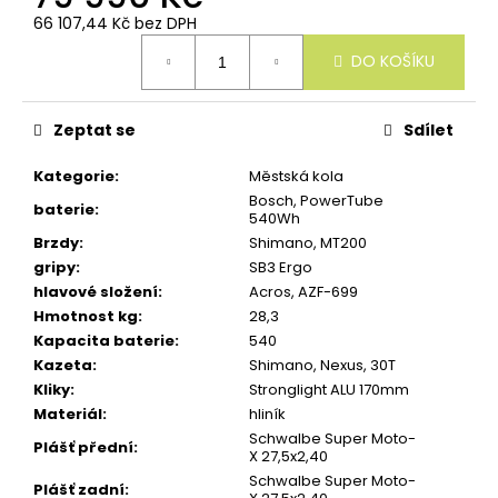
u
66 107,44 Kč bez DPH
č
Měrná
u
DO KOŠÍKU
cena:
j
e
m
e
Zeptat se
Sdílet
Kategorie
:
Městská kola
Bosch, PowerTube
baterie
:
540Wh
Brzdy
:
Shimano, MT200
gripy
:
SB3 Ergo
hlavové složení
:
Acros, AZF-699
Hmotnost kg
:
28,3
Kapacita baterie
:
540
Kazeta
:
Shimano, Nexus, 30T
Kliky
:
Stronglight ALU 170mm
Materiál
:
hliník
Schwalbe Super Moto-
Plášť přední
:
X 27,5x2,40
Schwalbe Super Moto-
Plášť zadní
: