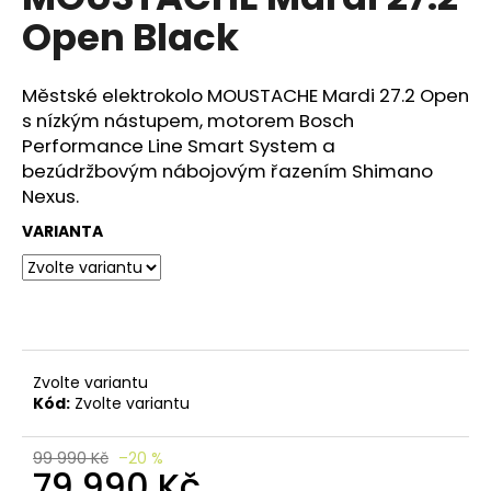
e
je
Open Black
n
0,0
z
a
5
j
hvězdiček.
Městské elektrokolo MOUSTACHE Mardi 27.2 Open
í
s nízkým nástupem, motorem Bosch
Performance Line Smart System a
t
bezúdržbovým nábojovým řazením Shimano
?
Nexus.
VARIANTA
HLEDAT
Zvolte variantu
D
Kód:
Zvolte variantu
o
p
o
99 990 Kč
–20 %
79 990 Kč
r