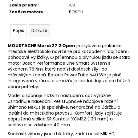
Zdvih přední
:
100
Značka motoru
:
BOSCH
Popis
Diskuze
MOUSTACHE Mardi 27.2 Open
je stylové a praktické
městské elektrokolo navržené pro každodenní dojíždění i
pohodové vyjížďky. O příjemnou a plynulou jízdu se stará
motor Bosch Performance Line Smart System s
výkonem 75 Nm, který nabízí dostatek síly i do
městských kopců. Baterie PowerTube 540 Wh je plně
integrovaná v rámu a umožňuje solidní dojezd pro běžné
denní potřeby.
Model disponuje nízkým nástupem, což výrazně
usnadňuje nasedání. Pětistupňové nábojové řazení
Shimano Nexus je spolehlivé, nenáročné na údržbu a
ideální do městského provozu. Komfort jízdy zajišťuje
odpružená vidlice SR Suntour XCM32 (100 mm) a
sedlovka se zdvihem 40 mm.
Součástí výbavy jsou i blatníky, zadní nosič MIK HD,