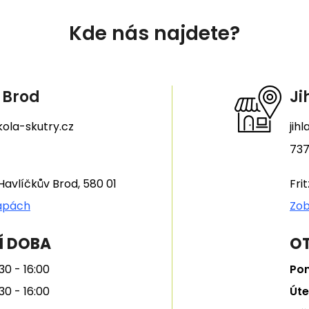
Kde nás najdete?
 Brod
Ji
ola-skutry.cz
jih
737
Havlíčkův Brod, 580 01
Fri
apách
Zob
Í DOBA
OT
30 - 16:00
Pon
30 - 16:00
Úte