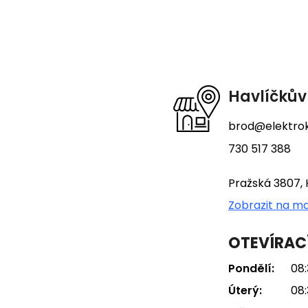
Z
á
p
a
t
Havlíčkův
í
brod@elektrok
730 517 388
Pražská 3807, 
Zobrazit na m
OTEVÍRAC
Pondělí:
08:
Úterý:
08: