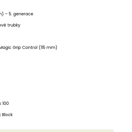
) – 5. generace
ové trubky
 Magic Grip Control (115 mm)
k 100
 Block