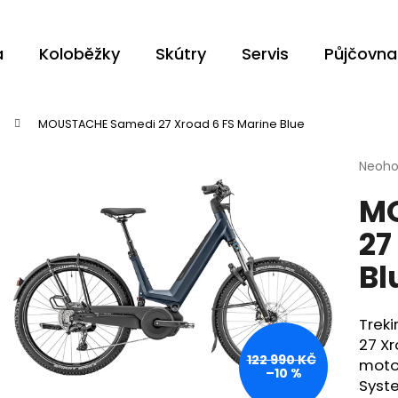
a
Koloběžky
Skútry
Servis
Půjčovna
Co potřebujete najít?
MOUSTACHE Samedi 27 Xroad 6 FS Marine Blue
Průmě
Neoh
HLEDAT
hodno
M
produ
je
27
0,0
z
Doporučujeme
Bl
5
hvězdi
Trek
27 X
122 990 KČ
moto
–10 %
Syst