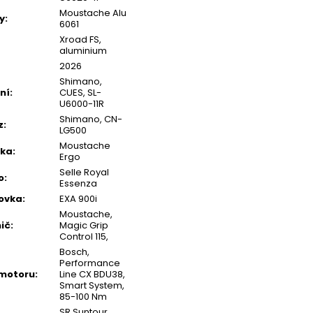
Moustache Alu
y
:
6061
Xroad FS,
aluminium
2026
Shimano,
ní
:
CUES, SL-
U6000-11R
Shimano, CN-
z
:
LG500
Moustache
tka
:
Ergo
Selle Royal
o
:
Essenza
ovka
:
EXA 900i
Moustache,
ič
:
Magic Grip
Control 115,
Bosch,
Performance
motoru
:
Line CX BDU38,
Smart System,
85-100 Nm
SR Suntour,