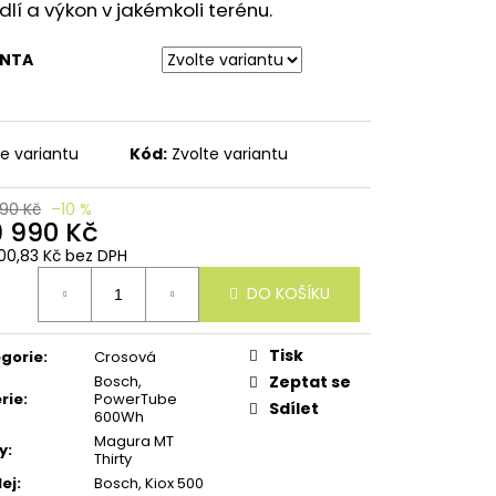
lí a výkon v jakémkoli terénu.
ANTA
te variantu
Kód:
Zvolte variantu
990 Kč
–10 %
9 990 Kč
00,83 Kč bez DPH
ná
DO KOŠÍKU
:
Tisk
gorie
:
Crosová
Bosch,
Zeptat se
rie
:
PowerTube
Sdílet
600Wh
Magura MT
y
:
Thirty
lej
:
Bosch, Kiox 500