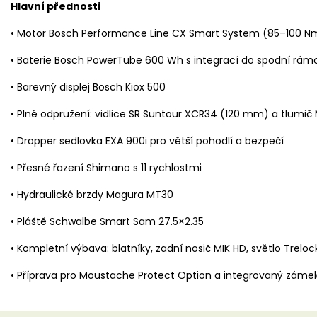
Hlavní přednosti
• Motor Bosch Performance Line CX Smart System (85–100 Nm
• Baterie Bosch PowerTube 600 Wh s integrací do spodní rám
• Barevný displej Bosch Kiox 500
• Plné odpružení: vidlice SR Suntour XCR34 (120 mm) a tlumič
• Dropper sedlovka EXA 900i pro větší pohodlí a bezpečí
• Přesné řazení Shimano s 11 rychlostmi
• Hydraulické brzdy Magura MT30
• Pláště Schwalbe Smart Sam 27.5×2.35
• Kompletní výbava: blatníky, zadní nosič MIK HD, světlo Treloc
• Příprava pro Moustache Protect Option a integrovaný zámek