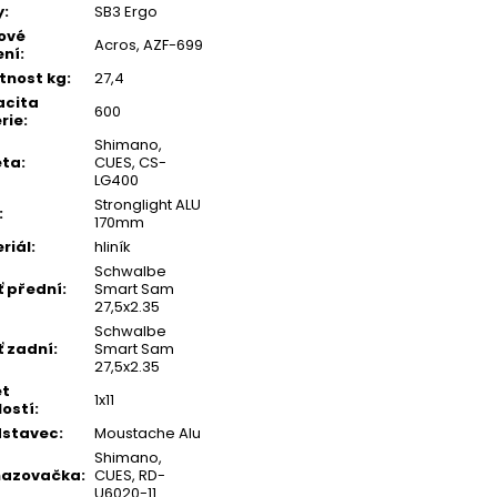
y
:
SB3 Ergo
ové
Acros, AZF-699
ení
:
tnost kg
:
27,4
acita
600
rie
:
Shimano,
eta
:
CUES, CS-
LG400
Stronglight ALU
:
170mm
riál
:
hliník
Schwalbe
ť přední
:
Smart Sam
27,5x2.35
Schwalbe
ť zadní
:
Smart Sam
27,5x2.35
et
1x11
lostí
:
dstavec
:
Moustache Alu
Shimano,
hazovačka
:
CUES, RD-
U6020-11