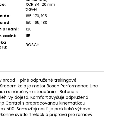
ice
:
XCR 34 120 mm
travel
a do
:
185, 170, 195
a od
:
155, 165, 180
h přední
:
120
h zadní
:
115
čka
BOSCH
oru
:
 Xroad – plně odpružené trekingové
. Srdcem kola je motor Bosch Performance Line
dí i s náročným stoupáním. Baterie s
lehlivý dojezd. Komfort zvyšuje odpružená
rip Control s propracovanou kinematikou
ox 500. Samozřejmostí je praktická výbava
výkonné světlo Trelock a příprava pro rámový