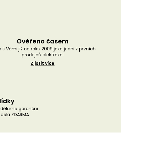
Ověřeno časem
 s Vámi již od roku 2009 jako jedni z prvních
prodejců elektrokol
Zjistit více
lídky
uděláme garanční
 zcela ZDARMA