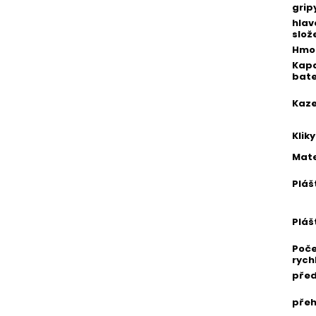
grip
hlav
slož
Hmo
Kap
bate
Kaz
Kliky
Mate
Pláš
Pláš
Poč
rych
pře
pře