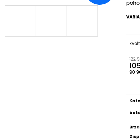
pohod
VARI
Zvol
122 
10
90 9
Měr
cena
Kate
bate
Brzd
Disp