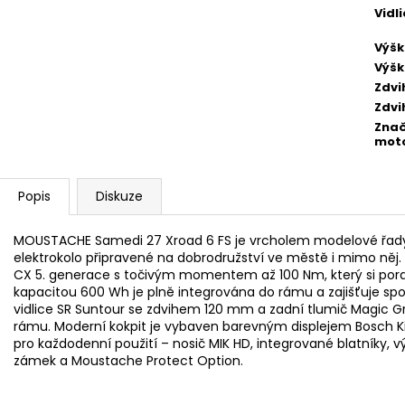
Vidl
Výšk
Výšk
Zdvi
Zdvi
Zna
mot
Popis
Diskuze
MOUSTACHE Samedi 27 Xroad 6 FS je vrcholem modelové řady
elektrokolo připravené na dobrodružství ve městě i mimo něj
CX 5. generace s točivým momentem až 100 Nm, který si pora
kapacitou 600 Wh je plně integrována do rámu a zajišťuje spo
vidlice SR Suntour se zdvihem 120 mm a zadní tlumič Magic G
rámu. Moderní kokpit je vybaven barevným displejem Bosch Ki
pro každodenní použití – nosič MIK HD, integrované blatníky, 
zámek a Moustache Protect Option.