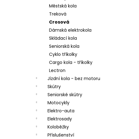
a
Městská kola
n
Treková
Crosová
e
Dámská elektrokola
l
Skládací kola
Seniorská kola
Cyklo tříkolky
Cargo kola - tříkolky
Lectron
Jízdní kola - bez motoru
Skútry
Seniorské skútry
Motocykly
Elektro-auta
Elektrosady
Koloběžky
Příslušenství