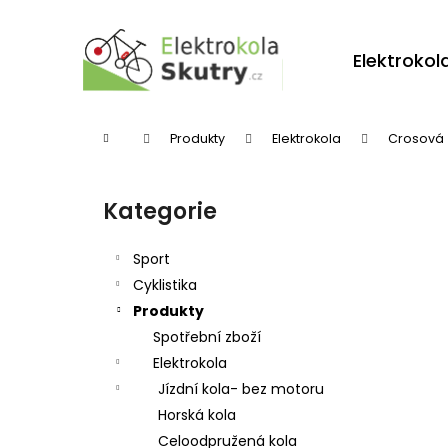
K
Přejít
na
o
obsah
Zpět
Zpět
Elektrokol
š
do
do
í
obchodu
obchodu
k
Domů
Produkty
Elektrokola
Crosová
P
o
Kategorie
Přeskočit
s
kategorie
t
Sport
r
Cyklistika
Produkty
a
Spotřební zboží
n
Elektrokola
n
Jízdní kola- bez motoru
í
Horská kola
p
Celoodpružená kola