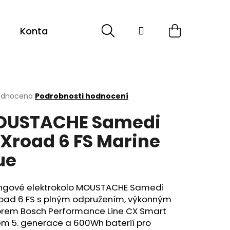
Hledat
Přihlášení
Nákupní
Kontakt
košík
rné
odnoceno
Podrobnosti hodnocení
cení
OUSTACHE Samedi
ktu
 Xroad 6 FS Marine
ue
ček.
ingové elektrokolo MOUSTACHE Samedi
road 6 FS s plným odpružením, výkonným
rem Bosch Performance Line CX Smart
em 5. generace a 600Wh baterií pro