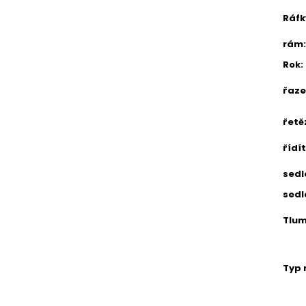
Ráfk
rám
:
Rok
:
řaze
řetě
řídí
sedl
sedl
Tlum
Typ 