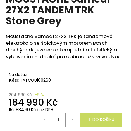
e
je
27X2 TANDEM TRK
n
0,0
z
a
Stone Grey
5
j
hvězdiček.
í
Moustache Samedi 27X2 TRK je tandemové
t
elektrokolo se špičkovým motorem Bosch,
?
dlouhým dojezdem a kompletním turistickým
vybavením – ideální pro dobrodružství ve dvou.
Na dotaz
HLEDAT
Kód:
TATCGU100260
204 990 Kč
–9 %
184 990 Kč
D
o
152 884,30 Kč bez DPH
Měrná
p
DO KOŠÍKU
cena:
o
r