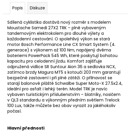
Popis
Diskuze
Sdílená cyklistika dostává nový rozměr s modelem
Moustache Samedi 27X2 TRK – plně vybaveným
tandemovým elektrokolem pro dlouhé výlety a
každodenní cestování. O spolehlivý výkon se stará
motor Bosch Performance Line CX Smart System (4.
generace) s výkonem až 100 Nm, napájený dvěma
bateriemi PowerPack 545 Wh, které poskytují bohatou
kapacitu pro celodenní jízdu. Komfort zajišťuje
odpružená vidlice SR Suntour Aion 36 a sedlovka NCX,
zatímco brzdy Magura MT5 s kotouči 203 mm garantují
bezpečné zastavení i při plné zátěži. O přilnavost se
starají balonové pláště Schwalbe Super Moto-X 27.5x2.4,
ideální pro asfalt i lehký terén. Model TRK je navíc
vybaven turistickým příslušenstvím – blatníky, nosičem
v QL3 standardu a výkonným předním světlem Trelock
100 Lux, takže můžete bez obav vyrazit za jakéhokoliv
počasí.
Hlavní přednosti