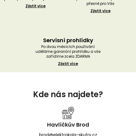
přesně pro Vás
Zjistit více
Zjistit více
Servisní prohlídky
Po dvou měsících používání
uděláme garanční prohlídku a vše
zařídíme zcela ZDARMA
Zjistit více
Z
á
Kde nás najdete?
p
a
t
í
Havlíčkův Brod
brod@elektrokola-skutry.cz