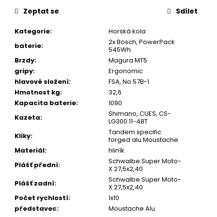
u
č
Zeptat se
Sdílet
u
j
Kategorie
:
Horská kola
e
2x Bosch, PowerPack
baterie
:
m
545Wh
e
Brzdy
:
Magura MT5
gripy
:
Ergonomic
hlavové složení
:
FSA, No 57B-1
Hmotnost kg
:
32,6
Kapacita baterie
:
1090
Shimano, CUES, CS-
Kazeta
:
LG300 11-48T
Tandem specific
Kliky
:
forged alu Moustache
Materiál
:
hliník
Schwalbe Super Moto-
Plášť přední
:
X 27,5x2,40
Schwalbe Super Moto-
Plášť zadní
:
X 27,5x2,40
Počet rychlostí
:
1x10
představec
:
Moustache Alu