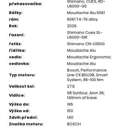
Shimano, CUES, RD-
přehazovačka
:
U6000-GS
Ráfky
:
Moustache Alu 6061
rám
:
6061 T4-T6 alloy
Rok
:
2026
Shimano Cues SL-
řazení
:
U6000-10R
řetěz
:
Shimano CN-LG500
řídítka
:
Moustache Alu
sedlo
:
Moustache Ergonomic
sedlovka
:
Moustache Alu
Bosch, Performance
Typ motoru
:
Line CX BDU38, Smart
System, 85-100 Nm
Velikost kol
:
27.5
SR Suntour, Aion 36,
Vidlice
:
140mm of trave
Výška do
:
195
Výška od
:
150
Zdvih přední
:
140
Značka motoru
:
BOSCH