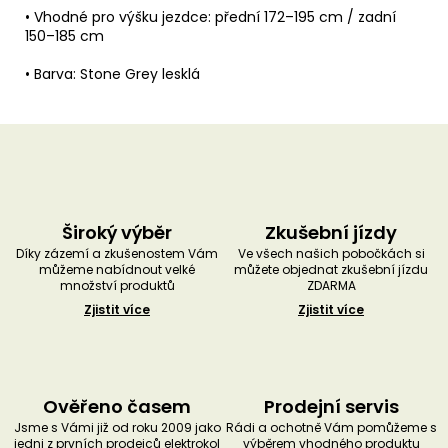
• Vhodné pro výšku jezdce: přední 172–195 cm / zadní
150–185 cm
• Barva: Stone Grey lesklá
Široký výběr
Zkušební jízdy
Díky zázemí a zkušenostem Vám
Ve všech našich pobočkách si
můžeme nabídnout velké
můžete objednat zkušební jízdu
množství produktů
ZDARMA
Zjistit více
Zjistit více
Ověřeno časem
Prodejní servis
Jsme s Vámi již od roku 2009 jako
Rádi a ochotně Vám pomůžeme s
jedni z prvních prodejců elektrokol
výběrem vhodného produktu