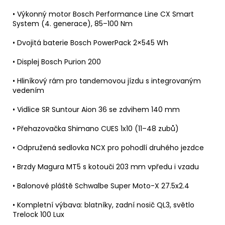
• Výkonný motor Bosch Performance Line CX Smart
System (4. generace), 85–100 Nm
• Dvojitá baterie Bosch PowerPack 2×545 Wh
• Displej Bosch Purion 200
• Hliníkový rám pro tandemovou jízdu s integrovaným
vedením
• Vidlice SR Suntour Aion 36 se zdvihem 140 mm
• Přehazovačka Shimano CUES 1x10 (11–48 zubů)
• Odpružená sedlovka NCX pro pohodlí druhého jezdce
• Brzdy Magura MT5 s kotouči 203 mm vpředu i vzadu
• Balonové pláště Schwalbe Super Moto-X 27.5x2.4
• Kompletní výbava: blatníky, zadní nosič QL3, světlo
Trelock 100 Lux