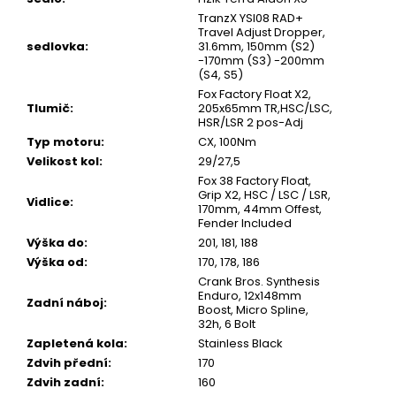
TranzX YSI08 RAD+
Travel Adjust Dropper,
sedlovka
:
31.6mm, 150mm (S2)
-170mm (S3) -200mm
(S4, S5)
Fox Factory Float X2,
Tlumič
:
205x65mm TR,HSC/LSC,
HSR/LSR 2 pos-Adj
Typ motoru
:
CX, 100Nm
Velikost kol
:
29/27,5
Fox 38 Factory Float,
Grip X2, HSC / LSC / LSR,
Vidlice
:
170mm, 44mm Offest,
Fender Included
Výška do
:
201, 181, 188
Výška od
:
170, 178, 186
Crank Bros. Synthesis
Enduro, 12x148mm
Zadní náboj
:
Boost, Micro Spline,
32h, 6 Bolt
Zapletená kola
:
Stainless Black
Zdvih přední
:
170
Zdvih zadní
:
160