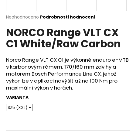
e
n
a
Průměrné
Neohodnoceno
Podrobnosti hodnocení
hodnocení
j
NORCO Range VLT CX
produktu
í
je
C1 White/Raw Carbon
0,0
t
z
?
5
hvězdiček.
Norco Range VLT CX C1 je výkonné enduro e-MTB
s karbonovým rámem, 170/160 mm zdvihy a
motorem Bosch Performance Line CX, jehož
výkon lze v aplikaci navýšit až na 100 Nm pro
HLEDAT
maximální výkon v horách.
VARIANTA
D
o
p
o
r