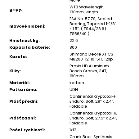
More
WTB Wavelength,
gripy
:
130mm Length
FSA No. 57 ZS, Sealed
Bearing, Tapered 1-1/8"
hlavové složení
:
- 1.5", ( ZS44/28.6 |
ZS56/40 )
Hmotnost kg
:
22.6
Kapacita baterie
:
800
Shimano Deore XT CS-
Kazeta
:
M8200-12, 10-51T, 12sp
Praxis HD Aluminum
Kliky
:
Bosch Cranks, 34T,
160mm
Materiál
:
karbon
Patka rámu
:
UDH
Continental Kryptotal-F,
Plášť přední
:
Enduro, Soft, 29” x 2.4”,
Foldable
Continental Kryptotal-R,
Plášť zadní
:
Enduro, Soft, 27.5” x 2.4”,
Foldable
Počet rychlostí
:
1x12
Crank Bros. Synthesis