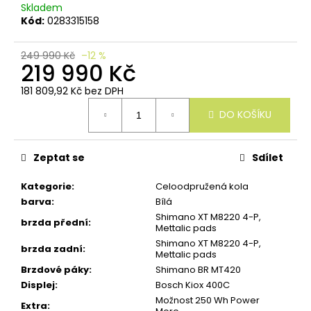
u
Skladem
č
Kód:
0283315158
u
j
e
249 990 Kč
–12 %
219 990 Kč
m
e
181 809,92 Kč bez DPH
Měrná
DO KOŠÍKU
cena:
Zeptat se
Sdílet
Kategorie
:
Celoodpružená kola
barva
:
Bílá
Shimano XT M8220 4-P,
brzda přední
:
Mettalic pads
Shimano XT M8220 4-P,
brzda zadní
:
Mettalic pads
Brzdové páky
:
Shimano BR MT420
Displej
:
Bosch Kiox 400C
Možnost 250 Wh Power
Extra
: