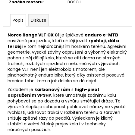
Značka motoru
:
BOSCH
Popis
Diskuze
Norco Range VLT CX C1
je špičkové
enduro e-MTB
navržené pro jezdce, kteří chtějí jezdit
rychleji, dál a
tvrději
v tom nejnáročnějším horském terénu. Agresivní
geometrie, vysoké zdvihy odpružení a výkonný elektrický
pohon z něj dělají kolo, které se cítí doma na strmých
trailech, rozbitých sjezdech i nekonečných výjezdech.
Range VLT není jen elektrokolo s motorem, ale
plnohodnotný enduro bike, který díky asistenci posouvá
hranice toho, kam a jak daleko se dá dojet.
Základem je
karbonový rám
s
high-pivot
odpružením VPSHP
, které umožňuje zadnímu kolu
pohybovat se po dozadu a vzhůru směřující dráze. To
výrazně zlepšuje schopnost pohlcovat nárazy ve vysoké
rychlosti, udržovat trakci v rozbitém terénu a zároveň
snižuje zpětné rázy do pedálů. Výsledkem je klidný,
stabilní a velmi čitelný projev kola i v technicky
náročných pasážích.