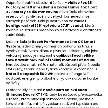
Odpružení patří k absolutní špičce –
vidlice Fox 38
Factory se 170 mm zdvihu a zadní tlumič Fox Float
X2 Factory se 160 mm zdvihu
dávají kolu obrovskou
rezervu při rychlé jízdě, na velkých kamenech i ve
strmých pasážích. Kolo je postaveno na
mullet
konfiguraci kol (29" vpředu a 27,5" vzadu)
, která
kombinuje stabilitu předního kola s hravostí a obratností
zadní části.
Srdcem kola je
Bosch Performance Line CX Smart
System
, jeden z nejvýkonnějších pohonů na trhu. Z
výroby nabízí velmi silnou a plynulou asistenci, ale jeho
velkou výhodou je možnost
v aplikaci Bosch eBike
Flow navýšit maximální točivý moment až na 100
Nm
. Jezdec si tak může motor přizpůsobit přesně podle
stylu jízdy, terénu nebo fyzické kondice. V kombinaci s
baterií o kapacitě 800 Wh
poskytuje Range VLT
dostatek energie i pro dlouhé a fyzicky náročné horské
vyjížďky.
O přenos síly se stará
nová elektronická sada
Shimano Deore XT 1×12
, tedy bezdrátová přehazovačka
a řazení, které přinášejí mimořádně rychlé, přesné a
konzistentní řazení i při vysokém zatížení typickém pro