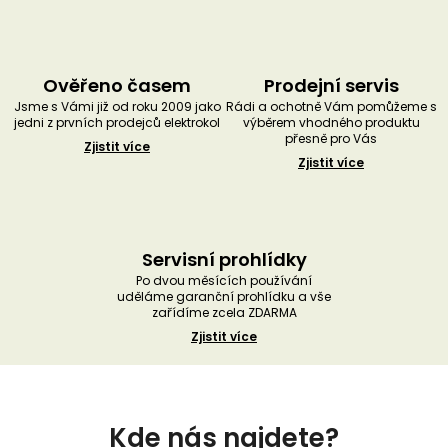
Ověřeno časem
Prodejní servis
Jsme s Vámi již od roku 2009 jako
Rádi a ochotně Vám pomůžeme s
jedni z prvních prodejců elektrokol
výběrem vhodného produktu
přesně pro Vás
Zjistit více
Zjistit více
Servisní prohlídky
Po dvou měsících používání
uděláme garanční prohlídku a vše
zařídíme zcela ZDARMA
Zjistit více
Z
á
Kde nás najdete?