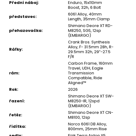
Přední náboj
:
Enduro, 15x110mm
Boost, 32h, 6 Bolt
6061 Alloy, 40mm
představec
:
Length, 35mm Clamp
Shimano Deore XT RD-
přehazovačka
:
M8250, SGS, 12sp
(EMBARGO)
Crank Bros. Synthesis
Alloy, F- 31.5mm 28h, R-
Ráfky
:
29.5mm 32h, 29”-27.5
F/R
Carbon Frame, 160mm
Travel, UDH, Eagle
rám
:
Transmission
Compatible, Ride
Aligned™
Rok
:
2026
Shimano Deore XT SW-
řazení
:
M8250-IR, 12spd
(EMBARGO)
Shimano Deore XT CN-
řetěz
:
M8100, 12sp
Norco 6061 DB Alloy,
řídítka
:
800mm, 25mm Rise
sedlo
:
Fizik Terra Aidon X5