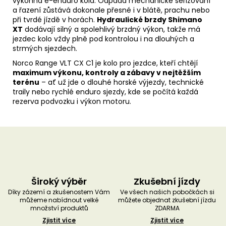
výkonná e-enduro kola. Odpadá mechanické seřizování
a řazení zůstává dokonale přesné i v blátě, prachu nebo
při tvrdé jízdě v horách.
Hydraulické brzdy Shimano
XT
dodávají silný a spolehlivý brzdný výkon, takže má
jezdec kolo vždy plně pod kontrolou i na dlouhých a
strmých sjezdech.
Norco Range VLT CX C1 je kolo pro jezdce, kteří chtějí
maximum výkonu, kontroly a zábavy v nejtěžším
terénu
– ať už jde o dlouhé horské výjezdy, technické
traily nebo rychlé enduro sjezdy, kde se počítá každá
rezerva podvozku i výkon motoru.
Široký výběr
Zkušební jízdy
Díky zázemí a zkušenostem Vám
Ve všech našich pobočkách si
můžeme nabídnout velké
můžete objednat zkušební jízdu
množství produktů
ZDARMA
Zjistit více
Zjistit více