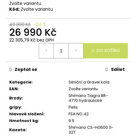
u
Zvolte variantu
č
Kód:
Zvolte variantu
u
j
e
40 990 Kč
–34 %
26 990 Kč
m
e
22 305,79 Kč bez DPH
Měrná
DO KOŠÍKU
cena:
Zeptat se
Sdílet
Kategorie
:
Silniční a Gravel kola
EAN
:
Zvolte variantu
Shimano Tiagra BR-
Brzdy
:
4770 hydraulické
gripy
:
Pells
hlavové složení
:
FSA NO.42
Hmotnost kg
:
9.5
Shimano CS-HG500 11-
Kazeta
:
32T