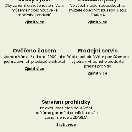
Díky zázemí a zkušenostem Vám
Ve všech našich pobočkách si
můžeme nabídnout velké
můžete objednat zkušební jízdu
množství produktů
ZDARMA
Zjistit více
Zjistit více
Ověřeno časem
Prodejní servis
Jsme s Vámi již od roku 2009 jako
Rádi a ochotně Vám pomůžeme s
jedni z prvních prodejců elektrokol
výběrem vhodného produktu
přesně pro Vás
Zjistit více
Zjistit více
Servisní prohlídky
Po dvou měsících používání
uděláme garanční prohlídku a vše
zařídíme zcela ZDARMA
Zjistit více