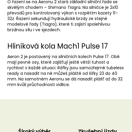
O řazení se na Aeronu 2 stará základní silniční řada se
skvělým chodem – Shimano Tiagra. Na silničce je 2x10
převodů pro kontrolovaný výkon s rozpětím kazety 11–
32z. Řazení sekundují hydraulické brzdy ze stejné
modelové řady (Tiagra), které ti zajistí spolehlivou
brzdnou sílu i ve sjezdech.
Hliníková kola Mach1 Pulse 17
Aeron 2 je postavený na silničních kolech Pulse 17. Obě
mají pevné osy, které zajišťují ještě větší tuhost a
rychlost v každé situaci. Ráfky jsou samozřejmě tubeless
ready a nasadit na ně můžeš pláště od šířky 23 do 40
mm. Na samotném Aeronu se dá nasadit plášť až do 32
mm kvůli průchodnosti vidlice.
Široký výběr
Zkušební jízdy