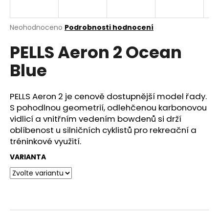
e
n
a
Průměrné
Neohodnoceno
Podrobnosti hodnocení
hodnocení
j
PELLS Aeron 2 Ocean
produktu
í
je
Blue
0,0
t
z
?
5
hvězdiček.
PELLS Aeron 2 je cenově dostupnější model řady.
S pohodlnou geometrií, odlehčenou karbonovou
vidlicí a vnitřním vedením bowdenů si drží
oblíbenost u silničních cyklistů pro rekreační a
HLEDAT
tréninkové využití.
VARIANTA
D
o
p
o
r