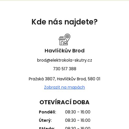
Z
á
Kde nás najdete?
p
a
t
í
Havlíčkův Brod
brod@elektrokola-skutry.cz
730 517 388
Pražská 3807, Havlíčkův Brod, 580 01
Zobrazit na mapách
OTEVÍRACÍ DOBA
Pondělí:
08:30 - 16:00
Úterý:
08:30 - 16:00
Středa:
08:30 - 16:00