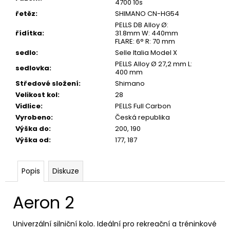
4700 10s
řetěz
:
SHIMANO CN-HG54
PELLS DB Alloy Ø:
řídítka
:
31.8mm W: 440mm
FLARE: 6° R: 70 mm
sedlo
:
Selle Italia Model X
PELLS Alloy Ø 27,2 mm L:
sedlovka
:
400 mm
Středové složení
:
Shimano
Velikost kol
:
28
Vidlice
:
PELLS Full Carbon
Vyrobeno
:
Česká republika
Výška do
:
200, 190
Výška od
:
177, 187
Popis
Diskuze
Aeron 2
Univerzální silniční kolo. Ideální pro rekreační a tréninkové