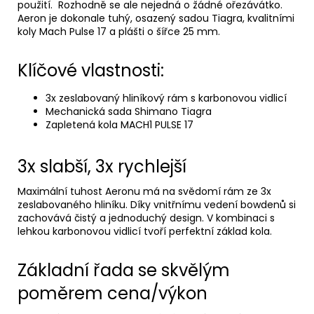
použití. Rozhodně se ale nejedná o žádné ořezávátko.
Aeron je dokonale tuhý, osazený sadou Tiagra, kvalitními
koly Mach Pulse 17 a plášti o šířce 25 mm.
Klíčové vlastnosti:
3x zeslabovaný hliníkový rám s karbonovou vidlicí
Mechanická sada Shimano Tiagra
Zapletená kola MACH1 PULSE 17
3x slabší, 3x rychlejší
Maximální tuhost Aeronu má na svědomí rám ze 3x
zeslabovaného hliníku. Díky vnitřnímu vedení bowdenů si
zachovává čistý a jednoduchý design. V kombinaci s
lehkou karbonovou vidlicí tvoří perfektní základ kola.
Základní řada se skvělým
poměrem cena/výkon