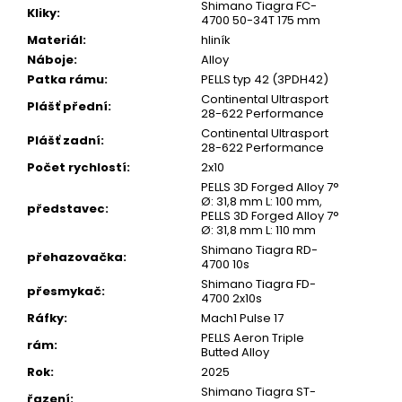
Shimano Tiagra FC-
Kliky
:
4700 50-34T 175 mm
Materiál
:
hliník
Náboje
:
Alloy
Patka rámu
:
PELLS typ 42 (3PDH42)
Continental Ultrasport
Plášť přední
:
28-622 Performance
Continental Ultrasport
Plášť zadní
:
28-622 Performance
Počet rychlostí
:
2x10
PELLS 3D Forged Alloy 7°
Ø: 31,8 mm L: 100 mm,
představec
:
PELLS 3D Forged Alloy 7°
Ø: 31,8 mm L: 110 mm
Shimano Tiagra RD-
přehazovačka
:
4700 10s
Shimano Tiagra FD-
přesmykač
:
4700 2x10s
Ráfky
:
Mach1 Pulse 17
PELLS Aeron Triple
rám
:
Butted Alloy
Rok
:
2025
Shimano Tiagra ST-
řazení
: