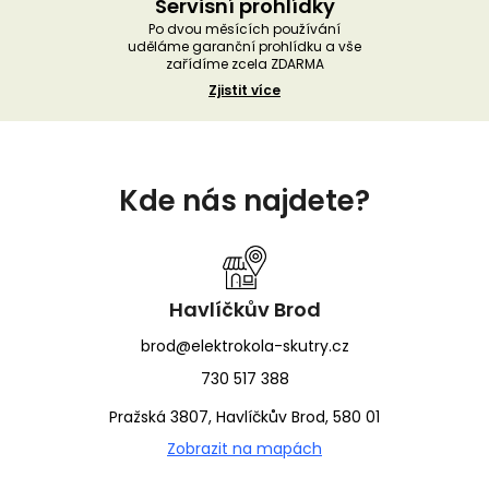
Servisní prohlídky
Po dvou měsících používání
uděláme garanční prohlídku a vše
zařídíme zcela ZDARMA
Zjistit více
Z
á
Kde nás najdete?
p
a
t
í
Havlíčkův Brod
brod@elektrokola-skutry.cz
730 517 388
Pražská 3807, Havlíčkův Brod, 580 01
Zobrazit na mapách