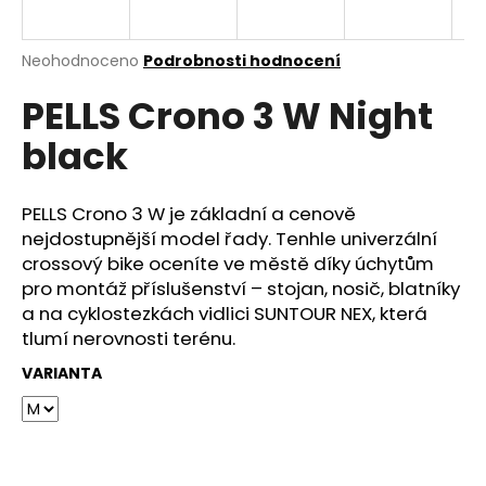
e
n
a
Průměrné
Neohodnoceno
Podrobnosti hodnocení
hodnocení
j
PELLS Crono 3 W Night
produktu
í
je
black
0,0
t
z
?
5
hvězdiček.
PELLS Crono 3 W je základní a cenově
nejdostupnější model řady. Tenhle univerzální
crossový bike oceníte ve městě díky úchytům
pro montáž příslušenství – stojan, nosič, blatníky
HLEDAT
a na cyklostezkách vidlici SUNTOUR NEX, která
tlumí nerovnosti terénu.
VARIANTA
D
o
p
o
r