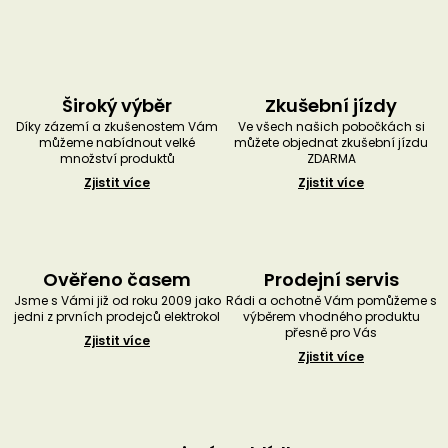
Široký výběr
Zkušební jízdy
Díky zázemí a zkušenostem Vám
Ve všech našich pobočkách si
můžeme nabídnout velké
můžete objednat zkušební jízdu
množství produktů
ZDARMA
Zjistit více
Zjistit více
Ověřeno časem
Prodejní servis
Jsme s Vámi již od roku 2009 jako
Rádi a ochotně Vám pomůžeme s
jedni z prvních prodejců elektrokol
výběrem vhodného produktu
přesně pro Vás
Zjistit více
Zjistit více