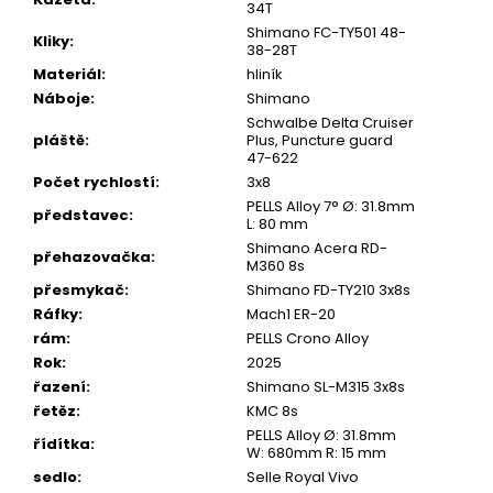
34T
Shimano FC-TY501 48-
Kliky
:
38-28T
Materiál
:
hliník
Náboje
:
Shimano
Schwalbe Delta Cruiser
pláště
:
Plus, Puncture guard
47-622
Počet rychlostí
:
3x8
PELLS Alloy 7° Ø: 31.8mm
představec
:
L: 80 mm
Shimano Acera RD-
přehazovačka
:
M360 8s
přesmykač
:
Shimano FD-TY210 3x8s
Ráfky
:
Mach1 ER-20
rám
:
PELLS Crono Alloy
Rok
:
2025
řazení
:
Shimano SL-M315 3x8s
řetěz
:
KMC 8s
PELLS Alloy Ø: 31.8mm
řídítka
:
W: 680mm R: 15 mm
sedlo
:
Selle Royal Vivo