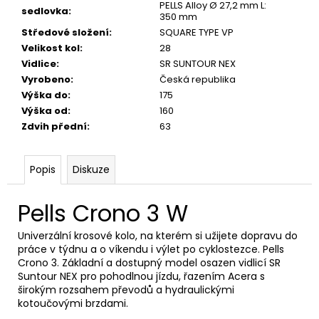
PELLS Alloy Ø 27,2 mm L:
sedlovka
:
350 mm
Středové složení
:
SQUARE TYPE VP
Velikost kol
:
28
Vidlice
:
SR SUNTOUR NEX
Vyrobeno
:
Česká republika
Výška do
:
175
Výška od
:
160
Zdvih přední
:
63
Popis
Diskuze
Pells Crono 3 W
Univerzální krosové kolo, na kterém si užijete dopravu do
práce v týdnu a o víkendu i výlet po cyklostezce. Pells
Crono 3. Základní a dostupný model osazen vidlicí SR
Suntour NEX pro pohodlnou jízdu, řazením Acera s
širokým rozsahem převodů a hydraulickými
kotoučovými brzdami.