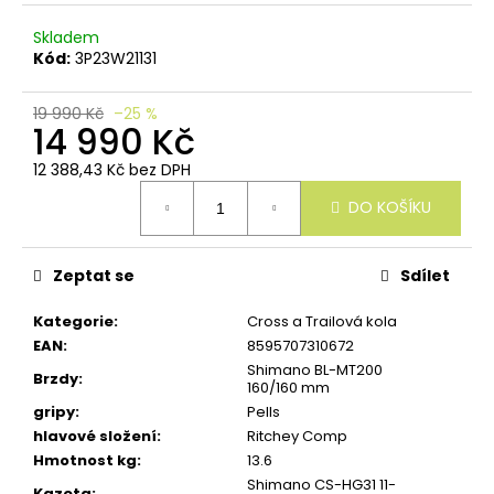
u
č
Skladem
u
Kód:
3P23W21131
j
e
m
19 990 Kč
–25 %
14 990 Kč
e
12 388,43 Kč bez DPH
Měrná
DO KOŠÍKU
cena:
Zeptat se
Sdílet
Kategorie
:
Cross a Trailová kola
EAN
:
8595707310672
Shimano BL-MT200
Brzdy
:
160/160 mm
gripy
:
Pells
hlavové složení
:
Ritchey Comp
Hmotnost kg
:
13.6
Shimano CS-HG31 11-
Kazeta
: