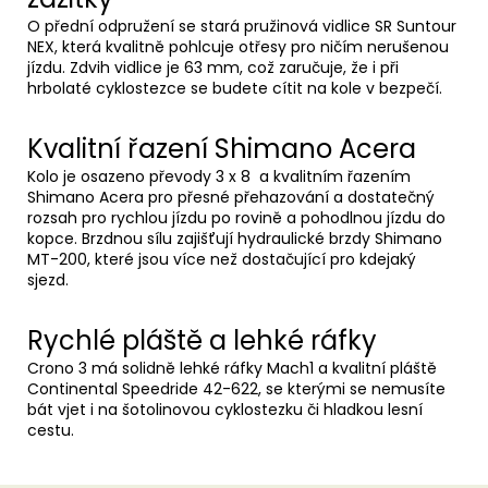
O přední odpružení se stará pružinová vidlice SR Suntour
NEX, která kvalitně pohlcuje otřesy pro ničím nerušenou
jízdu. Zdvih vidlice je 63 mm, což zaručuje, že i při
hrbolaté cyklostezce se budete cítit na kole v bezpečí.
Kvalitní řazení Shimano Acera
Kolo je osazeno převody 3 x 8 a kvalitním řazením
Shimano Acera pro přesné přehazování a dostatečný
rozsah pro rychlou jízdu po rovině a pohodlnou jízdu do
kopce. Brzdnou sílu zajišťují hydraulické brzdy Shimano
MT-200, které jsou více než dostačující pro kdejaký
sjezd.
Rychlé pláště a lehké ráfky
Crono 3 má solidně lehké ráfky Mach1 a kvalitní pláště
Continental Speedride 42-622, se kterými se nemusíte
bát vjet i na šotolinovou cyklostezku či hladkou lesní
cestu.