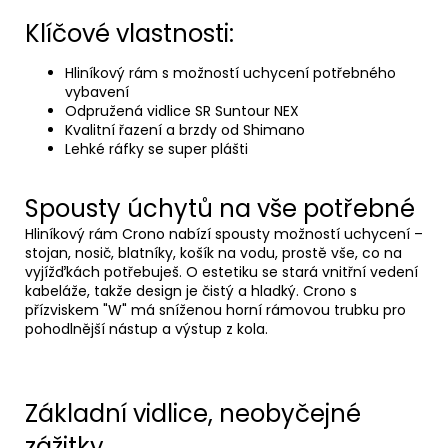
Klíčové vlastnosti:
Hliníkový rám s možností uchycení potřebného
vybavení
Odpružená vidlice SR Suntour NEX
Kvalitní řazení a brzdy od Shimano
Lehké ráfky se super plášti
Spousty úchytů na vše potřebné
Hliníkový rám Crono nabízí spousty možností uchycení –
stojan, nosič, blatníky, košík na vodu, prostě vše, co na
vyjížďkách potřebuješ. O estetiku se stará vnitřní vedení
kabeláže, takže design je čistý a hladký. Crono s
přízviskem "W" má sníženou horní rámovou trubku pro
pohodlnější nástup a výstup z kola.
Základní vidlice, neobyčejné
zážitky