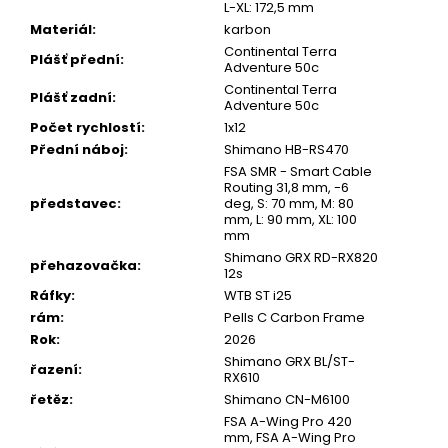
L-XL: 172,5 mm
Materiál
:
karbon
Continental Terra
Plášť přední
:
Adventure 50c
Continental Terra
Plášť zadní
:
Adventure 50c
Počet rychlostí
:
1x12
Přední náboj
:
Shimano HB-RS470
FSA SMR - Smart Cable
Routing 31,8 mm, -6
představec
:
deg, S: 70 mm, M: 80
mm, L: 90 mm, XL: 100
mm
Shimano GRX RD-RX820
přehazovačka
:
12s
Ráfky
:
WTB ST i25
rám
:
Pells C Carbon Frame
Rok
:
2026
Shimano GRX BL/ST-
řazení
:
RX610
řetěz
:
Shimano CN-M6100
FSA A-Wing Pro 420
mm, FSA A-Wing Pro