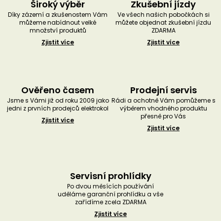
Široký výběr
Zkušební jízdy
Díky zázemí a zkušenostem Vám
Ve všech našich pobočkách si
můžeme nabídnout velké
můžete objednat zkušební jízdu
množství produktů
ZDARMA
Zjistit více
Zjistit více
Ověřeno časem
Prodejní servis
Jsme s Vámi již od roku 2009 jako
Rádi a ochotně Vám pomůžeme s
jedni z prvních prodejců elektrokol
výběrem vhodného produktu
přesně pro Vás
Zjistit více
Zjistit více
Servisní prohlídky
Po dvou měsících používání
uděláme garanční prohlídku a vše
zařídíme zcela ZDARMA
Zjistit více