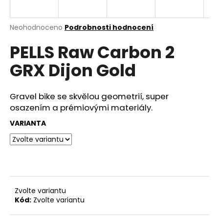
e
n
a
Průměrné
Neohodnoceno
Podrobnosti hodnocení
hodnocení
j
PELLS Raw Carbon 2
produktu
í
je
GRX Dijon Gold
0,0
t
z
?
5
hvězdiček.
Gravel bike se skvělou geometrií, super
osazením a prémiovými materiály.
VARIANTA
HLEDAT
D
o
Zvolte variantu
p
Kód:
Zvolte variantu
o
r