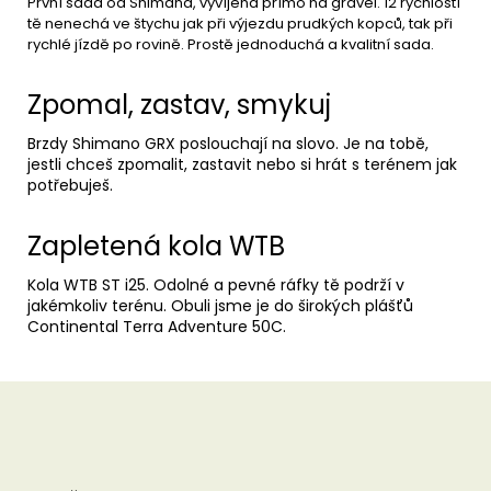
První sada od Shimana, vyvíjena přímo na gravel. 12 rychlostí
tě nenechá ve štychu jak při výjezdu prudkých kopců, tak při
rychlé jízdě po rovině. Prostě jednoduchá a kvalitní sada.
Zpomal, zastav, smykuj
Brzdy Shimano GRX poslouchají na slovo. Je na tobě,
jestli chceš zpomalit, zastavit nebo si hrát s terénem jak
potřebuješ.
Zapletená kola WTB
Kola WTB ST i25. Odolné a pevné ráfky tě podrží v
jakémkoliv terénu. Obuli jsme je do širokých plášťů
Continental Terra Adventure 50C.