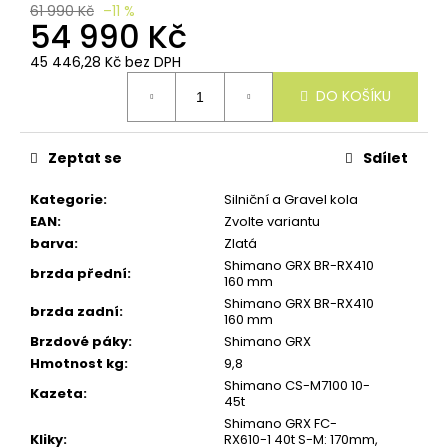
u
61 990 Kč
–11 %
č
54 990 Kč
u
j
45 446,28 Kč bez DPH
e
Měrná
DO KOŠÍKU
m
cena:
e
Zeptat se
Sdílet
Kategorie
:
Silniční a Gravel kola
EAN
:
Zvolte variantu
barva
:
Zlatá
Shimano GRX BR-RX410
brzda přední
:
160 mm
Shimano GRX BR-RX410
brzda zadní
:
160 mm
Brzdové páky
:
Shimano GRX
Hmotnost kg
:
9,8
Shimano CS-M7100 10-
Kazeta
:
45t
Shimano GRX FC-
Kliky
:
RX610-1 40t S-M: 170mm,