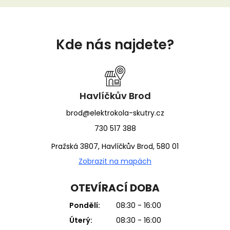
Z
á
Kde nás najdete?
p
a
t
í
Havlíčkův Brod
brod@elektrokola-skutry.cz
730 517 388
Pražská 3807, Havlíčkův Brod, 580 01
Zobrazit na mapách
OTEVÍRACÍ DOBA
Pondělí:
08:30 - 16:00
Úterý:
08:30 - 16:00