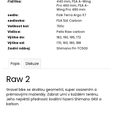
řídítka
:
440 mm, FSA A-Wing
Pro 460 mm, FSA A-
Wing Pro 480 mm
sedlo
:
Fizik Terra Argo X7
sedlovka
:
FSA SLK Carbon
Velikost kol
:
700c
Vidlice
:
Pells Raw carbon
Výška do
:
182, 190, 195, 172
Výška od
:
170, 160, 180, 188
Zadní náboj
:
Shimano FH-TC500
Popis
Diskuze
Raw 2
Gravel bike se skvělou geometrií, super osazením a
prémiovými materiály. Zabrat umí v každém terénu.
Jeho největší přednosti: kvalitní řazení Shimano GRX a
karbon.