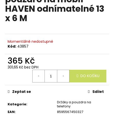
e
je
HAVEN odnímatelné 13
n
0,0
z
a
x 6 M
5
j
hvězdiček.
í
t
?
Momentálně nedostupné
Kód:
43857
365 Kč
301,65 Kč bez DPH
HLEDAT
Měrná
DO KOŠÍKU
cena:
D
Zeptat se
Sdílet
o
p
Držáky a pouzdra na
Kategorie
:
o
telefony
r
EAN
:
8595567450327