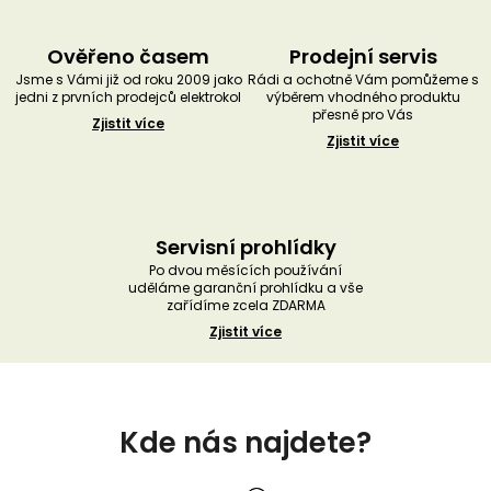
Ověřeno časem
Prodejní servis
Jsme s Vámi již od roku 2009 jako
Rádi a ochotně Vám pomůžeme s
jedni z prvních prodejců elektrokol
výběrem vhodného produktu
přesně pro Vás
Zjistit více
Zjistit více
Servisní prohlídky
Po dvou měsících používání
uděláme garanční prohlídku a vše
zařídíme zcela ZDARMA
Zjistit více
Z
á
Kde nás najdete?
p
a