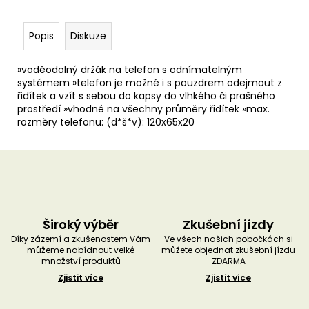
u
č
u
Popis
Diskuze
j
e
m
»voděodolný držák na telefon s odnímatelným
e
systémem »telefon je možné i s pouzdrem odejmout z
řidítek a vzít s sebou do kapsy do vlhkého či prašného
prostředí »vhodné na všechny průměry řidítek »max.
rozměry telefonu: (d*š*v): 120x65x20
Široký výběr
Zkušební jízdy
Díky zázemí a zkušenostem Vám
Ve všech našich pobočkách si
můžeme nabídnout velké
můžete objednat zkušební jízdu
množství produktů
ZDARMA
Zjistit více
Zjistit více