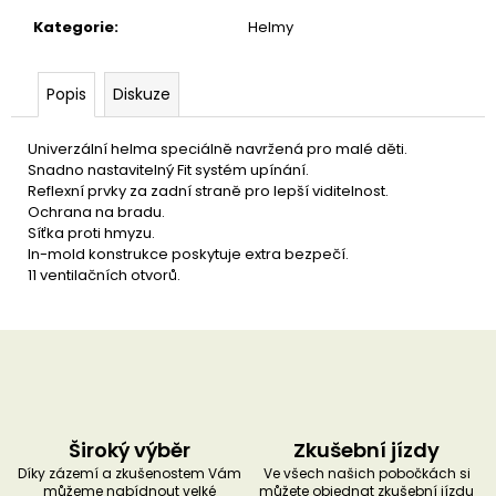
u
č
Kategorie
:
Helmy
u
j
e
Popis
Diskuze
m
e
Univerzální helma speciálně navržená pro malé děti.
Snadno nastavitelný Fit systém upínání.
Reflexní prvky za zadní straně pro lepší viditelnost.
Ochrana na bradu.
Síťka proti hmyzu.
In-mold konstrukce poskytuje extra bezpečí.
11 ventilačních otvorů.
Široký výběr
Zkušební jízdy
Díky zázemí a zkušenostem Vám
Ve všech našich pobočkách si
můžeme nabídnout velké
můžete objednat zkušební jízdu