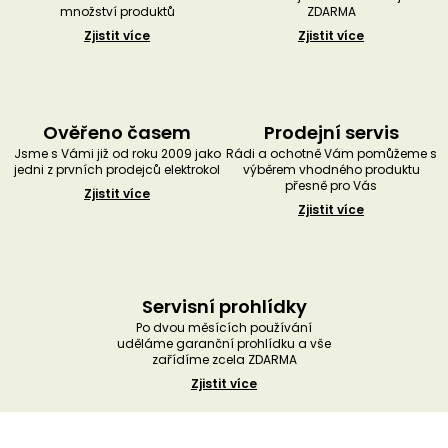
množství produktů
ZDARMA
Zjistit více
Zjistit více
Ověřeno časem
Prodejní servis
Jsme s Vámi již od roku 2009 jako
Rádi a ochotně Vám pomůžeme s
jedni z prvních prodejců elektrokol
výběrem vhodného produktu
přesně pro Vás
Zjistit více
Zjistit více
Servisní prohlídky
Po dvou měsících používání
uděláme garanční prohlídku a vše
zařídíme zcela ZDARMA
Zjistit více
Z