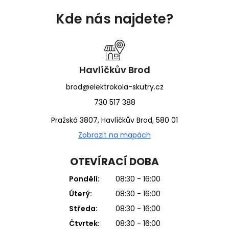
á
Kde nás najdete?
p
a
t
í
Havlíčkův Brod
brod@elektrokola-skutry.cz
730 517 388
Pražská 3807, Havlíčkův Brod, 580 01
Zobrazit na mapách
OTEVÍRACÍ DOBA
Pondělí:
08:30 - 16:00
Úterý:
08:30 - 16:00
Středa:
08:30 - 16:00
Čtvrtek:
08:30 - 16:00