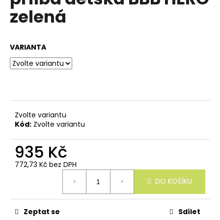
e
je
zelená
n
0,0
z
a
5
j
hvězdiček.
VARIANTA
í
t
?
Zvolte variantu
Kód:
Zvolte variantu
HLEDAT
935 Kč
772,73 Kč bez DPH
Měrná
D
DO KOŠÍKU
cena:
o
p
o
Zeptat se
Sdílet
r