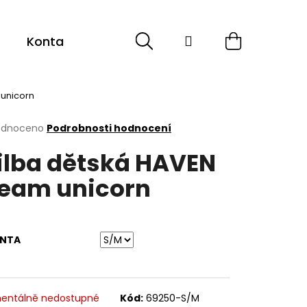
Hledat
Přihlášení
Nákupní
Kontakt
Sport
Cyklistika
ESHOP -
košík
 unicorn
rné
odnoceno
Podrobnosti hodnocení
cení
ilba dětská HAVEN
ktu
eam unicorn
ček.
ANTA
entálně nedostupné
Kód:
69250-S/M