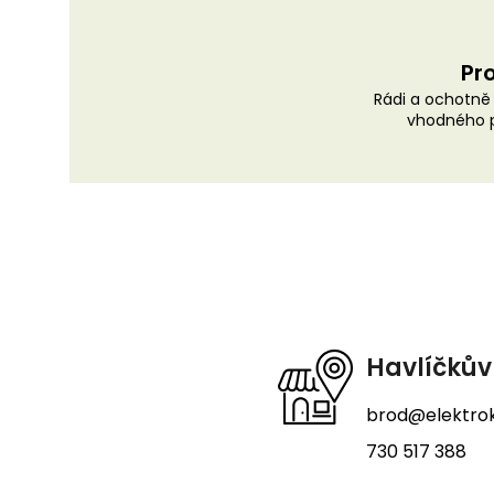
Pro
Rádi a ochotn
vhodného p
Z
á
p
a
t
Havlíčkův
í
brod@elektrok
730 517 388