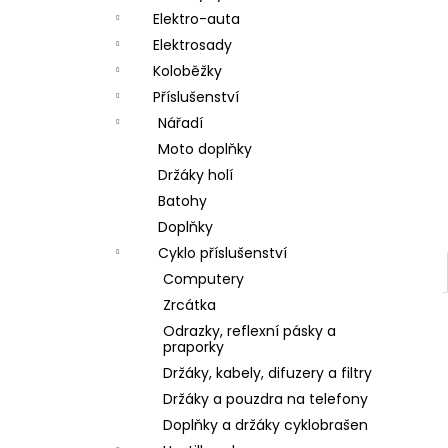
a
Elektro-auta
n
Elektrosady
Koloběžky
e
Příslušenství
l
Nářadí
Moto doplňky
Držáky holí
Batohy
Doplňky
Cyklo příslušenství
Computery
Zrcátka
Odrazky, reflexní pásky a
praporky
Držáky, kabely, difuzery a filtry
Držáky a pouzdra na telefony
Doplňky a držáky cyklobrašen