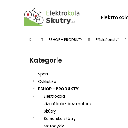
K
Přejít
na
o
obsah
Zpět
Zpět
Elektrokol
š
do
do
í
obchodu
obchodu
k
Domů
ESHOP - PRODUKTY
Příslušenství
P
o
Kategorie
Přeskočit
s
kategorie
t
Sport
r
Cyklistika
ESHOP - PRODUKTY
a
Elektrokola
n
Jízdní kola- bez motoru
n
Skútry
í
Seniorské skútry
p
Motocykly