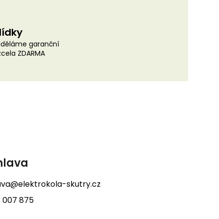
lídky
uděláme garanční
 zcela ZDARMA
hlava
lava@elektrokola-skutry.cz
 007 875