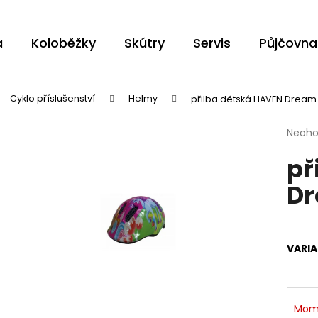
a
Koloběžky
Skútry
Servis
Půjčovna
Co potřebujete najít?
Cyklo příslušenství
Helmy
přilba dětská HAVEN Dream
Průmě
Neoh
HLEDAT
hodno
př
produ
je
Dr
0,0
z
Doporučujeme
5
hvězdi
VARI
Mom