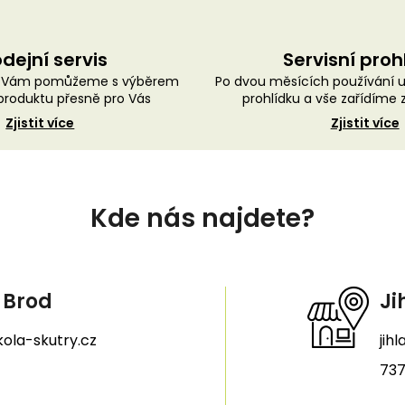
dejní servis
Servisní proh
ě Vám pomůžeme s výběrem
Po dvou měsících používání 
roduktu přesně pro Vás
prohlídku a vše zařídíme
Zjistit více
Zjistit více
Kde nás najdete?
 Brod
Ji
ola-skutry.cz
jih
737