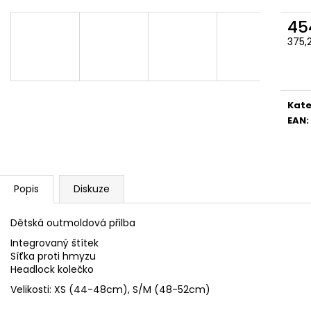
45
375,
Měr
cena
Kate
EAN
:
Popis
Diskuze
Dětská outmoldová přilba
Integrovaný štítek
Síťka proti hmyzu
Headlock kolečko
Velikosti: XS (44-48cm), S/M (48-52cm)