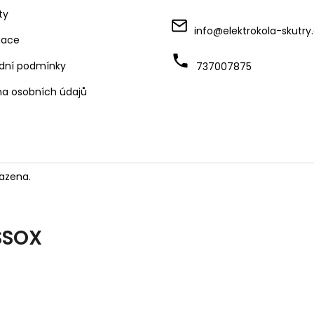
ty
info
@
elektrokola-skutry
mace
dní podmínky
737007875
a osobních údajů
azena.
SSOX