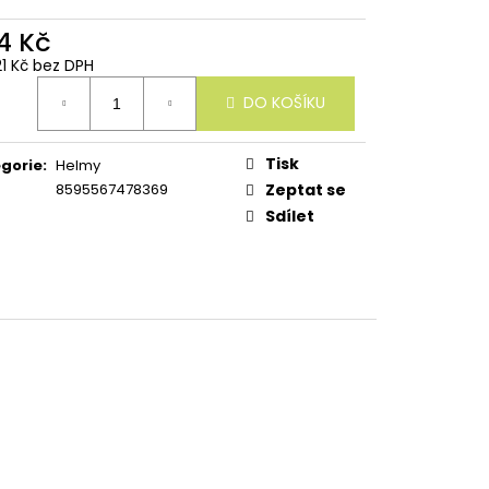
4 Kč
21 Kč bez DPH
ná
DO KOŠÍKU
:
Tisk
gorie
:
Helmy
8595567478369
Zeptat se
Sdílet