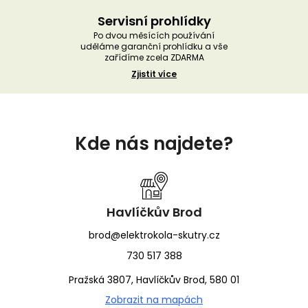
Servisní prohlídky
Po dvou měsících používání
uděláme garanční prohlídku a vše
zařídíme zcela ZDARMA
Zjistit více
Z
á
Kde nás najdete?
p
a
t
í
Havlíčkův Brod
brod@elektrokola-skutry.cz
730 517 388
Pražská 3807, Havlíčkův Brod, 580 01
Zobrazit na mapách