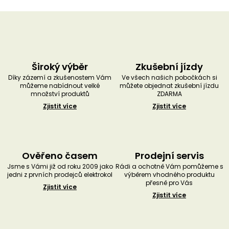
Široký výběr
Zkušební jízdy
Díky zázemí a zkušenostem Vám
Ve všech našich pobočkách si
můžeme nabídnout velké
můžete objednat zkušební jízdu
množství produktů
ZDARMA
Zjistit více
Zjistit více
Ověřeno časem
Prodejní servis
Jsme s Vámi již od roku 2009 jako
Rádi a ochotně Vám pomůžeme s
jedni z prvních prodejců elektrokol
výběrem vhodného produktu
přesně pro Vás
Zjistit více
Zjistit více