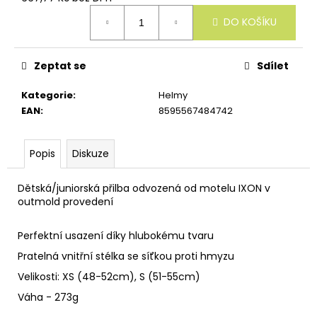
u
Měrná
č
DO KOŠÍKU
cena:
u
j
e
Zeptat se
Sdílet
m
e
Kategorie
:
Helmy
EAN
:
8595567484742
Popis
Diskuze
Dětská/juniorská přilba odvozená od motelu IXON v
outmold provedení
Perfektní usazení díky hlubokému tvaru
Pratelná vnitřní stélka se síťkou proti hmyzu
Velikosti: XS (48-52cm), S (51-55cm)
Váha - 273g