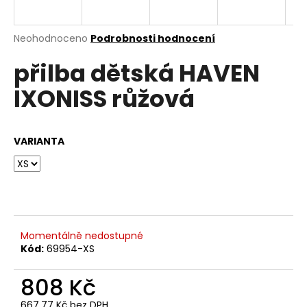
e
n
a
Průměrné
Neohodnoceno
Podrobnosti hodnocení
hodnocení
j
přilba dětská HAVEN
produktu
í
je
IXONISS růžová
0,0
t
z
?
5
hvězdiček.
VARIANTA
HLEDAT
Momentálně nedostupné
D
Kód:
69954-XS
o
p
808 Kč
o
r
667,77 Kč bez DPH