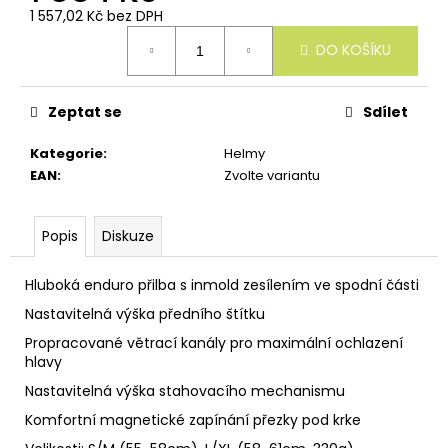
u
1 557,02 Kč bez DPH
č
Měrná
u
DO KOŠÍKU
cena:
j
e
m
Zeptat se
Sdílet
e
Kategorie
:
Helmy
EAN
:
Zvolte variantu
Popis
Diskuze
Hluboká enduro přilba s inmold zesílením ve spodní části
Nastavitelná výška předního štítku
Propracované větrací kanály pro maximální ochlazení
hlavy
Nastavitelná výška stahovacího mechanismu
Komfortní magnetické zapínání přezky pod krke