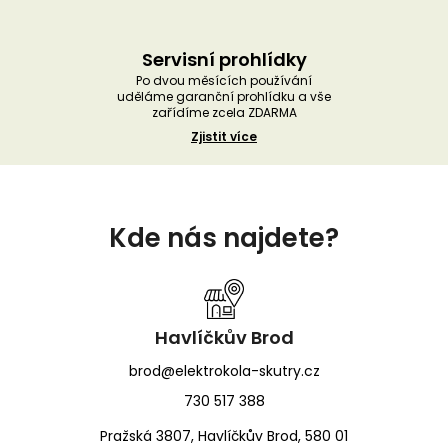
Servisní prohlídky
Po dvou měsících používání
uděláme garanční prohlídku a vše
zařídíme zcela ZDARMA
Zjistit více
Z
á
Kde nás najdete?
p
a
t
í
Havlíčkův Brod
brod@elektrokola-skutry.cz
730 517 388
Pražská 3807, Havlíčkův Brod, 580 01