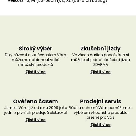
Velikosti: S/M (55-58cm), L/XL (58-61cm, 330g)
Široký výběr
Zkušební jízdy
Díky zázemí a zkušenostem Vám
Ve všech našich pobočkách si
můžeme nabídnout velké
můžete objednat zkušební jízdu
množství produktů
ZDARMA
Zjistit více
Zjistit více
Ověřeno časem
Prodejní servis
Jsme s Vámi již od roku 2009 jako
Rádi a ochotně Vám pomůžeme s
jedni z prvních prodejců elektrokol
výběrem vhodného produktu
přesně pro Vás
Zjistit více
Zjistit více