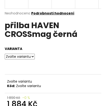
e
n
a
Průměrné
Neohodnoceno
Podrobnosti hodnocení
hodnocení
j
přilba HAVEN
produktu
í
je
CROSSmag černá
0,0
t
z
?
5
hvězdiček.
VARIANTA
HLEDAT
Zvolte variantu
D
Kód:
Zvolte variantu
o
p
o
1 890 Kč
–0 %
1 884 Kč
r