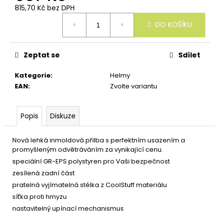
u
815,70 Kč bez DPH
č
Měrná
u
DO KOŠÍKU
cena:
j
e
m
Zeptat se
Sdílet
e
Kategorie
:
Helmy
EAN
:
Zvolte variantu
Popis
Diskuze
Nová lehká inmoldová přilba s perfektním usazením a
promyšleným odvětráváním za vynikající cenu.
speciální GR-EPS polystyren pro Vaši bezpečnost
zesílená zadní část
pratelná vyjímatelná stélka z CoolStuff materiálu
síťka proti hmyzu
nastavitelný upínací mechanismus