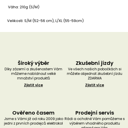
Váha: 210g (S/M)
Velikosti: S/M (52-56 cm), L/XL (55-59cm)
Široký výběr
Zkušební jízdy
Díky zázemí a zkušenostem Vám
Ve všech našich pobočkách si
můžeme nabídnout velké
můžete objednat zkušební jízdu
množství produktů
ZDARMA
Zjistit více
Zjistit více
Ověřeno časem
Prodejní servis
Jsme s Vámi již od roku 2009 jako
Rádi a ochotně Vám pomůžeme s
jedni z prvních prodejců elektrokol
výběrem vhodného produktu
přesně pro Vás