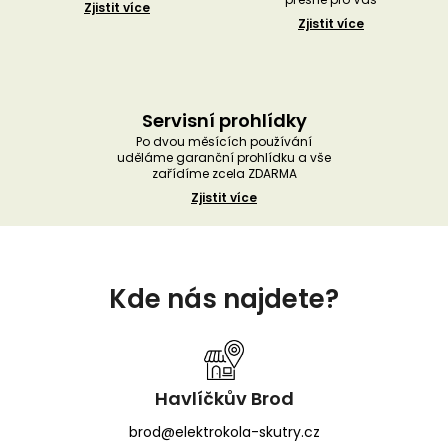
Zjistit více
Zjistit více
Servisní prohlídky
Po dvou měsících používání
uděláme garanční prohlídku a vše
zařídíme zcela ZDARMA
Zjistit více
Z
á
Kde nás najdete?
p
a
t
í
Havlíčkův Brod
brod@elektrokola-skutry.cz