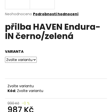
e
n
a
Průměrné
Neohodnoceno
Podrobnosti hodnocení
hodnocení
j
přilba HAVEN Endura-
produktu
í
je
IN černo/zelená
0,0
t
z
?
5
hvězdiček.
VARIANTA
HLEDAT
Zvolte variantu
D
Kód:
Zvolte variantu
o
p
o
990 Kč
–0 %
987 Kč
r