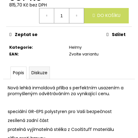
u
815,70 Kč bez DPH
č
Měrná
u
DO KOŠÍKU
cena:
j
e
m
Zeptat se
Sdílet
e
Kategorie
:
Helmy
EAN
:
Zvolte variantu
Popis
Diskuze
Nová lehká inmoldová přilba s perfektním usazením a
promyšleným odvětráváním za vynikající cenu.
speciální GR-EPS polystyren pro Vaši bezpečnost
zesílená zadní část
pratelná vyjímatelná stélka z CoolStuff materiálu