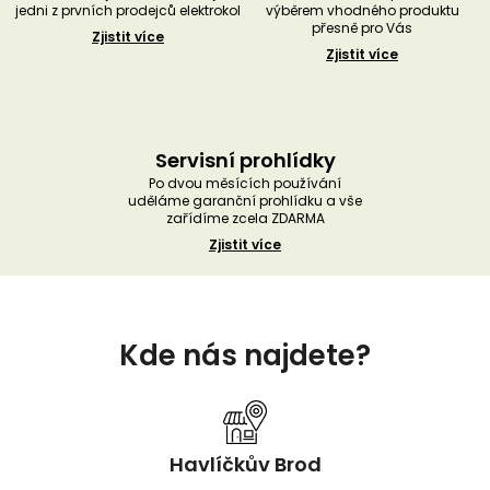
jedni z prvních prodejců elektrokol
výběrem vhodného produktu
přesně pro Vás
Zjistit více
Zjistit více
Servisní prohlídky
Po dvou měsících používání
uděláme garanční prohlídku a vše
zařídíme zcela ZDARMA
Zjistit více
Z
á
Kde nás najdete?
p
a
t
í
Havlíčkův Brod