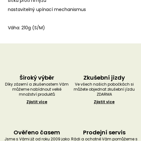
síťka proti hmyzu
nastavitelný upínací mechanismus
Váha: 210g (S/M)
Široký výběr
Zkušební jízdy
Díky zázemí a zkušenostem Vám
Ve všech našich pobočkách si
můžeme nabídnout velké
můžete objednat zkušební jízdu
množství produktů
ZDARMA
Zjistit více
Zjistit více
Ověřeno časem
Prodejní servis
Jsme s Vámi již od roku 2009 jako
Rádi a ochotně Vám pomůžeme s