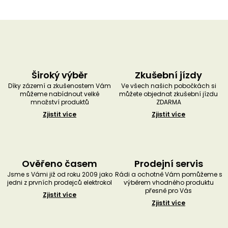
Široký výběr
Zkušební jízdy
Díky zázemí a zkušenostem Vám
Ve všech našich pobočkách si
můžeme nabídnout velké
můžete objednat zkušební jízdu
množství produktů
ZDARMA
Zjistit více
Zjistit více
Ověřeno časem
Prodejní servis
Jsme s Vámi již od roku 2009 jako
Rádi a ochotně Vám pomůžeme s
jedni z prvních prodejců elektrokol
výběrem vhodného produktu
přesně pro Vás
Zjistit více
Zjistit více