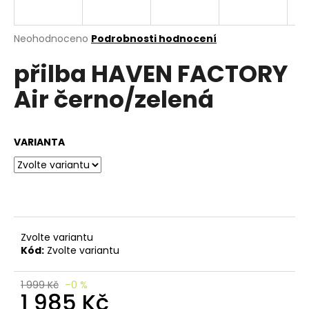
e
n
a
Průměrné
Neohodnoceno
Podrobnosti hodnocení
hodnocení
j
přilba HAVEN FACTORY
produktu
í
je
Air černo/zelená
0,0
t
z
?
5
hvězdiček.
VARIANTA
HLEDAT
Zvolte variantu
D
Kód:
Zvolte variantu
o
p
o
1 999 Kč
–0 %
1 985 Kč
r