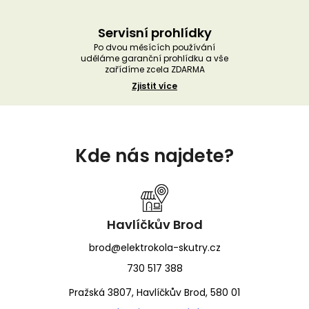
Servisní prohlídky
Po dvou měsících používání
uděláme garanční prohlídku a vše
zařídíme zcela ZDARMA
Zjistit více
Z
á
Kde nás najdete?
p
a
t
í
Havlíčkův Brod
brod@elektrokola-skutry.cz
730 517 388
Pražská 3807, Havlíčkův Brod, 580 01