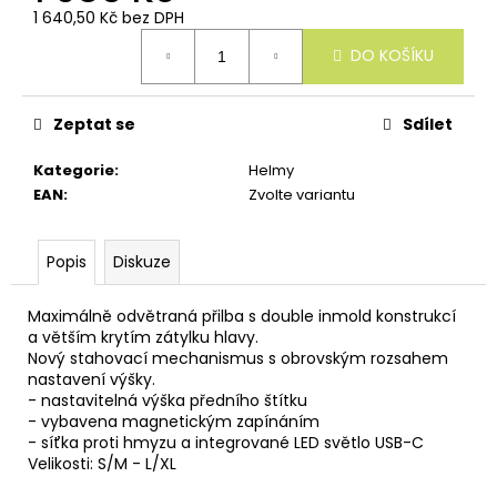
u
1 640,50 Kč bez DPH
č
Měrná
u
DO KOŠÍKU
cena:
j
e
m
Zeptat se
Sdílet
e
Kategorie
:
Helmy
EAN
:
Zvolte variantu
Popis
Diskuze
Maximálně odvětraná přilba s double inmold konstrukcí
a větším krytím zátylku hlavy.
Nový stahovací mechanismus s obrovským rozsahem
nastavení výšky.
- nastavitelná výška předního štítku
- vybavena magnetickým zapínáním
- síťka proti hmyzu a integrované LED světlo USB-C
Velikosti: S/M - L/XL