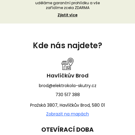
uděláme garanční prohlídku a vše
zařídíme zcela ZDARMA
Zjistit více
Z
á
Kde nás najdete?
p
a
t
í
Havlíčkův Brod
brod@elektrokola-skutry.cz
730 517 388
Pražská 3807, Havlíčkův Brod, 580 01
Zobrazit na mapách
OTEVÍRACÍ DOBA