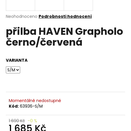
e
n
a
Průměrné
Neohodnoceno
Podrobnosti hodnocení
hodnocení
j
přilba HAVEN Grapholo
produktu
í
je
černo/červená
0,0
t
z
?
5
hvězdiček.
VARIANTA
HLEDAT
Momentálně nedostupné
D
Kód:
63936-S/M
o
p
o
1 690 Kč
–0 %
1 685 Kč
r