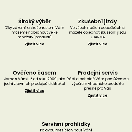
Široký výběr
Zkušební jízdy
Díky zázemí a zkušenostem Vám
Ve všech našich pobočkách si
můžeme nabídnout velké
můžete objednat zkušební jízdu
množství produktů
ZDARMA
Zjistit více
Zjistit více
Ověřeno časem
Prodejní servis
Jsme s Vámi již od roku 2009 jako
Rádi a ochotně Vám pomůžeme s
jedni z prvních prodejců elektrokol
výběrem vhodného produktu
přesně pro Vás
Zjistit více
Zjistit více
Servisní prohlídky
Po dvou měsících používání