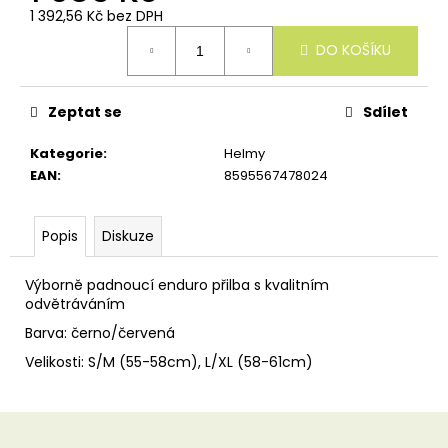
u
1 392,56 Kč bez DPH
č
Měrná
u
DO KOŠÍKU
cena:
j
e
m
Zeptat se
Sdílet
e
Kategorie
:
Helmy
EAN
:
8595567478024
Popis
Diskuze
Výborně padnoucí enduro přilba s kvalitním
odvětráváním
Barva: černo/červená
Velikosti: S/M (55-58cm), L/XL (58-61cm)