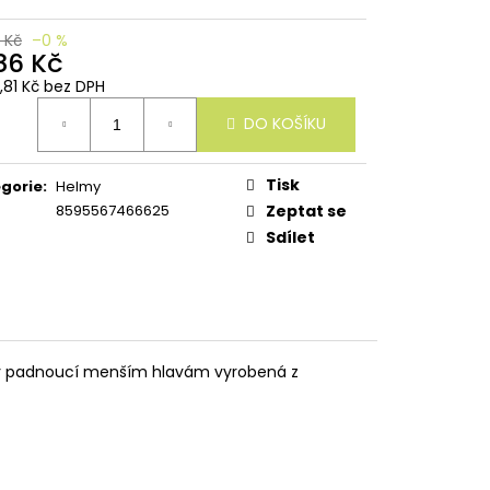
 Kč
–0 %
286 Kč
2,81 Kč bez DPH
ná
DO KOŠÍKU
:
Tisk
gorie
:
Helmy
8595567466625
Zeptat se
Sdílet
íny padnoucí menším hlavám vyrobená z