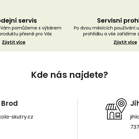
dejní servis
Servisní proh
ě Vám pomůžeme s výběrem
Po dvou měsících používání 
roduktu přesně pro Vás
prohlídku a vše zařídíme
Zjistit více
Zjistit více
Kde nás najdete?
 Brod
Ji
ola-skutry.cz
jih
737