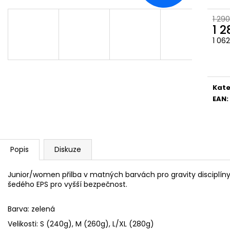
1 290
1 
1 06
Měr
cena
Kate
EAN
:
Popis
Diskuze
Junior/women přilba v matných barvách pro gravity discipl
šedého EPS pro vyšší bezpečnost.
Barva: zelená
Velikosti: S (240g), M (260g), L/XL (280g)