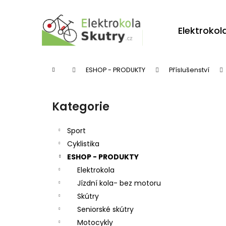
K
Přejít
na
o
obsah
Zpět
Zpět
Elektrokol
š
do
do
í
obchodu
obchodu
k
Domů
ESHOP - PRODUKTY
Příslušenství
P
o
Kategorie
Přeskočit
s
kategorie
t
Sport
r
Cyklistika
ESHOP - PRODUKTY
a
Elektrokola
n
Jízdní kola- bez motoru
n
Skútry
í
Seniorské skútry
p
Motocykly