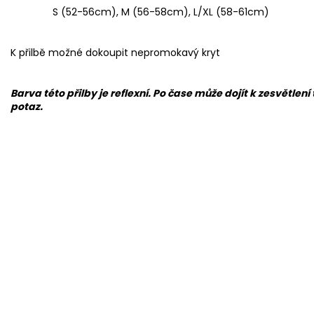
S (52-56cm), M (56-58cm), L/XL (58-61cm)
K přilbě možné dokoupit nepromokavý kryt
Barva této přilby je reflexní. Po čase může dojít k zesvětlen
potaz.