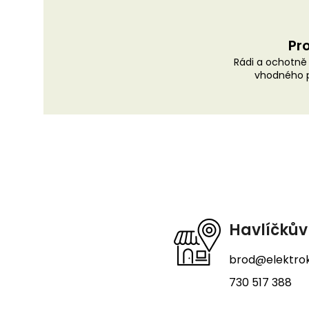
Pro
Rádi a ochotn
vhodného p
Z
á
p
a
t
Havlíčkův
í
brod@elektrok
730 517 388