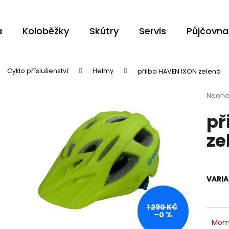
a
Koloběžky
Skútry
Servis
Půjčovna
Co potřebujete najít?
Cyklo příslušenství
Helmy
přilba HAVEN IXON zelená
Průmě
Neoh
HLEDAT
hodno
př
produ
je
ze
0,0
z
Doporučujeme
5
hvězdi
VARI
1 290 KČ
–0 %
Mom