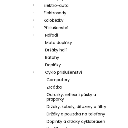
a
Elektro-auta
n
Elektrosady
Koloběžky
e
Příslušenství
l
Nářadí
Moto doplňky
Držáky holí
Batohy
Doplňky
Cyklo příslušenství
Computery
Zrcátka
Odrazky, reflexní pásky a
praporky
Držáky, kabely, difuzery a filtry
Držáky a pouzdra na telefony
Doplňky a držáky cyklobrašen