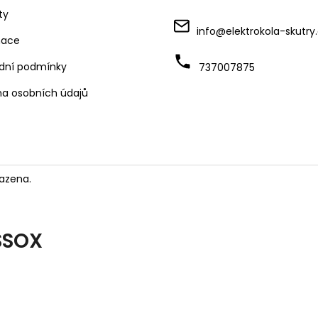
ty
info
@
elektrokola-skutry
mace
dní podmínky
737007875
a osobních údajů
azena.
SSOX