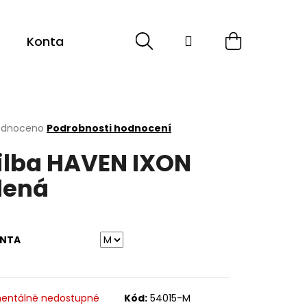
Hledat
Přihlášení
Nákupní
Kontakt
Sport
Cyklistika
ESHOP -
košík
rné
odnoceno
Podrobnosti hodnocení
cení
ilba HAVEN IXON
ktu
lená
ček.
ANTA
entálně nedostupné
Kód:
54015-M