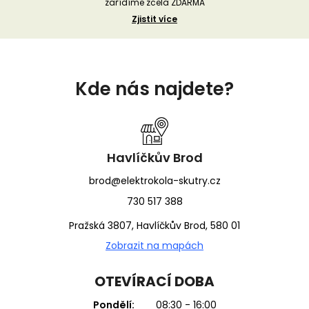
zařídíme zcela ZDARMA
Zjistit více
Z
á
Kde nás najdete?
p
a
t
í
Havlíčkův Brod
brod@elektrokola-skutry.cz
730 517 388
Pražská 3807, Havlíčkův Brod, 580 01
Zobrazit na mapách
OTEVÍRACÍ DOBA
Pondělí:
08:30 - 16:00