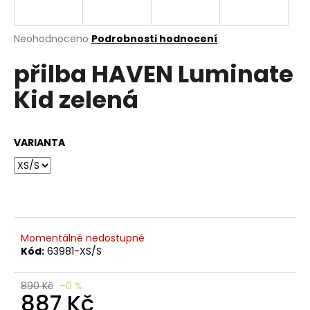
e
n
a
Průměrné
Neohodnoceno
Podrobnosti hodnocení
hodnocení
j
přilba HAVEN Luminate
produktu
í
je
Kid zelená
0,0
t
z
?
5
hvězdiček.
VARIANTA
HLEDAT
Momentálně nedostupné
D
Kód:
63981-XS/S
o
p
o
890 Kč
–0 %
887 Kč
r