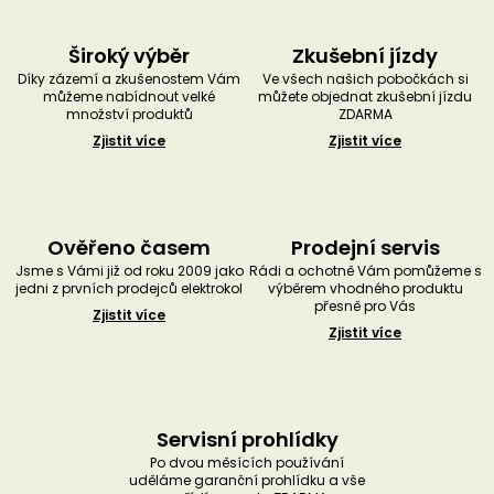
Široký výběr
Zkušební jízdy
Díky zázemí a zkušenostem Vám
Ve všech našich pobočkách si
můžeme nabídnout velké
můžete objednat zkušební jízdu
množství produktů
ZDARMA
Zjistit více
Zjistit více
Ověřeno časem
Prodejní servis
Jsme s Vámi již od roku 2009 jako
Rádi a ochotně Vám pomůžeme s
jedni z prvních prodejců elektrokol
výběrem vhodného produktu
přesně pro Vás
Zjistit více
Zjistit více
Servisní prohlídky
Po dvou měsících používání
uděláme garanční prohlídku a vše