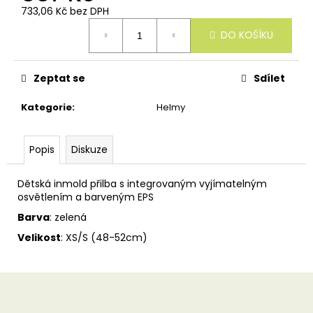
u
733,06 Kč bez DPH
č
Měrná
u
DO KOŠÍKU
cena:
j
e
m
Zeptat se
Sdílet
e
Kategorie
:
Helmy
Popis
Diskuze
Dětská inmold přilba s integrovaným vyjímatelným
osvětlením a barveným EPS
Barva
: zelená
Velikost
: XS/S (48-52cm)