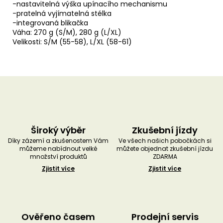
-nastavitelná výška upínacího mechanismu
-pratelná vyjímatelná stélka
-integrovaná blikačka
Váha: 270 g (S/M), 280 g (L/XL)
Velikosti: S/M (55-58), L/XL (58-61)
Široký výběr
Zkušební jízdy
Díky zázemí a zkušenostem Vám
Ve všech našich pobočkách si
můžeme nabídnout velké
můžete objednat zkušební jízdu
množství produktů
ZDARMA
Zjistit více
Zjistit více
Ověřeno časem
Prodejní servis