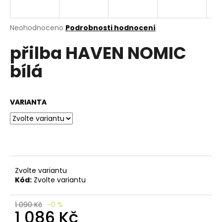
e
n
a
Průměrné
Neohodnoceno
Podrobnosti hodnocení
hodnocení
j
přilba HAVEN NOMIC
produktu
í
je
bílá
0,0
t
z
?
5
hvězdiček.
VARIANTA
HLEDAT
Zvolte variantu
D
Kód:
Zvolte variantu
o
p
o
1 090 Kč
–0 %
1 086 Kč
r