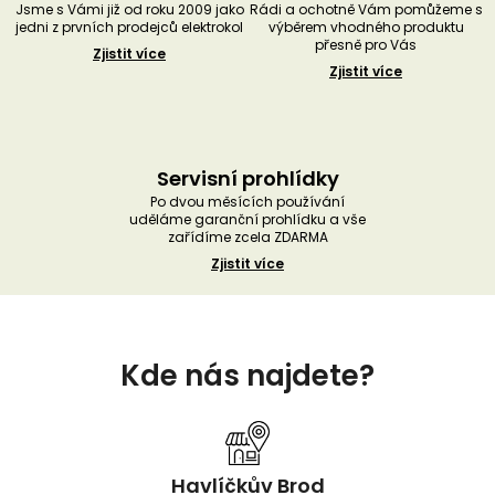
Jsme s Vámi již od roku 2009 jako
Rádi a ochotně Vám pomůžeme s
jedni z prvních prodejců elektrokol
výběrem vhodného produktu
přesně pro Vás
Zjistit více
Zjistit více
Servisní prohlídky
Po dvou měsících používání
uděláme garanční prohlídku a vše
zařídíme zcela ZDARMA
Zjistit více
Z
á
Kde nás najdete?
p
a
t
í
Havlíčkův Brod