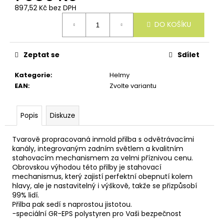
u
897,52 Kč bez DPH
č
Měrná
u
DO KOŠÍKU
cena:
j
e
m
Zeptat se
Sdílet
e
Kategorie
:
Helmy
EAN
:
Zvolte variantu
Popis
Diskuze
Tvarově propracovaná inmold přilba s odvětrávacími
kanály, integrovaným zadním světlem a kvalitním
stahovacím mechanismem za velmi příznivou cenu.
Obrovskou výhodou této přilby je stahovací
mechanismus, který zajistí perfektní obepnutí kolem
hlavy, ale je nastavitelný i výškově, takže se přizpůsobí
99% lidí.
Přilba pak sedí s naprostou jistotou.
-speciální GR-EPS polystyren pro Vaši bezpečnost