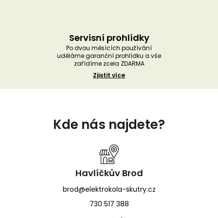
Servisní prohlídky
Po dvou měsících používání
uděláme garanční prohlídku a vše
zařídíme zcela ZDARMA
Zjistit více
Z
á
Kde nás najdete?
p
a
t
í
Havlíčkův Brod
brod@elektrokola-skutry.cz
730 517 388