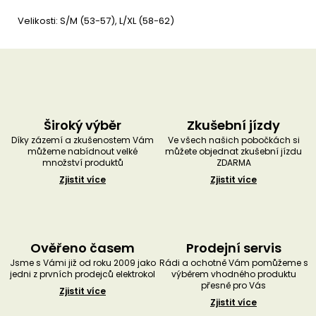
Velikosti: S/M (53-57), L/XL (58-62)
Široký výběr
Zkušební jízdy
Díky zázemí a zkušenostem Vám
Ve všech našich pobočkách si
můžeme nabídnout velké
můžete objednat zkušební jízdu
množství produktů
ZDARMA
Zjistit více
Zjistit více
Ověřeno časem
Prodejní servis
Jsme s Vámi již od roku 2009 jako
Rádi a ochotně Vám pomůžeme s
jedni z prvních prodejců elektrokol
výběrem vhodného produktu
přesně pro Vás
Zjistit více
Zjistit více