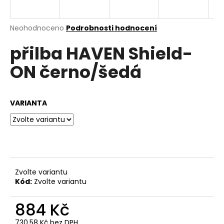
e
n
a
Průměrné
Neohodnoceno
Podrobnosti hodnocení
hodnocení
j
přilba HAVEN Shield-
produktu
í
je
ON černo/šedá
0,0
t
z
?
5
hvězdiček.
VARIANTA
HLEDAT
Zvolte variantu
D
Kód:
Zvolte variantu
o
p
884 Kč
o
r
730,58 Kč bez DPH