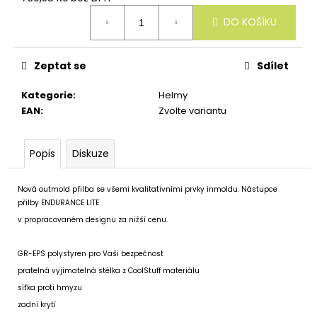
u
Měrná
č
DO KOŠÍKU
cena:
u
j
e
Zeptat se
Sdílet
m
e
Kategorie
:
Helmy
EAN
:
Zvolte variantu
Popis
Diskuze
Nová outmold přilba se všemi kvalitativními prvky inmoldu. Nástupce
přilby ENDURANCE LITE
v propracovaném designu za nižší cenu.
GR-EPS polystyren pro Vaši bezpečnost
pratelná vyjímatelná stélka z CoolStuff materiálu
síťka proti hmyzu
zadní krytí