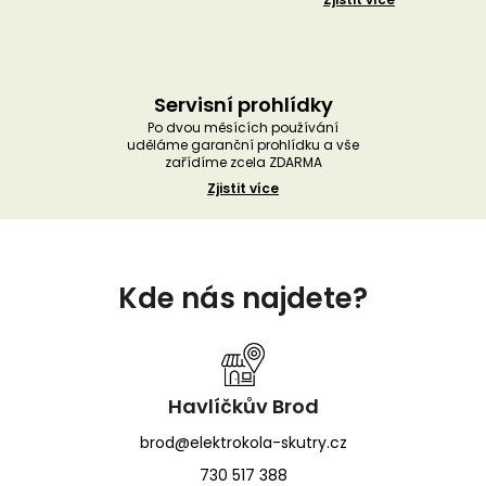
Servisní prohlídky
Po dvou měsících používání
uděláme garanční prohlídku a vše
zařídíme zcela ZDARMA
Zjistit více
Z
á
Kde nás najdete?
p
a
t
í
Havlíčkův Brod
brod@elektrokola-skutry.cz
730 517 388