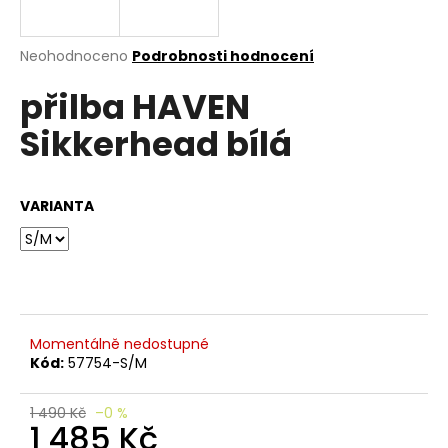
e
n
a
Průměrné
Neohodnoceno
Podrobnosti hodnocení
hodnocení
j
přilba HAVEN
produktu
í
je
Sikkerhead bílá
0,0
t
z
?
5
hvězdiček.
VARIANTA
HLEDAT
Momentálně nedostupné
D
Kód:
57754-S/M
o
p
o
1 490 Kč
–0 %
1 485 Kč
r