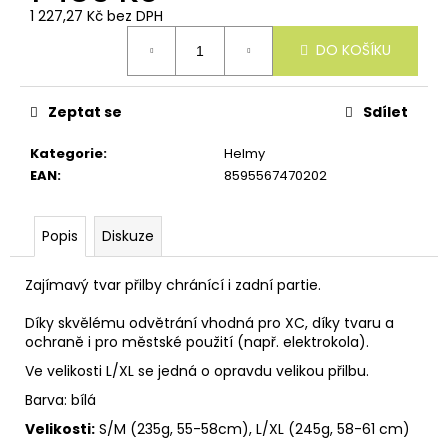
u
1 227,27 Kč bez DPH
č
Měrná
u
DO KOŠÍKU
cena:
j
e
m
Zeptat se
Sdílet
e
Kategorie
:
Helmy
EAN
:
8595567470202
Popis
Diskuze
Zajímavý tvar přilby chránící i zadní partie.
Díky skvělému odvětrání vhodná pro XC, díky tvaru a
ochraně i pro městské použití (např. elektrokola).
Ve velikosti L/XL se jedná o opravdu velikou přilbu.
Barva: bílá
Velikosti:
S/M (235g, 55-58cm), L/XL (245g, 58-61 cm)