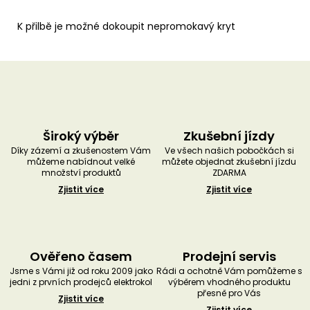
K přilbě je možné dokoupit nepromokavý kryt
Široký výběr
Zkušební jízdy
Díky zázemí a zkušenostem Vám
Ve všech našich pobočkách si
můžeme nabídnout velké
můžete objednat zkušební jízdu
množství produktů
ZDARMA
Zjistit více
Zjistit více
Ověřeno časem
Prodejní servis
Jsme s Vámi již od roku 2009 jako
Rádi a ochotně Vám pomůžeme s
jedni z prvních prodejců elektrokol
výběrem vhodného produktu
přesně pro Vás
Zjistit více
Zjistit více