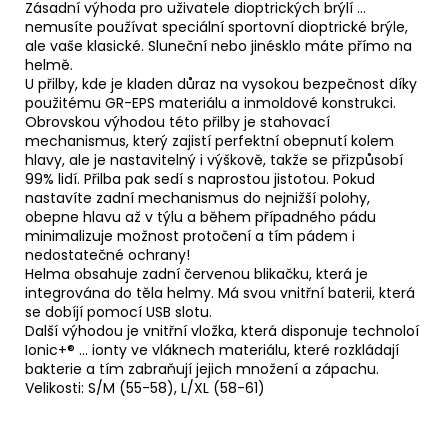
Zásadní výhoda pro uživatele dioptrických brýlí ...
nemusíte používat speciální sportovní dioptrické brýle,
ale vaše klasické. Sluneční nebo jinésklo máte přímo na
helmě.
U přilby, kde je kladen důraz na vysokou bezpečnost díky
použitému GR-EPS materiálu a inmoldové konstrukci.
Obrovskou výhodou této přilby je stahovací
mechanismus, který zajistí perfektní obepnutí kolem
hlavy, ale je nastavitelný i výškově, takže se přizpůsobí
99% lidí. Přilba pak sedí s naprostou jistotou. Pokud
nastavíte zadní mechanismus do nejnižší polohy,
obepne hlavu až v týlu a během případného pádu
minimalizuje možnost protočení a tím pádem i
nedostatečné ochrany!
Helma obsahuje zadní červenou blikačku, která je
integrována do těla helmy. Má svou vnitřní baterii, která
se dobíjí pomocí USB slotu.
Další výhodou je vnitřní vložka, která disponuje technoloí
Ionic+® ... ionty ve vláknech materiálu, které rozkládají
bakterie a tím zabraňují jejich množení a zápachu.
Velikosti: S/M (55-58), L/XL (58-61)