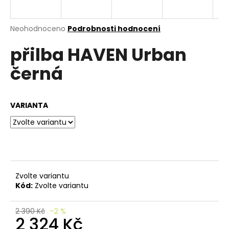
e
n
a
Průměrné
Neohodnoceno
Podrobnosti hodnocení
hodnocení
j
přilba HAVEN Urban
produktu
í
je
černá
0,0
t
z
?
5
hvězdiček.
VARIANTA
HLEDAT
Zvolte variantu
D
Kód:
Zvolte variantu
o
p
o
2 390 Kč
–2 %
2 324 Kč
r