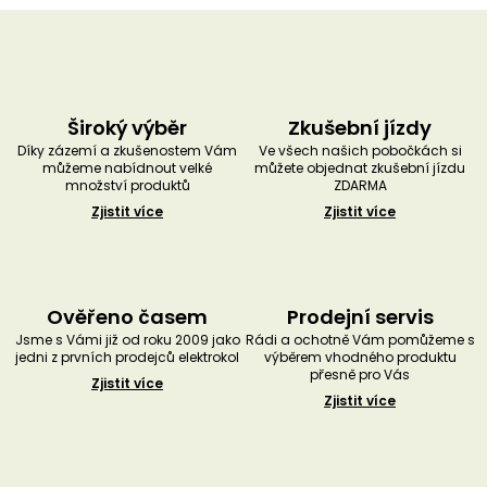
Široký výběr
Zkušební jízdy
Díky zázemí a zkušenostem Vám
Ve všech našich pobočkách si
můžeme nabídnout velké
můžete objednat zkušební jízdu
množství produktů
ZDARMA
Zjistit více
Zjistit více
Ověřeno časem
Prodejní servis
Jsme s Vámi již od roku 2009 jako
Rádi a ochotně Vám pomůžeme s
jedni z prvních prodejců elektrokol
výběrem vhodného produktu
přesně pro Vás
Zjistit více
Zjistit více