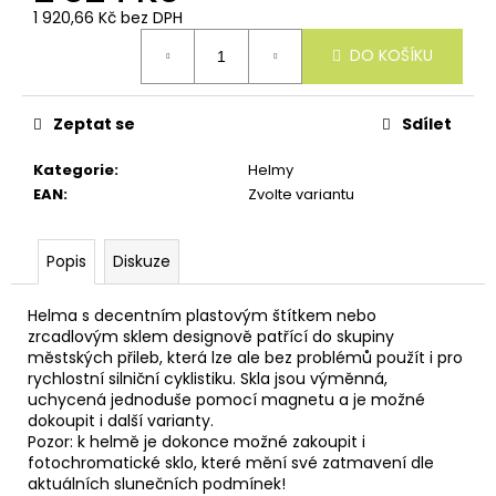
u
1 920,66 Kč bez DPH
č
Měrná
u
DO KOŠÍKU
cena:
j
e
m
Zeptat se
Sdílet
e
Kategorie
:
Helmy
EAN
:
Zvolte variantu
Popis
Diskuze
Helma s decentním plastovým štítkem nebo
zrcadlovým sklem designově patřící do skupiny
městských přileb, která lze ale bez problémů použít i pro
rychlostní silniční cyklistiku. Skla jsou výměnná,
uchycená jednoduše pomocí magnetu a je možné
dokoupit i další varianty.
Pozor: k helmě je dokonce možné zakoupit i
fotochromatické sklo, které mění své zatmavení dle
aktuálních slunečních podmínek!