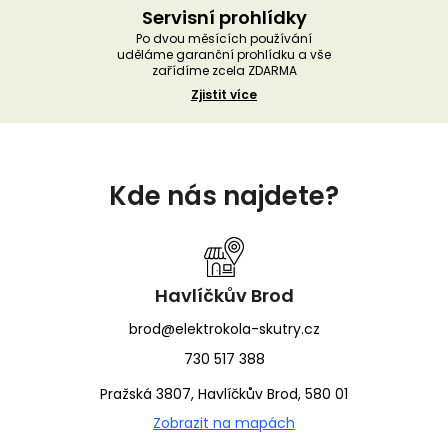
Servisní prohlídky
Po dvou měsících používání
uděláme garanční prohlídku a vše
zařídíme zcela ZDARMA
Zjistit více
Z
á
Kde nás najdete?
p
a
t
í
Havlíčkův Brod
brod@elektrokola-skutry.cz
730 517 388
Pražská 3807, Havlíčkův Brod, 580 01
Zobrazit na mapách