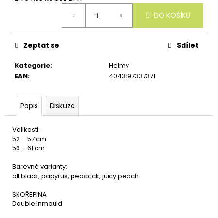
u
Měrná
č
DO KOŠÍKU
cena:
u
j
e
Zeptat se
Sdílet
m
e
Kategorie
:
Helmy
EAN
:
4043197337371
Popis
Diskuze
Velikosti:
52 – 57 cm
56 – 61 cm
Barevné varianty:
all black, papyrus, peacock, juicy peach
SKOŘEPINA
Double Inmould