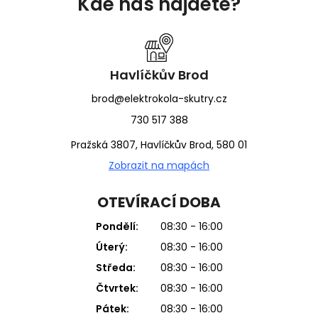
Kde nás najdete?
p
a
t
í
Havlíčkův Brod
brod@elektrokola-skutry.cz
730 517 388
Pražská 3807, Havlíčkův Brod, 580 01
Zobrazit na mapách
OTEVÍRACÍ DOBA
Pondělí:
08:30 - 16:00
Úterý:
08:30 - 16:00
Středa:
08:30 - 16:00
Čtvrtek:
08:30 - 16:00
Pátek:
08:30 - 16:00