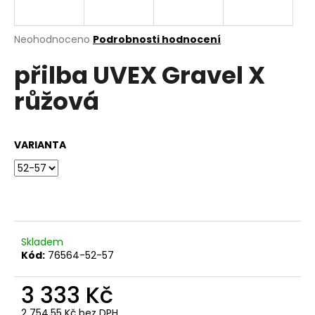
e
n
a
Průměrné
Neohodnoceno
Podrobnosti hodnocení
hodnocení
j
přilba UVEX Gravel X
produktu
í
je
růžová
0,0
t
z
?
5
hvězdiček.
VARIANTA
HLEDAT
Skladem
D
Kód:
76564-52-57
o
p
3 333 Kč
o
r
2 754,55 Kč bez DPH