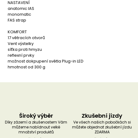
NASTAVENÍ
anatomic IAS
monomatic
FAS strap
KOMFORT
17 větracích otvorů
Vent výstelky
síťka proti hmyzu
reflexní prvky
možnost dokpupení světla Plug-in LED
hmotnost od 300 g
Široký výběr
Zkušební jízdy
Díky zázemí a zkušenostem Vám
Ve všech našich pobočkách si
můžeme nabídnout velké
můžete objednat zkušební jízdu
množství produktů
ZDARMA