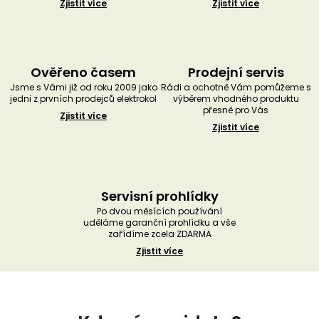
Zjistit více
Zjistit více
Ověřeno časem
Prodejní servis
Jsme s Vámi již od roku 2009 jako
Rádi a ochotně Vám pomůžeme s
jedni z prvních prodejců elektrokol
výběrem vhodného produktu
přesně pro Vás
Zjistit více
Zjistit více
Servisní prohlídky
Po dvou měsících používání
uděláme garanční prohlídku a vše
zařídíme zcela ZDARMA
Zjistit více
Z
á