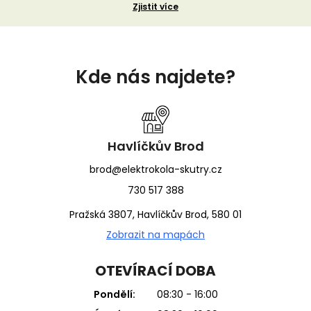
Zjistit více
Z
á
Kde nás najdete?
p
a
t
í
Havlíčkův Brod
brod@elektrokola-skutry.cz
730 517 388
Pražská 3807, Havlíčkův Brod, 580 01
Zobrazit na mapách
OTEVÍRACÍ DOBA
Pondělí:
08:30 - 16:00