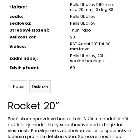
Pells UL alloy 560 mm,
řídítka
:
rise 20 mm, 10 deg BS
sedlo
:
Pells UL alloy
sedlovka
:
Pells UL alloy
Středové složení
:
Thun Paso
Velikost kol
:
20
RST Aerial 20" TnL 60
Vidlice
:
mm travel
Pells UL alloy, 20h,
Zadní náboj
:
sealed bearings
Zdvih přední
:
60
Popis
Diskuze
Rocket 20”
První skoro opravdové horské kolo. Nižší a o hodně lehčí
než loňský model, který si zachovává perfektní jízdní
vlastnosti. Použili jsme vzduchovou vidlici se specifickým
laděním pro nižší dětskou váhu. Samozřejmostí jsou