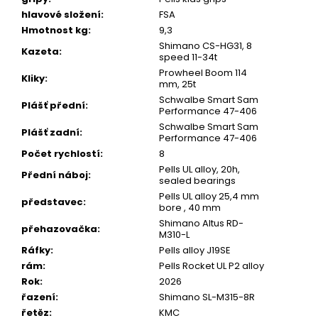
u
hlavové složení
:
FSA
č
u
Hmotnost kg
:
9,3
j
Shimano CS-HG31, 8
Kazeta
:
e
speed 11-34t
m
Prowheel Boom 114
Kliky
:
e
mm, 25t
Schwalbe Smart Sam
Plášť přední
:
Performance 47-406
Schwalbe Smart Sam
Plášť zadní
:
Performance 47-406
Počet rychlostí
:
8
Pells UL alloy, 20h,
Přední náboj
:
sealed bearings
Pells UL alloy 25,4 mm
představec
:
bore , 40 mm
Shimano Altus RD-
přehazovačka
:
M310-L
Ráfky
:
Pells alloy J19SE
rám
:
Pells Rocket UL P2 alloy
Rok
:
2026
řazení
:
Shimano SL-M315-8R
řetěz
:
KMC