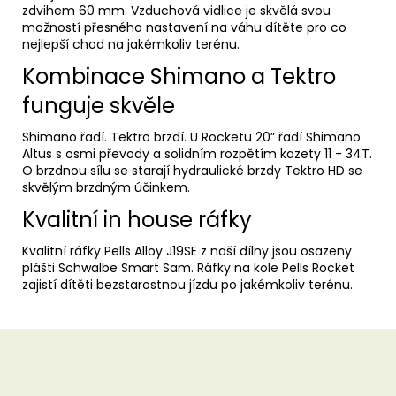
zdvihem 60 mm. Vzduchová vidlice je skvělá svou
možností přesného nastavení na váhu dítěte pro co
nejlepší chod na jakémkoliv terénu.
Kombinace Shimano a Tektro
funguje skvěle
Shimano řadí. Tektro brzdí. U Rocketu 20” řadí Shimano
Altus s osmi převody a solidním rozpětím kazety 11 - 34T.
O brzdnou sílu se starají hydraulické brzdy Tektro HD se
skvělým brzdným účinkem.
Kvalitní in house ráfky
Kvalitní ráfky Pells Alloy J19SE z naší dílny jsou osazeny
plášti Schwalbe Smart Sam. Ráfky na kole Pells Rocket
zajistí dítěti bezstarostnou jízdu po jakémkoliv terénu.