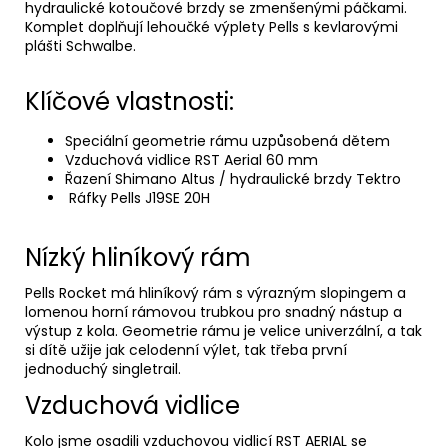
hydraulické kotoučové brzdy se zmenšenými páčkami.
Komplet doplňují lehoučké výplety Pells s kevlarovými
plášti Schwalbe.
Klíčové vlastnosti:
Speciální geometrie rámu uzpůsobená dětem
Vzduchová vidlice RST Aerial 60 mm
Řazení Shimano Altus / hydraulické brzdy Tektro
Ráfky Pells J19SE 20H
Nízký hliníkový rám
Pells Rocket má hliníkový rám s výrazným slopingem a
lomenou horní rámovou trubkou pro snadný nástup a
výstup z kola. Geometrie rámu je velice univerzální, a tak
si dítě užije jak celodenní výlet, tak třeba první
jednoduchý singletrail.
Vzduchová vidlice
Kolo jsme osadili vzduchovou vidlicí RST AERIAL se