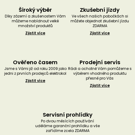
Široký výběr
Zkušební jízdy
Díky zázemí a zkušenostem Vám
Ve všech našich pobočkách si
můžeme nabídnout velké
můžete objednat zkušební jízdu
množství produktů
ZDARMA
Zjistit více
Zjistit více
Ověřeno časem
Prodejní servis
Jsme s Vámi již od roku 2009 jako
Rádi a ochotně Vám pomůžeme s
jedni z prvních prodejců elektrokol
výběrem vhodného produktu
přesně pro Vás
Zjistit více
Zjistit více
Servisní prohlídky
Po dvou měsících používání
uděláme garanční prohlídku a vše
zařídíme zcela ZDARMA