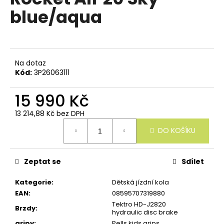
e
je
blue/aqua
n
0,0
z
a
5
j
hvězdiček.
í
Na dotaz
t
Kód:
3P26063111
?
15 990 Kč
13 214,88 Kč bez DPH
Měrná
DO KOŠÍKU
cena:
HLEDAT
Zeptat se
Sdílet
D
Kategorie
:
Dětská jízdní kola
o
EAN
:
08595707319880
p
Tektro HD-J2820
o
Brzdy
:
hydraulic disc brake
r
gripy
:
Pells kids grips