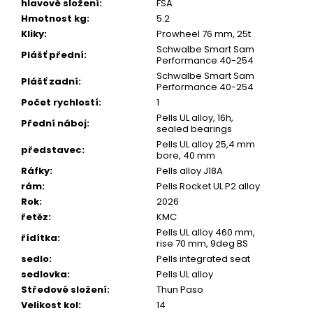
u
hlavové složení
:
FSA
č
Hmotnost kg
:
5.2
u
Kliky
:
Prowheel 76 mm, 25t
j
Schwalbe Smart Sam
e
Plášť přední
:
Performance 40-254
m
Schwalbe Smart Sam
e
Plášť zadní
:
Performance 40-254
Počet rychlostí
:
1
Pells UL alloy, 16h,
Přední náboj
:
sealed bearings
Pells UL alloy 25,4 mm
představec
:
bore, 40 mm
Ráfky
:
Pells alloy J18A
rám
:
Pells Rocket UL P2 alloy
Rok
:
2026
řetěz
:
KMC
Pells UL alloy 460 mm,
řídítka
:
rise 70 mm, 9deg BS
sedlo
:
Pells integrated seat
sedlovka
:
Pells UL alloy
Středové složení
:
Thun Paso
Velikost kol
:
14