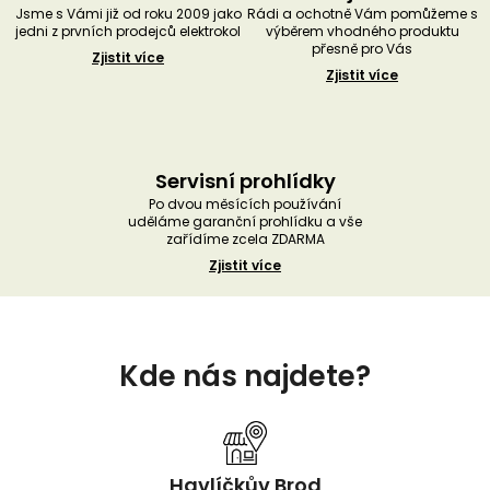
Jsme s Vámi již od roku 2009 jako
Rádi a ochotně Vám pomůžeme s
jedni z prvních prodejců elektrokol
výběrem vhodného produktu
přesně pro Vás
Zjistit více
Zjistit více
Servisní prohlídky
Po dvou měsících používání
uděláme garanční prohlídku a vše
zařídíme zcela ZDARMA
Zjistit více
Z
á
Kde nás najdete?
p
a
t
í
Havlíčkův Brod