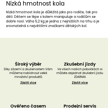
Nízká hmotnost kola
Nízká hmotnost kola je důlěžitá jako pro rodiče, tak pro
děti. Dětem se lépe s kolem manipuluje a rodičům se
dobře nosí. Váha 5,2 kg je jedna z nejnižších na trhu a je
srovnatelná s největšími značkami dětských kol.
Široký výběr
Zkušební jízdy
Díky zázemí a zkušenostem Vám
Ve všech našich pobočkách si
můžeme nabídnout velké
můžete objednat zkušební jízdu
množství produktů
ZDARMA
Zjistit více
Zjistit více
Ověřeno časem
Prodejní servis