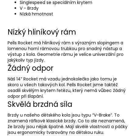
Singlespeed se speciálním krytem
V - Brzdy
Nízká hmotnost
Nízký hliníkový rám
Pells Rocket má hliníkový rám s výrazným slopingem a
lomenou horní rámovou trubkou pro snadný nástup a
výstup z kola. Geometrie rámu je velice univerzální pro
jakýkoliv typ jízdy.
Žádný odpor
Náš 14” Rocket má vzadu jednokolečko jako tomu je
skoro u všech takových kol. Pells Rocket jsme taktéž
osadili skvělým krytem řetězu, který nemá vůbec žádný
odpor při šlapání.
Skvělá brzdná síla
Brzdy u našeho dětského kola jsou typu “V-Brake”. To
znamená ráfkové klasické brzdy. Co to ale neznamená,
že brzdy jsou nějak špatné. Mají skvělé vlastnosti a páčky
jsou ergonomicky tvarovány na dětskou ruku.