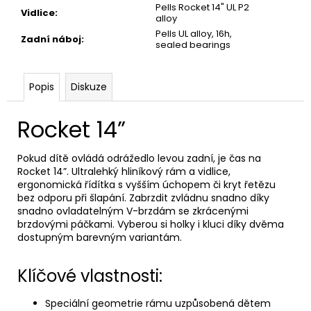
Pells Rocket 14" UL P2
Vidlice
:
alloy
Pells UL alloy, 16h,
Zadní náboj
:
sealed bearings
Popis
Diskuze
Rocket 14”
Pokud dítě ovládá odrážedlo levou zadní, je čas na
Rocket 14”. Ultralehký hliníkový rám a vidlice,
ergonomická řídítka s vyšším úchopem či kryt řetězu
bez odporu při šlapání. Zabrzdit zvládnu snadno díky
snadno ovladatelným V-brzdám se zkrácenými
brzdovými páčkami. Vyberou si holky i kluci díky dvěma
dostupným barevným variantám.
Klíčové vlastnosti:
Speciální geometrie rámu uzpůsobená dětem